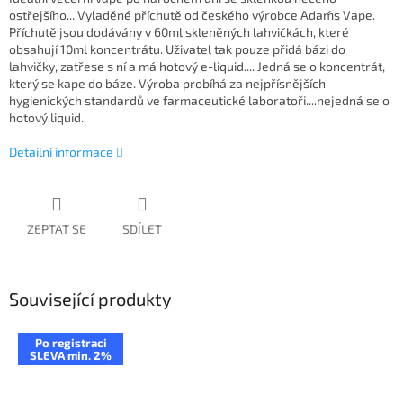
ostřejšího... Vyladěné příchutě od českého výrobce Adam´s Vape.
Příchutě jsou dodávány v 60ml skleněných lahvičkách, které
obsahují 10ml koncentrátu. Uživatel tak pouze přidá bázi do
lahvičky, zatřese s ní a má hotový e-liquid.... Jedná se o koncentrát,
který se kape do báze. Výroba probíhá za nejpřísnějších
hygienických standardů ve farmaceutické laboratoři....nejedná se o
hotový liquid.
Detailní informace
ZEPTAT SE
SDÍLET
Související produkty
Po registraci
SLEVA min. 2%