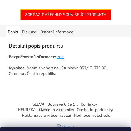
ZOBRAZIT VŠECHNY SOUVISEJÍCÍ PRODUKTY
Popis
Diskuze
Ostatní informace
Detailní popis produktu
Bezpečnostní informace:
zde
Výrobce:
Adam's vape s.r.o., Stupkova 957/12, 779 00
Olomouc, Česká republika
Z
á
SLEVA
Doprava ČR a SK
Kontakty
p
HEUREKA - Ověřeno zákazníky
Obchodní podmínky
a
Reklamace a vrácení zboží
Hodnocení obchodu
t
í