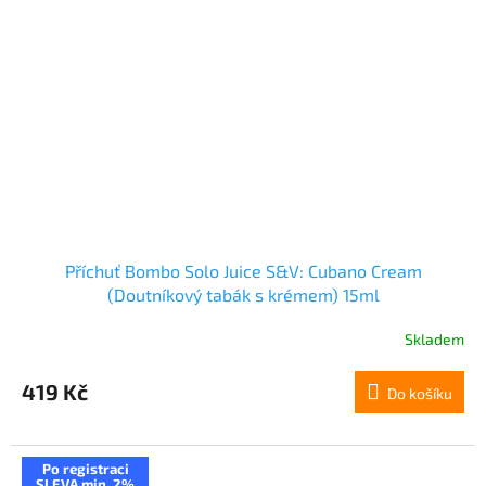
Příchuť Bombo Solo Juice S&V: Cubano Cream
(Doutníkový tabák s krémem) 15ml
Skladem
419 Kč
Do košíku
Po registraci
SLEVA min. 2%