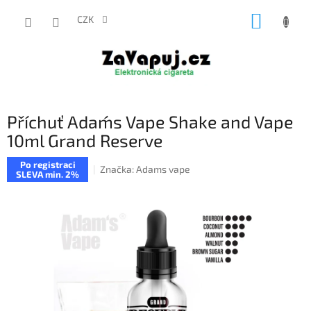
Přejít
NÁKUP
na
CZK
obsah
KOŠÍK
Příchuť Adam´s Vape Shake and Vape
10ml Grand Reserve
Po registraci
Značka:
Adams vape
SLEVA min. 2%