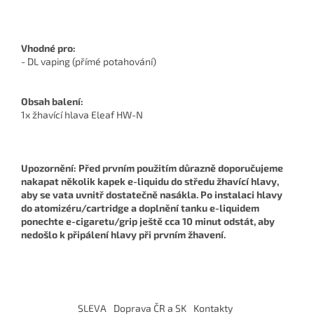
Vhodné pro:
- DL vaping (přímé potahování)
Obsah balení:
1x žhavící hlava Eleaf HW-N
Upozornění: Před prvním použitím důrazně doporučujeme
nakapat několik kapek e-liquidu do středu žhavící hlavy,
aby se vata uvnitř dostatečně nasákla. Po instalaci hlavy
do atomizéru/cartridge a doplnění tanku e-liquidem
ponechte e-cigaretu/grip ještě cca 10 minut odstát, aby
nedošlo k připálení hlavy při prvním žhavení.
Z
á
SLEVA
Doprava ČR a SK
Kontakty