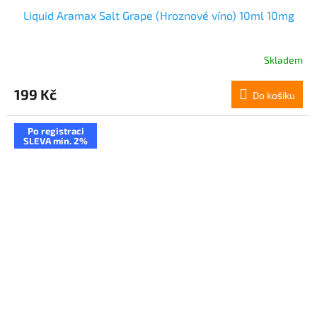
Liquid Aramax Salt Grape (Hroznové víno) 10ml 10mg
Skladem
199 Kč
Do košíku
Po registraci
SLEVA min. 2%