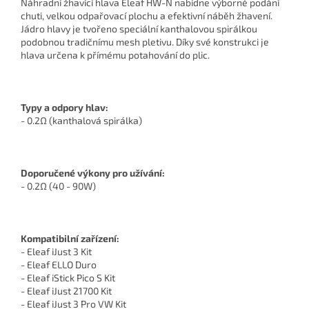
Náhradní žhavící hlava Eleaf HW-N nabídne výborné podání
chuti, velkou odpařovací plochu a efektivní náběh žhavení.
Jádro hlavy je tvořeno speciální kanthalovou spirálkou
podobnou tradičnímu mesh pletivu. Díky své konstrukci je
hlava určena k přímému potahování do plic.
Typy a odpory hlav:
- 0.2Ω (kanthalová spirálka)
Doporučené výkony pro užívání:
- 0.2Ω (40 - 90W)
Kompatibilní zařízení:
- Eleaf iJust 3 Kit
- Eleaf ELLO Duro
- Eleaf iStick Pico S Kit
- Eleaf iJust 21700 Kit
- Eleaf iJust 3 Pro VW Kit