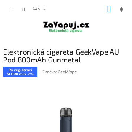
Přejít
NÁKUP
na
CZK
obsah
KOŠÍK
Elektronická cigareta GeekVape AU
Pod 800mAh Gunmetal
Po registraci
Značka:
GeekVape
SLEVA min. 2%