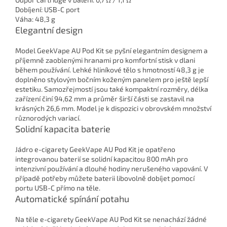
Dobíjení: USB-C port
Váha: 48,3 g
Elegantní design
Model GeekVape AU Pod Kit se pyšní elegantním designem a
příjemně zaoblenými hranami pro komfortní stisk v dlani
během používání. Lehké hliníkové tělo s hmotností 48,3 g je
doplněno stylovým bočním koženým panelem pro ještě lepší
estetiku. Samozřejmostí jsou také kompaktní rozměry, délka
zařízení činí 94,62 mm a průměr širší části se zastavil na
krásných 26,6 mm. Model je k dispozici v obrovském množství
různorodých variací.
Solidní kapacita baterie
Jádro e-cigarety GeekVape AU Pod Kit je opatřeno
integrovanou baterií se solidní kapacitou 800 mAh pro
intenzivní používání a dlouhé hodiny nerušeného vapování. V
případě potřeby můžete baterii libovolně dobíjet pomocí
portu USB-C přímo na těle.
Automatické spínání potahu
Na těle e-cigarety GeekVape AU Pod Kit se nenachází žádné