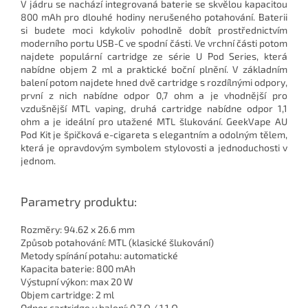
V jádru se nachází integrovaná baterie se skvělou kapacitou
800 mAh pro dlouhé hodiny nerušeného potahování. Baterii
si budete moci kdykoliv pohodlně dobít prostřednictvím
moderního portu USB-C ve spodní části. Ve vrchní části potom
najdete populární cartridge ze série U Pod Series, která
nabídne objem 2 ml a praktické boční plnění. V základním
balení potom najdete hned dvě cartridge s rozdílnými odpory,
první z nich nabídne odpor 0,7 ohm a je vhodnější pro
vzdušnější MTL vaping, druhá cartridge nabídne odpor 1,1
ohm a je ideální pro utažené MTL šlukování. GeekVape AU
Pod Kit je špičková e-cigareta s elegantním a odolným tělem,
která je opravdovým symbolem stylovosti a jednoduchosti v
jednom.
Parametry produktu:
Rozměry: 94.62 x 26.6 mm
Způsob potahování: MTL (klasické šlukování)
Metody spínání potahu: automatické
Kapacita baterie: 800 mAh
Výstupní výkon: max 20 W
Objem cartridge: 2 ml
Odpor cartridge v balení: 0,7 Ω / 1,1 Ω