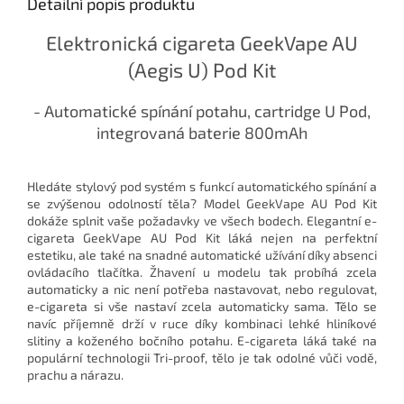
Detailní popis produktu
Elektronická cigareta GeekVape AU
(Aegis U) Pod Kit
- Automatické spínání potahu, cartridge U Pod,
integrovaná baterie 800mAh
Hledáte stylový pod systém s funkcí automatického spínání a
se zvýšenou odolností těla? Model GeekVape AU Pod Kit
dokáže splnit vaše požadavky ve všech bodech. Elegantní e-
cigareta GeekVape AU Pod Kit láká nejen na perfektní
estetiku, ale také na snadné automatické užívání díky absenci
ovládacího tlačítka. Žhavení u modelu tak probíhá zcela
automaticky a nic není potřeba nastavovat, nebo regulovat,
e-cigareta si vše nastaví zcela automaticky sama. Tělo se
navíc příjemně drží v ruce díky kombinaci lehké hliníkové
slitiny a koženého bočního potahu. E-cigareta láká také na
populární technologii Tri-proof, tělo je tak odolné vůči vodě,
prachu a nárazu.