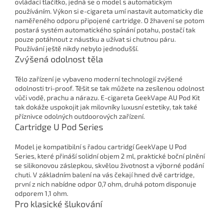
ovládací tlačítko, jedná se o model s automatickým
používáním. Výkon si e-cigareta umí nastavit automaticky dle
naměřeného odporu připojené cartridge. O žhavení se potom
postará systém automatického spínání potahu, postačí tak
pouze potáhnout z náustku a užívat si chutnou páru.
Používání ještě nikdy nebylo jednodušší.
Zvýšená odolnost těla
Tělo zařízení je vybaveno moderní technologií zvýšené
odolnosti tri-proof. Těšit se tak můžete na zesílenou odolnost
vůči vodě, prachu a nárazu. E-cigareta GeekVape AU Pod Kit
tak dokáže uspokojit jak milovníky luxusní estetiky, tak také
příznivce odolných outdoorových zařízení.
Cartridge U Pod Series
Model je kompatibilní s řadou cartridgí GeekVape U Pod
Series, které přináší solidní objem 2 ml, praktické boční plnění
se silikonovou záslepkou, skvělou životnost a výborné podání
chuti. V základním balení na vás čekají hned dvě cartridge,
první z nich nabídne odpor 0,7 ohm, druhá potom disponuje
odporem 1,1 ohm.
Pro klasické šlukování