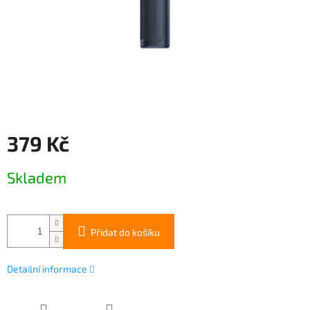
379 Kč
Měrná
Skladem
cena:
Přidat do košíku
Detailní informace