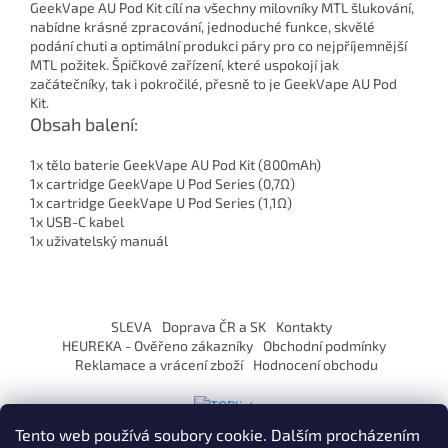
GeekVape AU Pod Kit cílí na všechny milovníky MTL šlukování,
nabídne krásné zpracování, jednoduché funkce, skvělé
podání chuti a optimální produkci páry pro co nejpříjemnější
MTL požitek. Špičkové zařízení, které uspokojí jak
začátečníky, tak i pokročilé, přesně to je GeekVape AU Pod
Kit.
Obsah balení:
1x tělo baterie GeekVape AU Pod Kit (800mAh)
1x cartridge GeekVape U Pod Series (0,7Ω)
1x cartridge GeekVape U Pod Series (1,1Ω)
1x USB-C kabel
1x uživatelský manuál
Z
á
SLEVA
Doprava ČR a SK
Kontakty
p
HEUREKA - Ověřeno zákazníky
Obchodní podmínky
a
Reklamace a vrácení zboží
Hodnocení obchodu
t
í
Tento web používá soubory cookie. Dalším procházením