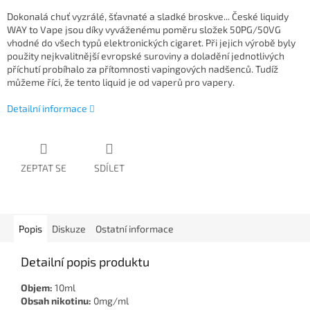
Dokonalá chuť vyzrálé, šťavnaté a sladké broskve... České liquidy
WAY to Vape jsou díky vyváženému poměru složek 50PG/50VG
vhodné do všech typů elektronických cigaret. Při jejich výrobě byly
použity nejkvalitnější evropské suroviny a doladění jednotlivých
příchutí probíhalo za přítomnosti vapingových nadšenců. Tudíž
můžeme říci, že tento liquid je od vaperů pro vapery.
Detailní informace
ZEPTAT SE
SDÍLET
Popis
Diskuze
Ostatní informace
Detailní popis produktu
Objem:
10ml
Obsah nikotinu:
0mg/ml