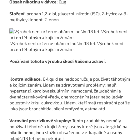
Obsah nikotinu v dávce:
0μg
Složení:
propan 1,2-diol, glycerol, nikotin (ISO), 2-hydroxy-3-
methylcyklopent-2-enon
Výrobek není určen osobám mladším 18 let. Výrobek není
určen těhotným a kojícím ženám.
Používání tohoto výrobku škodí Vašemu zdraví.
Kontraindikace:
E-liquid se nedoporučuje používat těhotným
a kojícím ženám. Lidem se zdravotními problémy: např.
hypertenzí, kardiovaskulárními nemocemi, žaludečními a
dvanácterníkovými vředy, onemocněním jater nebo ledvin,
bolestmi v krku, cukrovkou. Lidem, kteří mají respirační potíže
jako jsou: bronchitida, plicní emfyzém, astma atd.
Varování pro rizikové skupiny:
Tento produkt by neměly
používat těhotné a kojící ženy, osoby které jsou alergické na
nikotin nebo jinou složku obsaženou v e-kapalině a osoby
mladší 18 let nebo nekuřáci.