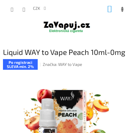
Přejít
NÁKUP
na
CZK
obsah
KOŠÍK
Liquid WAY to Vape Peach 10ml-0mg
Po registraci
Značka:
WAY to Vape
SLEVA min. 2%