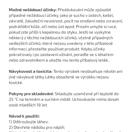
Možné nežádoucí účinky:
Předávkování může způsobit
případné nežádoucí účinky, jako je sucho v ústech, kašel,
závratě, žaludeční nevolnost, pocit na omdlení nebo zvracení,
podráždění kůže, očí nebo úst apod. Prosím umyjte si ruce,
pokud jste přišli s kapalinou do styku. Jestli se vyskytne
některý z těchto nežádoucích účinků, včetně případných
vedlejších účinků, které nejsou uvedeny v této příbalové
informaci, přestaňte používat produkt. Kdyby účinky
pokračovaly i po zastavení užívání, poraďte se s lékařem
nebo zdravotníkem a ukažte mu tento příbalový leták..
Návykovost a toxicita:
Tento výrobek neobsahuje nikotin ani
jiné návykové látky.Látky obsažené ve výrobku nejsou
toxické.
Pokyny pro skladování:
Skladujte uzamčené při teplotě do
25 °C na temném a suchém místě. Uchovávejte mimo dosah
osob mladších 18 let.
Návod k použití:
1) Odšroubujte láhev;
2) Otevřete nádobu pro náplň;