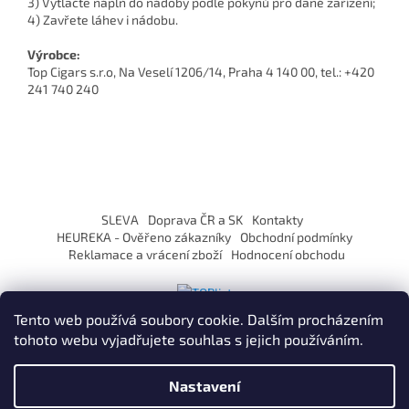
3) Vytlačte náplň do nádoby podle pokynů pro dané zařízení;
4) Zavřete láhev i nádobu.
Výrobce:
Top Cigars s.r.o, Na Veselí 1206/14, Praha 4 140 00, tel.: +420
241 740 240
Z
á
SLEVA
Doprava ČR a SK
Kontakty
p
HEUREKA - Ověřeno zákazníky
Obchodní podmínky
a
Reklamace a vrácení zboží
Hodnocení obchodu
t
í
Tento web používá soubory cookie. Dalším procházením
tohoto webu vyjadřujete souhlas s jejich používáním.
Vytvořil Shoptet
Nastavení