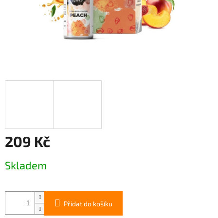
209 Kč
Měrná
Skladem
cena:
Přidat do košíku