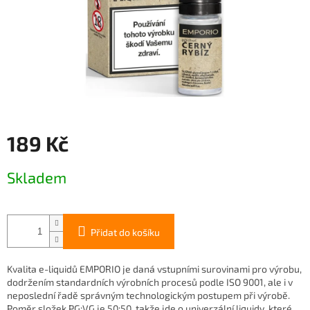
189 Kč
Měrná
Skladem
cena:
Přidat do košíku
Kvalita e-liquidů EMPORIO je daná vstupními surovinami pro výrobu,
dodržením standardních výrobních procesů podle ISO 9001, ale i v
neposlední řadě správným technologickým postupem při výrobě.
Poměr složek PG:VG je 50:50, takže jde o univerzální liquidy, které