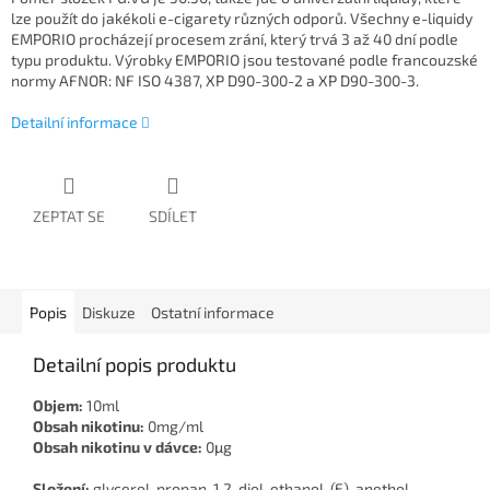
lze použít do jakékoli e-cigarety různých odporů. Všechny e-liquidy
EMPORIO procházejí procesem zrání, který trvá 3 až 40 dní podle
typu produktu. Výrobky EMPORIO jsou testované podle francouzské
normy AFNOR: NF ISO 4387, XP D90-300-2 a XP D90-300-3.
Detailní informace
ZEPTAT SE
SDÍLET
Popis
Diskuze
Ostatní informace
Detailní popis produktu
Objem:
10ml
Obsah nikotinu:
0mg/ml
Obsah nikotinu v dávce:
0μg
Složení:
glycerol, propan-1,2-diol, ethanol, (E)-anethol,