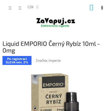
Přejít
NÁKUP
na
CZK
obsah
KOŠÍK
Liquid EMPORIO Černý Rybíz 10ml -
0mg
Po registraci
Značka:
Imperia
SLEVA min. 2%