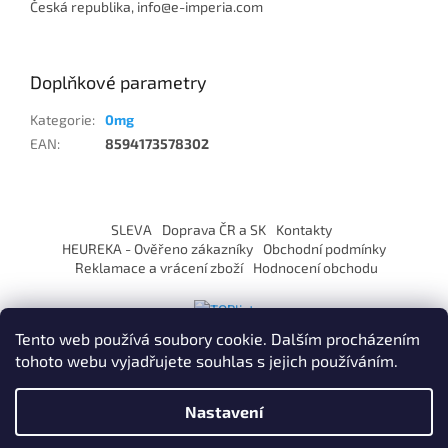
Česká republika, info@e-imperia.com
Doplňkové parametry
Kategorie
:
0mg
EAN
:
8594173578302
Z
á
SLEVA
Doprava ČR a SK
Kontakty
p
HEUREKA - Ověřeno zákazníky
Obchodní podmínky
a
Reklamace a vrácení zboží
Hodnocení obchodu
t
í
Tento web používá soubory cookie. Dalším procházením
tohoto webu vyjadřujete souhlas s jejich používáním.
Vytvořil Shoptet
Nastavení