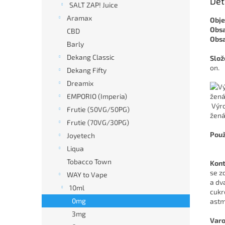
Det
SALT ZAP! Juice
Aramax
Obj
Obsa
CBD
Obsa
Barly
Dekang Classic
Slož
on.
Dekang Fifty
Dreamix
EMPORIO (Imperia)
Výro
Frutie (50VG/50PG)
žen
Frutie (70VG/30PG)
Použ
Joyetech
Liqua
Tobacco Town
Kont
se z
WAY to Vape
a dv
10ml
cukr
0mg
astm
3mg
Varo