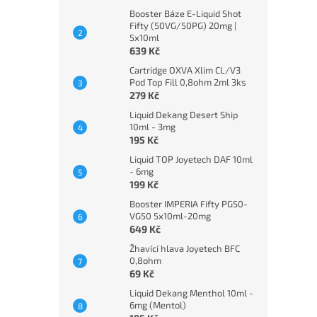
Booster Báze E-Liquid Shot
Fifty (50VG/50PG) 20mg |
5x10ml
639 Kč
Cartridge OXVA Xlim CL/V3
Pod Top Fill 0,8ohm 2ml 3ks
279 Kč
Liquid Dekang Desert Ship
10ml - 3mg
195 Kč
Liquid TOP Joyetech DAF 10ml
- 6mg
199 Kč
Booster IMPERIA Fifty PG50-
VG50 5x10ml-20mg
649 Kč
Žhavící hlava Joyetech BFC
0,8ohm
69 Kč
Liquid Dekang Menthol 10ml -
6mg (Mentol)