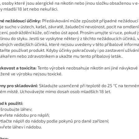
, osoby které jsou alergické na nikotin nebo jinou složku obsaženou v e
y mladší 18 let nebo nekuřáci.
é nežádoucí účinky:
Předávkování může způsobit případné nežádoucí 
 je sucho v ústech, kašel, závratě, žaludeční nevolnost, pocit na omdlen
cení, podráždění kůže, očí nebo úst apod. Prosím umyjte si ruce, pokud js
linou do styku. Jestli se vyskytne některý z těchto nežádoucích účinků, 
adných vedlejších účinků, které nejsou uvedeny v této příbalové informa
taňte používat produkt. Kdyby účinky pokračovaly i po zastavení užívání
 lékařem nebo zdravotníkem a ukažte mu tento příbalový leták..
kovost a toxicita:
Tento výrobek neobsahuje nikotin ani jiné návykové 
žené ve výrobku nejsou toxické.
ny pro skladování:
Skladujte uzamčené při teplotě do 25 °C na temné
ém místě. Uchovávejte mimo dosah osob mladších 18 let.
d k použití:
dšroubujte láhev;
tevřete nádobu pro náplň;
ytlačte náplň do nádoby podle pokynů pro dané zařízení;
avřete láhev i nádobu.
bce: