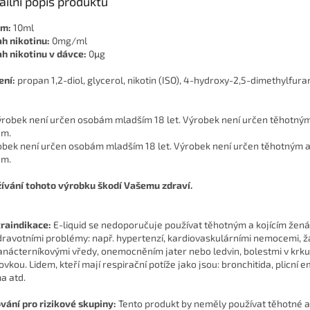
ailní popis produktu
em:
10ml
h nikotinu:
0mg/ml
h nikotinu v dávce:
0μg
ení:
propan 1,2-diol, glycerol, nikotin (ISO), 4-hydroxy-2,5-dimethylfur
bek není určen osobám mladším 18 let. Výrobek není určen těhotným a
ám.
ívání tohoto výrobku škodí Vašemu zdraví.
raindikace:
E-liquid se nedoporučuje používat těhotným a kojícím žen
dravotními problémy: např. hypertenzí, kardiovaskulárními nemocemi, 
anácterníkovými vředy, onemocněním jater nebo ledvin, bolestmi v krku
ovkou. Lidem, kteří mají respirační potíže jako jsou: bronchitida, plicní 
a atd.
vání pro rizikové skupiny:
Tento produkt by neměly používat těhotné a 