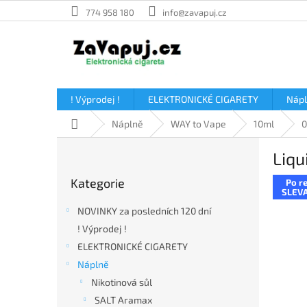
Přejít
774 958 180
info@zavapuj.cz
na
obsah
! Výprodej !
ELEKTRONICKÉ CIGARETY
Náp
Domů
Náplně
WAY to Vape
10ml
P
Liqu
o
Přeskočit
s
Kategorie
Po re
kategorie
t
SLEVA
r
NOVINKY za posledních 120 dní
a
! Výprodej !
n
ELEKTRONICKÉ CIGARETY
n
í
Náplně
p
Nikotinová sůl
a
SALT Aramax