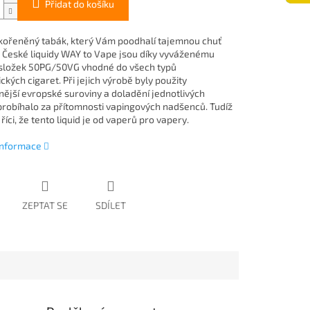
Přidat do košíku
kořeněný tabák, který Vám poodhalí tajemnou chuť
.. České liquidy WAY to Vape jsou díky vyváženému
složek 50PG/50VG vhodné do všech typů
ckých cigaret. Při jejich výrobě byly použity
tnější evropské suroviny a doladění jednotlivých
 probíhalo za přítomnosti vapingových nadšenců. Tudíž
ci, že tento liquid je od vaperů pro vapery.
 informace
ZEPTAT SE
SDÍLET