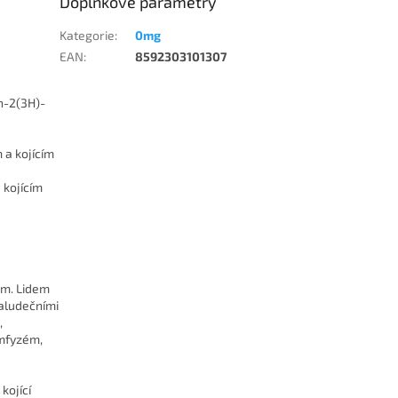
Doplňkové parametry
Kategorie
:
0mg
EAN
:
8592303101307
an-2(3H)-
 kojícím
ám. Lidem
žaludečními
,
emfyzém,
kojící