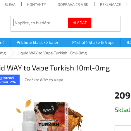
SLEVA
KONTAKTY
DOPRAVA ČR A SK
REKLAMACE
HLEDAT
lně
Příchutě klasické balení
Příchutě Shake & Vape
Bá
0mg
Liquid WAY to Vape Turkish 10ml-0mg
id WAY to Vape Turkish 10ml-0mg
gistraci
Značka:
WAY to Vape
 min. 2%
209
Měrná
Skla
cena: