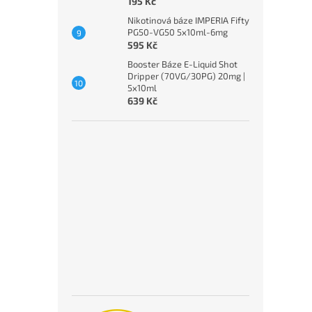
195 Kč
Nikotinová báze IMPERIA Fifty
PG50-VG50 5x10ml-6mg
595 Kč
Booster Báze E-Liquid Shot
Dripper (70VG/30PG) 20mg |
5x10ml
639 Kč