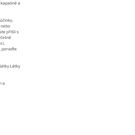
-kapalině a
účinky,
í nebo
te přišli s
včetně
ci,
, poraďte
látky.Látky
m a