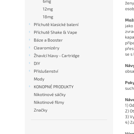
6mg
ženy
osob
12mg
18mg
Možn
Příchutě klasické balení
jako
zvra
Příchutě Shake & Vape
kapa
Báze a Booster
příp
Clearomizéry
přes
se s
Žhavící hlavy - Cartridge
DIY
Návy
Příslušenství
obsa
Mody
Poky
KONOPNÉ PRODUKTY
such
Nikotinové sáčky
Návo
Nikotinové filmy
1) O
Značky
2) O
3) V
4) Z
Výro