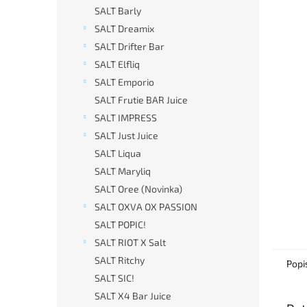
n
SALT Barly
e
SALT Dreamix
l
SALT Drifter Bar
SALT Elfliq
SALT Emporio
SALT Frutie BAR Juice
SALT IMPRESS
SALT Just Juice
SALT Liqua
SALT Maryliq
SALT Oree (Novinka)
SALT OXVA OX PASSION
SALT POPIC!
SALT RIOT X Salt
SALT Ritchy
Popi
SALT SIC!
SALT X4 Bar Juice