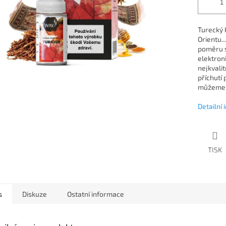
Turecký 
Orientu.
poměru 
elektroni
nejkvali
příchutí
můžeme ří
Detailní
TISK
s
Diskuze
Ostatní informace