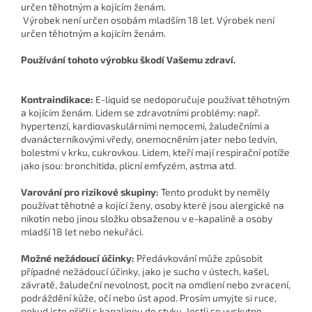
Výrobek není určen osobám mladším 18 let. Výrobek není
určen těhotným a kojícím ženám.
Používání tohoto výrobku škodí Vašemu zdraví.
Kontraindikace:
E-liquid se nedoporučuje používat těhotným
a kojícím ženám. Lidem se zdravotními problémy: např.
hypertenzí, kardiovaskulárními nemocemi, žaludečními a
dvanácterníkovými vředy, onemocněním jater nebo ledvin,
bolestmi v krku, cukrovkou. Lidem, kteří mají respirační potíže
jako jsou: bronchitida, plicní emfyzém, astma atd.
Varování pro rizikové skupiny:
Tento produkt by neměly
používat těhotné a kojící ženy, osoby které jsou alergické na
nikotin nebo jinou složku obsaženou v e-kapalině a osoby
mladší 18 let nebo nekuřáci.
Možné nežádoucí účinky:
Předávkování může způsobit
případné nežádoucí účinky, jako je sucho v ústech, kašel,
závratě, žaludeční nevolnost, pocit na omdlení nebo zvracení,
podráždění kůže, očí nebo úst apod. Prosím umyjte si ruce,
pokud jste přišli s kapalinou do styku. Jestli se vyskytne