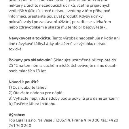
některý z těchto nežádoucích účinků, včetně případných
vedlejších účinků, které nejsou uvedeny v této příbalové
informaci, přestaňte používat produkt. Kdyby účinky
pokračovaly i po zastavení užívání, poraďte se s lékařem
nebo zdravotníkem a ukažte mu tento příbalový leták..
Návykovost a toxicita:
Tento výrobek neobsahuje nikotin ani
jiné návykové látky.Látky obsažené ve výrobku nejsou
toxické.
Pokyny pro skladování:
Skladujte uzamčené při teplotě do
25 °C na temném a suchém místě. Uchovávejte mimo dosah
osob mladších 18 let.
Návod k použití:
1) Odšroubujte láhev;
2) Otevřete nádobu pro náplň;
3) Vytlačte náplň do nádoby podle pokynů pro dané zařízení;
4) Zavřete láhev i nádobu.
Výrobce:
Top Cigars s.r.o, Na Veselí 1206/14, Praha 4 140 00, tel.: +420
241 740 240