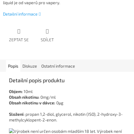
liquid je od vaperů pro vapery.
Detailní informace
ZEPTAT SE
SDÍLET
Popis
Diskuze
Ostatní informace
Detailní popis produktu
Objem:
10ml
Obsah nikotinu:
0mg/ml
Obsah nikotinu v dávce:
0μg
Složení:
propan 1,2-diol, glycerol, nikotin (ISO), 2-hydroxy-3-
methylcyklopent-2-enon.