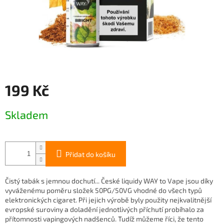
199 Kč
Měrná
Skladem
cena:
Přidat do košíku
Čistý tabák s jemnou dochutí... České liquidy WAY to Vape jsou díky
vyváženému poměru složek 50PG/50VG vhodné do všech typů
elektronických cigaret. Při jejich výrobě byly použity nejkvalitnější
evropské suroviny a doladění jednotlivých příchutí probíhalo za
přítomnosti vapingových nadšenců. Tudíž můžeme říci, že tento