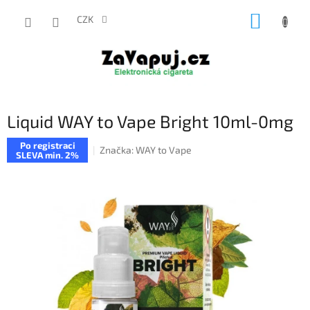
Přejít
NÁKUP
na
CZK
obsah
KOŠÍK
Liquid WAY to Vape Bright 10ml-0mg
Po registraci
Značka:
WAY to Vape
SLEVA min. 2%