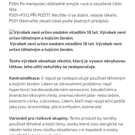
P264 Po manipulaci důkladně omyjte ruce a zasažené části
těla.
P301+P312 PŘI POŽITÍ: Necítíte-li se dobře, volejte lékaře.
P501 Odstraňte obsah/obal podle platných předpisů.
Výrobek není určen osobám mladším 18 let. Výrobek není
určen těhotným a kojícím ženám.
Tento výrobek obsahuje nikotin, který je vysoce návykovou
látkou. Jeho užití nekuřáky se nedoporučuje.
Kontraindikace:
E-liquid se nedoporučuje používat těhotným
a kojícím ženám. Lidem se zdravotními problémy: např.
hypertenzí, kardiovaskulárními nemocemi, žaludečními a
dvanácterníkovými vředy, onemocněním jater nebo ledvin,
bolestmi v krku, cukrovkou. Lidem, kteří mají respirační potíže
jako jsou: bronchitida, plicní emfyzém, astma atd.
Varování pro rizikové skupiny:
Tento produkt by neměly
používat těhotné a kojící ženy, osoby které jsou alergické na
nikotin nebo jinou složku obsaženou v e-kapalině a osoby