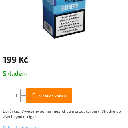
199 Kč
Měrná
Skladem
cena:
Přidat do košíku
Borůvka... Vyvážený poměr mezi chutí a produkcí páry. Vhodné do
všech typů e-cigaret
Detailní informace