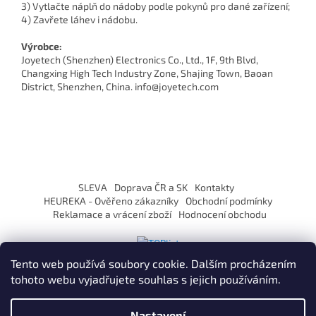
3) Vytlačte náplň do nádoby podle pokynů pro dané zařízení;
4) Zavřete láhev i nádobu.
Výrobce:
Joyetech (Shenzhen) Electronics Co., Ltd., 1F, 9th Blvd,
Changxing High Tech Industry Zone, Shajing Town, Baoan
District, Shenzhen, China. info@joyetech.com
Z
á
SLEVA
Doprava ČR a SK
Kontakty
p
HEUREKA - Ověřeno zákazníky
Obchodní podmínky
a
Reklamace a vrácení zboží
Hodnocení obchodu
t
í
Tento web používá soubory cookie. Dalším procházením
tohoto webu vyjadřujete souhlas s jejich používáním.
Vytvořil Shoptet
Nastavení