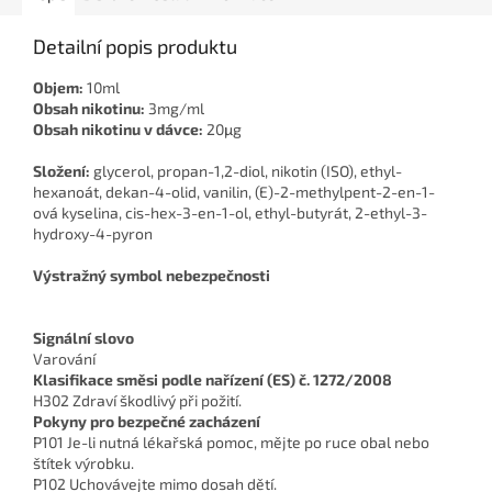
Detailní popis produktu
Objem:
10ml
Obsah nikotinu:
3mg/ml
Obsah nikotinu v dávce:
20μg
Složení:
glycerol, propan-1,2-diol, nikotin (ISO), ethyl-
hexanoát, dekan-4-olid, vanilin, (E)-2-methylpent-2-en-1-
ová kyselina, cis-hex-3-en-1-ol, ethyl-butyrát, 2-ethyl-3-
hydroxy-4-pyron
Výstražný symbol nebezpečnosti
Signální slovo
Varování
Klasifikace směsi podle nařízení (ES) č. 1272/2008
H302 Zdraví škodlivý při požití.
Pokyny pro bezpečné zacházení
P101 Je-li nutná lékařská pomoc, mějte po ruce obal nebo
štítek výrobku.
P102 Uchovávejte mimo dosah dětí.