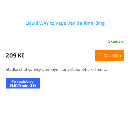
Liquid WAY to Vape Vanilla 10ml-3mg
Skladem
209 Kč
Do košíku
Sladká chuť vanilky s jemnými tóny šlehaného krému......
Po registraci
SLEVA min. 2%