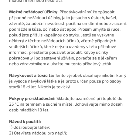
mladší 18 let nebo nekuřáci.
Možné nežádoucí účinky:
Předávkování může způsobit
případné nežádoucí účinky, jako je sucho v ústech, kašel,
závratě, žaludeční nevolnost, pocit na omdlení nebo zvracení,
podráždění kůže, očí nebo úst apod. Prosím umyjte si ruce,
pokud jste přišli s kapalinou do styku. Jestli se vyskytne
některý z těchto nežádoucích účinků, včetně případných
vedlejších účinků, které nejsou uvedeny v této příbalové
informaci, přestaňte používat produkt. Kdyby účinky
pokračovaly i po zastavení užívání, poraďte se s lékařem
nebo zdravotníkem a ukažte mu tento příbalový leták..
Návykovost a toxicita:
Tento výrobek obsahuje nikotin, který
je vysoce návyková látka a je proto určen pouze pro osoby
starší 18-ti let. Nikotin je toxický.
Pokyny pro skladování:
Skladujte uzamčené při teplotě do
25 °C na temném a suchém místě. Uchovávejte mimo dosah
osob mladších 18 let.
Návod k použití:
1) Odšroubujte láhev;
2) Otevřete nádobu pro náplň;