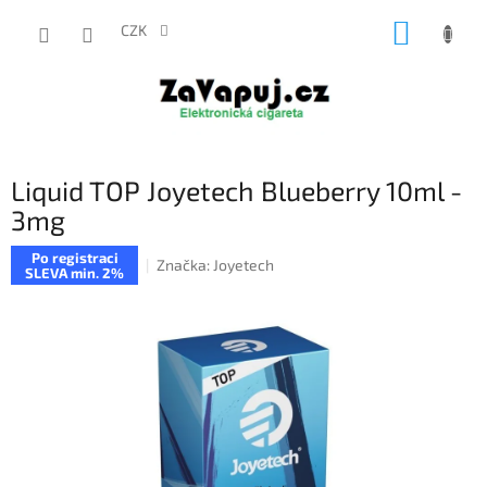
Přejít
NÁKUP
na
CZK
obsah
KOŠÍK
Liquid TOP Joyetech Blueberry 10ml -
3mg
Po registraci
Značka:
Joyetech
SLEVA min. 2%