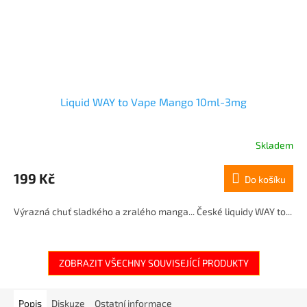
Liquid WAY to Vape Mango 10ml-3mg
Skladem
199 Kč
Do košíku
Výrazná chuť sladkého a zralého manga... České liquidy WAY to...
ZOBRAZIT VŠECHNY SOUVISEJÍCÍ PRODUKTY
Popis
Diskuze
Ostatní informace