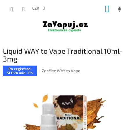
Přejít
NÁKUP
na
CZK
obsah
KOŠÍK
Liquid WAY to Vape Traditional 10ml-
3mg
Po registraci
Značka:
WAY to Vape
SLEVA min. 2%