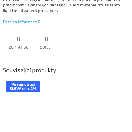
přítomnosti vapingových nadšenců. Tudíž můžeme říci, že tento
liquid je od vaperů pro vapery.
Detailní informace
ZEPTAT SE
SDÍLET
Související produkty
Po registraci
SLEVA min. 2%