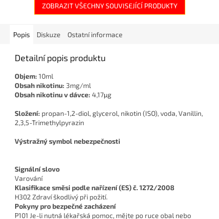
ZOBRAZIT VŠECHNY SOUVISEJÍCÍ PRODUKTY
Popis
Diskuze
Ostatní informace
Detailní popis produktu
Objem:
10ml
Obsah nikotinu:
3mg/ml
Obsah nikotinu v dávce:
4,17μg
Složení:
propan-1,2-diol, glycerol, nikotin (ISO), voda, Vanillin,
2,3,5-Trimethylpyrazin
Výstražný symbol nebezpečnosti
Signální slovo
Varování
Klasifikace směsi podle nařízení (ES) č. 1272/2008
H302 Zdraví škodlivý při požití.
Pokyny pro bezpečné zacházení
P101 Je-li nutná lékařská pomoc, mějte po ruce obal nebo