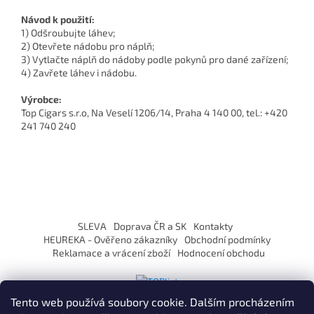
Návod k použití:
1) Odšroubujte láhev;
2) Otevřete nádobu pro náplň;
3) Vytlačte náplň do nádoby podle pokynů pro dané zařízení;
4) Zavřete láhev i nádobu.
Výrobce:
Top Cigars s.r.o, Na Veselí 1206/14, Praha 4 140 00, tel.: +420
241 740 240
Z
á
SLEVA
Doprava ČR a SK
Kontakty
p
HEUREKA - Ověřeno zákazníky
Obchodní podmínky
a
Reklamace a vrácení zboží
Hodnocení obchodu
t
í
Tento web používá soubory cookie. Dalším procházením