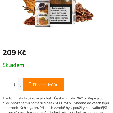
209 Kč
Měrná
Skladem
cena:
Přidat do košíku
Tradiční čistá tabáková příchuť... České liquidy WAY to Vape jsou
díky vyváženému poměru složek 50PG/50VG vhodné do všech typů
elektronických cigaret. Při jejich výrobě byly použity nejkvalitnější
evropské suroviny a doladění jednotlivých příchutí probíhalo za