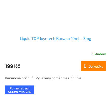
Liquid TOP Joyetech Banana 10ml - 3mg
Skladem
199 Kč
Do košíku
Banánová příchuť... Vyvážený poměr mezi chutí a...
Po registraci
SLEVA min. 2%