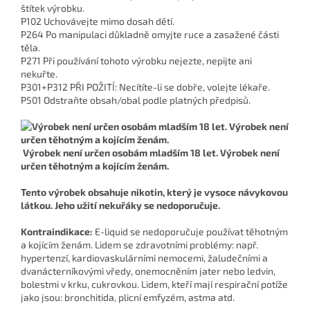
štítek výrobku.
P102 Uchovávejte mimo dosah dětí.
P264 Po manipulaci důkladně omyjte ruce a zasažené části
těla.
P271 Při používání tohoto výrobku nejezte, nepijte ani
nekuřte.
P301+P312 PŘI POŽITÍ: Necítíte-li se dobře, volejte lékaře.
P501 Odstraňte obsah/obal podle platných předpisů.
Výrobek není určen osobám mladším 18 let. Výrobek není
určen těhotným a kojícím ženám.
Tento výrobek obsahuje nikotin, který je vysoce návykovou
látkou. Jeho užití nekuřáky se nedoporučuje.
Kontraindikace:
E-liquid se nedoporučuje používat těhotným
a kojícím ženám. Lidem se zdravotními problémy: např.
hypertenzí, kardiovaskulárními nemocemi, žaludečními a
dvanácterníkovými vředy, onemocněním jater nebo ledvin,
bolestmi v krku, cukrovkou. Lidem, kteří mají respirační potíže
jako jsou: bronchitida, plicní emfyzém, astma atd.