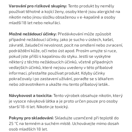
Varování pro rizikové skupiny:
Tento produkt by neměly
používat těhotné a kojící ženy, osoby které jsou alergické na
nikotin nebo jinou složku obsaženou v e-kapalině a osoby
mladší 18 let nebo nekuřáci.
Možné nežádoucí účinky:
Předávkování může způsobit
případné nežádoucí účinky, jako je sucho v ústech, kašel,
závratě, žaludeční nevolnost, pocit na omdlení nebo zvracení,
podráždění kůže, očí nebo úst apod. Prosím umyjte si ruce,
pokud jste přišli s kapalinou do styku. Jestli se vyskytne
některý z těchto nežádoucích účinků, včetně případných
vedlejších účinků, které nejsou uvedeny v této příbalové
informaci, přestaňte používat produkt. Kdyby účinky
pokračovaly i po zastavení užívání, poraďte se s lékařem
nebo zdravotníkem a ukažte mu tento příbalový leták..
Návykovost a toxicita:
Tento výrobek obsahuje nikotin, který
je vysoce návyková látka a je proto určen pouze pro osoby
starší 18-ti let. Nikotin je toxický.
Pokyny pro skladování:
Skladujte uzamčené při teplotě do
25 °C na temném a suchém místě. Uchovávejte mimo dosah
osob mladších 18 let.