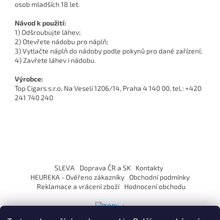
osob mladších 18 let.
Návod k použití:
1) Odšroubujte láhev;
2) Otevřete nádobu pro náplň;
3) Vytlačte náplň do nádoby podle pokynů pro dané zařízení;
4) Zavřete láhev i nádobu.
Výrobce:
Top Cigars s.r.o, Na Veselí 1206/14, Praha 4 140 00, tel.: +420
241 740 240
Z
á
SLEVA
Doprava ČR a SK
Kontakty
p
HEUREKA - Ověřeno zákazníky
Obchodní podmínky
a
Reklamace a vrácení zboží
Hodnocení obchodu
t
í