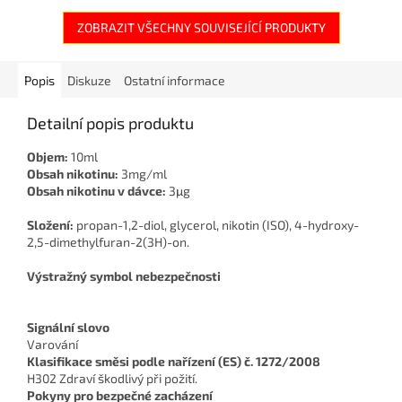
ZOBRAZIT VŠECHNY SOUVISEJÍCÍ PRODUKTY
Popis
Diskuze
Ostatní informace
Detailní popis produktu
Objem:
10ml
Obsah nikotinu:
3mg/ml
Obsah nikotinu v dávce:
3μg
Složení:
propan-1,2-diol, glycerol, nikotin (ISO), 4-hydroxy-
2,5-dimethylfuran-2(3H)-on.
Výstražný symbol nebezpečnosti
Signální slovo
Varování
Klasifikace směsi podle nařízení (ES) č. 1272/2008
H302 Zdraví škodlivý při požití.
Pokyny pro bezpečné zacházení