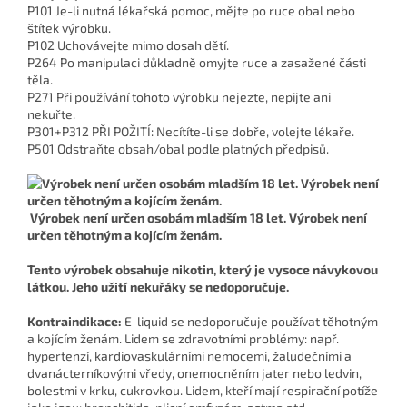
P101 Je-li nutná lékařská pomoc, mějte po ruce obal nebo
štítek výrobku.
P102 Uchovávejte mimo dosah dětí.
P264 Po manipulaci důkladně omyjte ruce a zasažené části
těla.
P271 Při používání tohoto výrobku nejezte, nepijte ani
nekuřte.
P301+P312 PŘI POŽITÍ: Necítíte-li se dobře, volejte lékaře.
P501 Odstraňte obsah/obal podle platných předpisů.
Výrobek není určen osobám mladším 18 let. Výrobek není
určen těhotným a kojícím ženám.
Tento výrobek obsahuje nikotin, který je vysoce návykovou
látkou. Jeho užití nekuřáky se nedoporučuje.
Kontraindikace:
E-liquid se nedoporučuje používat těhotným
a kojícím ženám. Lidem se zdravotními problémy: např.
hypertenzí, kardiovaskulárními nemocemi, žaludečními a
dvanácterníkovými vředy, onemocněním jater nebo ledvin,
bolestmi v krku, cukrovkou. Lidem, kteří mají respirační potíže