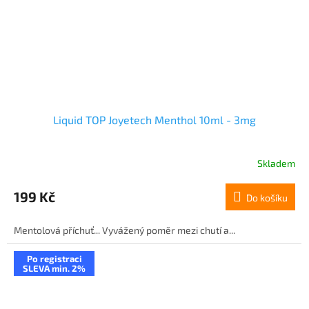
Liquid TOP Joyetech Menthol 10ml - 3mg
Skladem
199 Kč
Do košíku
Mentolová příchuť... Vyvážený poměr mezi chutí a...
Po registraci
SLEVA min. 2%