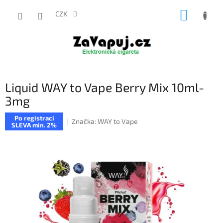
Přejít
NÁKUP
na
CZK
obsah
KOŠÍK
Liquid WAY to Vape Berry Mix 10ml-
3mg
Po registraci
Značka:
WAY to Vape
SLEVA min. 2%