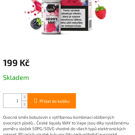
199 Kč
Měrná
Skladem
cena:
Přidat do košíku
Ovocná směs bobulovin s vytříbenou kombinací oblíbených
ovocných plodů... České liquidy WAY to Vape jsou díky vyváženému
poměru složek 50PG/50VG vhodné do všech typů elektronických
cigaret. Při jejich výrobě byly použity nejkvalitnější evropské