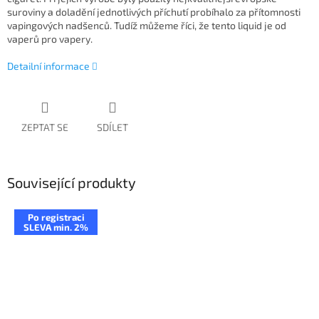
suroviny a doladění jednotlivých příchutí probíhalo za přítomnosti
vapingových nadšenců. Tudíž můžeme říci, že tento liquid je od
vaperů pro vapery.
Detailní informace
ZEPTAT SE
SDÍLET
Související produkty
Po registraci
SLEVA min. 2%