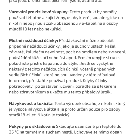
jako jsou: bronchitida, plicní emfyzém, astma atd.
Varování pro rizikové skupiny:
Tento produkt by neměly
používat těhotné a kojící ženy, osoby které jsou alergické na
nikotin nebo jinou složku obsaženou v e-kapalině a osoby
mladší 18 let nebo nekuřáci.
Možné nežádoucí účinky:
Předávkování může způsobit
případné nežádoucí účinky, jako je sucho v ústech, kašel,
závratě, žaludeční nevolnost, pocit na omdlení nebo zvracení,
podráždění kůže, očí nebo úst apod. Prosím umyjte si ruce,
pokud jste přišli s kapalinou do styku. Jestli se vyskytne
některý z těchto nežádoucích účinků, včetně případných
vedlejších účinků, které nejsou uvedeny v této příbalové
informaci, přestaňte používat produkt. Kdyby účinky
pokračovaly i po zastavení užívání, poraďte se s lékařem
nebo zdravotníkem a ukažte mu tento příbalový leták..
Návykovost a toxicita:
Tento výrobek obsahuje nikotin, který
je vysoce návyková látka a je proto určen pouze pro osoby
starší 18-ti let. Nikotin je toxický.
Pokyny pro skladování:
Skladujte uzamčené při teplotě do
25 °C na temném a suchém místě. Uchovávejte mimo dosah