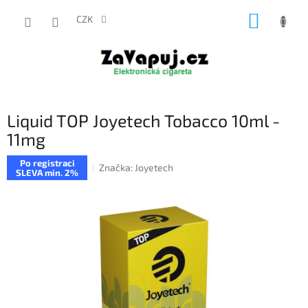
Přejít
NÁKUP
na
CZK
obsah
KOŠÍK
Liquid TOP Joyetech Tobacco 10ml -
11mg
Po registraci
Značka:
Joyetech
SLEVA min. 2%