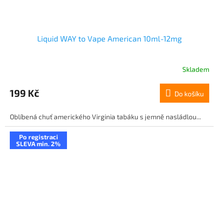
Liquid WAY to Vape American 10ml-12mg
Skladem
199 Kč
Do košíku
Oblíbená chuť amerického Virginia tabáku s jemně nasládlou...
Po registraci
SLEVA min. 2%