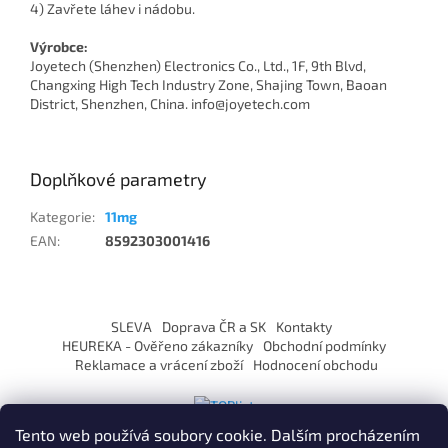
4) Zavřete láhev i nádobu.
Výrobce:
Joyetech (Shenzhen) Electronics Co., Ltd., 1F, 9th Blvd,
Changxing High Tech Industry Zone, Shajing Town, Baoan
District, Shenzhen, China. info@joyetech.com
Doplňkové parametry
Kategorie
:
11mg
EAN
:
8592303001416
Z
á
SLEVA
Doprava ČR a SK
Kontakty
p
HEUREKA - Ověřeno zákazníky
Obchodní podmínky
a
Reklamace a vrácení zboží
Hodnocení obchodu
t
í
Tento web používá soubory cookie. Dalším procházením