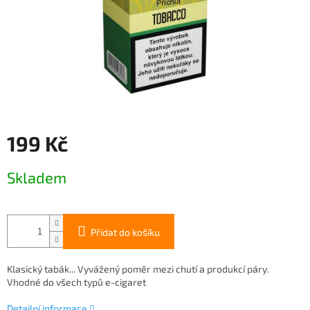
199 Kč
Měrná
Skladem
cena:
Přidat do košíku
Klasický tabák... Vyvážený poměr mezi chutí a produkcí páry.
Vhodné do všech typů e-cigaret
Detailní informace