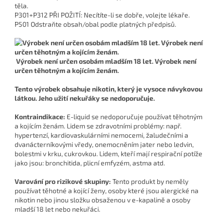
těla.
P301+P312 PŘI POŽITÍ: Necítíte-li se dobře, volejte lékaře.
P501 Odstraňte obsah/obal podle platných předpisů.
Výrobek není určen osobám mladším 18 let. Výrobek není
určen těhotným a kojícím ženám.
Tento výrobek obsahuje nikotin, který je vysoce návykovou
látkou. Jeho užití nekuřáky se nedoporučuje.
Kontraindikace:
E-liquid se nedoporučuje používat těhotným
a kojícím ženám. Lidem se zdravotními problémy: např.
hypertenzí, kardiovaskulárními nemocemi, žaludečními a
dvanácterníkovými vředy, onemocněním jater nebo ledvin,
bolestmi v krku, cukrovkou. Lidem, kteří mají respirační potíže
jako jsou: bronchitida, plicní emfyzém, astma atd.
Varování pro rizikové skupiny:
Tento produkt by neměly
používat těhotné a kojící ženy, osoby které jsou alergické na
nikotin nebo jinou složku obsaženou v e-kapalině a osoby
mladší 18 let nebo nekuřáci.