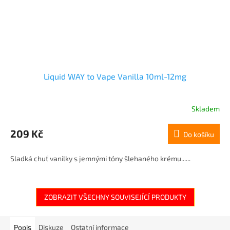
Liquid WAY to Vape Vanilla 10ml-12mg
Skladem
209 Kč
Do košíku
Sladká chuť vanilky s jemnými tóny šlehaného krému......
ZOBRAZIT VŠECHNY SOUVISEJÍCÍ PRODUKTY
Popis
Diskuze
Ostatní informace