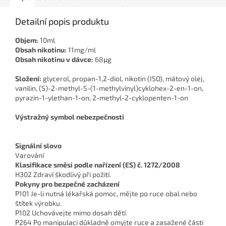
Detailní popis produktu
Objem:
10ml
Obsah nikotinu:
11mg/ml
Obsah nikotinu v dávce:
68μg
Složení:
glycerol, propan-1,2-diol, nikotin (ISO), mátový olej,
vanilin, (S)-2-methyl-5-(1-methylvinyl)cyklohex-2-en-1-on,
pyrazin-1-ylethan-1-on, 2-methyl-2-cyklopenten-1-on
Výstražný symbol nebezpečnosti
Signální slovo
Varování
Klasifikace směsi podle nařízení (ES) č. 1272/2008
H302 Zdraví škodlivý při požití.
Pokyny pro bezpečné zacházení
P101 Je-li nutná lékařská pomoc, mějte po ruce obal nebo
štítek výrobku.
P102 Uchovávejte mimo dosah dětí.
P264 Po manipulaci důkladně omyjte ruce a zasažené části