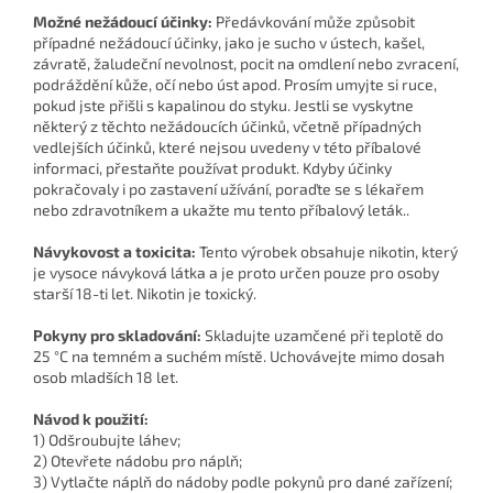
Možné nežádoucí účinky:
Předávkování může způsobit
případné nežádoucí účinky, jako je sucho v ústech, kašel,
závratě, žaludeční nevolnost, pocit na omdlení nebo zvracení,
podráždění kůže, očí nebo úst apod. Prosím umyjte si ruce,
pokud jste přišli s kapalinou do styku. Jestli se vyskytne
některý z těchto nežádoucích účinků, včetně případných
vedlejších účinků, které nejsou uvedeny v této příbalové
informaci, přestaňte používat produkt. Kdyby účinky
pokračovaly i po zastavení užívání, poraďte se s lékařem
nebo zdravotníkem a ukažte mu tento příbalový leták..
Návykovost a toxicita:
Tento výrobek obsahuje nikotin, který
je vysoce návyková látka a je proto určen pouze pro osoby
starší 18-ti let. Nikotin je toxický.
Pokyny pro skladování:
Skladujte uzamčené při teplotě do
25 °C na temném a suchém místě. Uchovávejte mimo dosah
osob mladších 18 let.
Návod k použití:
1) Odšroubujte láhev;
2) Otevřete nádobu pro náplň;
3) Vytlačte náplň do nádoby podle pokynů pro dané zařízení;