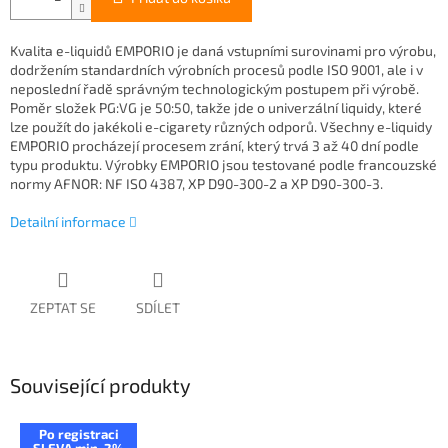
Kvalita e-liquidů EMPORIO je daná vstupními surovinami pro výrobu,
dodržením standardních výrobních procesů podle ISO 9001, ale i v
neposlední řadě správným technologickým postupem při výrobě.
Poměr složek PG:VG je 50:50, takže jde o univerzální liquidy, které
lze použít do jakékoli e-cigarety různých odporů. Všechny e-liquidy
EMPORIO procházejí procesem zrání, který trvá 3 až 40 dní podle
typu produktu. Výrobky EMPORIO jsou testované podle francouzské
normy AFNOR: NF ISO 4387, XP D90-300-2 a XP D90-300-3.
Detailní informace
ZEPTAT SE
SDÍLET
Související produkty
Po registraci