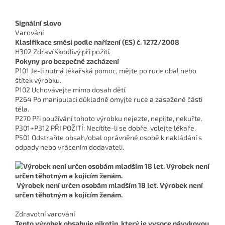
Signální slovo
Varování
Klasifikace směsi podle nařízení (ES) č. 1272/2008
H302 Zdraví škodlivý při požití.
Pokyny pro bezpečné zacházení
P101 Je-li nutná lékařská pomoc, mějte po ruce obal nebo
štítek výrobku.
P102 Uchovávejte mimo dosah dětí.
P264 Po manipulaci důkladně omyjte ruce a zasažené části
těla.
P270 Při používání tohoto výrobku nejezte, nepijte, nekuřte.
P301+P312 PŘI POŽITÍ: Necítíte-li se dobře, volejte lékaře.
P501 Odstraňte obsah/obal oprávněné osobě k nakládání s
odpady nebo vrácením dodavateli.
Výrobek není určen osobám mladším 18 let. Výrobek není
určen těhotným a kojícím ženám.
Zdravotní varování
Tento výrobek obsahuje nikotin, který je vysoce návykovou