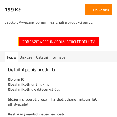
199 Kč
Do košíku
Jablko... Vyvážený poměr mezi chutí a produkcí páry....
ZOBRAZIT VŠECHNY SOUVISEJÍCÍ PRODUKTY
Popis
Diskuze
Ostatní informace
Detailní popis produktu
Objem:
10ml
Obsah nikotinu:
9mg/ml
Obsah nikotinu v dávce:
45,6μg
Složení:
glycerol, propan-1,2-diol, ethanol, nikotin (ISO),
ethyl-acetát
Výstražný symbol nebezpečnosti