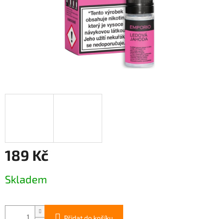
189 Kč
Měrná
Skladem
cena:
Přidat do košíku