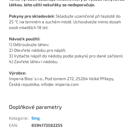
látkou. Jeho užití nekuřáky se nedoporučuje.
Pokyny pro skladování:
Skladujte uzamčené při teplotě do
25 °C na temném a suchém místě. Uchovávejte mimo dosah
osob mladších 18 let.
Návod k použití:
1) Odšroubujte láhev;
2) Otevřete nádobu pro náplň;
3) Vytlačte náplň do nádoby podle pokynů pro dané zařízení;
4) Zavřete láhev i nádobu.
Výrobce:
Imperia Bios' s.r.o., Pod lomem 272, 25264 Velké Přílepy,
Česká republika, info@e-imperia.com
Doplňkové parametry
Kategorie
:
9mg
EAN
:
8594173582255