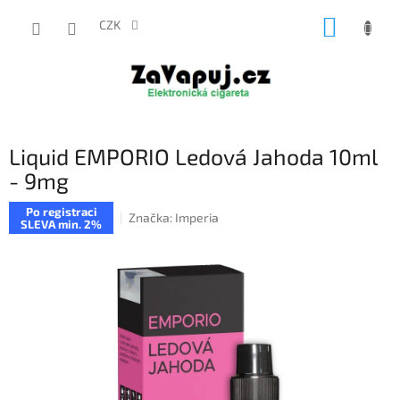
Přejít
NÁKUP
na
CZK
obsah
KOŠÍK
Liquid EMPORIO Ledová Jahoda 10ml
- 9mg
Po registraci
Značka:
Imperia
SLEVA min. 2%