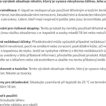
o výrobek obsahuje nikotin, který je vysoce návykovou látkou. Jeho u
raindikace:
E-liquid se nedoporučuje používat těhotným a kojícím žená
rtenzí, kardiovaskulárními nemocemi, žaludečními a dvanácterníkovými
, cukrovkou. Lidem, kteří mají respirační potíže jako jsou: bronchitida, p
vání pro rizikové skupiny:
Tento produkt by neměly používat těhotné a k
 jinou složku obsaženou v e-kapalině a osoby mladší 18 let nebo nekuřá
é nežádoucí účinky:
Předávkování může způsobit případné nežádoucí úč
deční nevolnost, pocit na omdlení nebo zvracení, podráždění kůže, očí n
li s kapalinou do styku. Jestli se vyskytne některý z těchto nežádoucích 
ou uvedeny v této příbalové informaci, přestaňte používat produkt. Kdyb
ďte se s lékařem nebo zdravotníkem a ukažte mu tento příbalový leták.
kovost a toxicita:
Tento výrobek obsahuje nikotin, který je vysoce náv
 let. Nikotin je toxický.
ny pro skladování:
Skladujte uzamčené při teplotě do 25 °C na temn
ších 18 let.
d k použití:
dšroubujte láhev;
tevřete nádobu pro náplň;