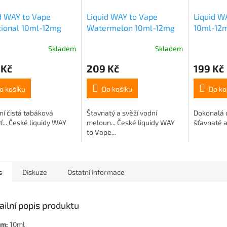
d WAY to Vape
Liquid WAY to Vape
Liquid W
tional 10ml-12mg
Watermelon 10ml-12mg
10ml-12
Skladem
Skladem
 Kč
209 Kč
199 Kč
o košíku
Do košíku
Do ko
ní čistá tabáková
Šťavnatý a svěží vodní
Dokonalá c
ť... České liquidy WAY
meloun... České liquidy WAY
šťavnaté a 
to Vape...
s
Diskuze
Ostatní informace
ailní popis produktu
em:
10ml