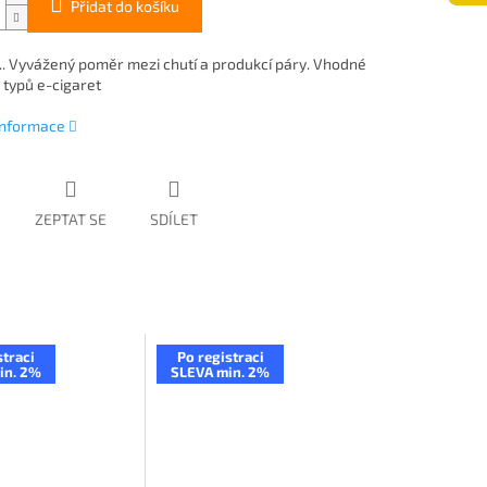
Přidat do košíku
.. Vyvážený poměr mezi chutí a produkcí páry. Vhodné
 typů e-cigaret
 informace
ZEPTAT SE
SDÍLET
straci
Po registraci
in. 2%
SLEVA min. 2%