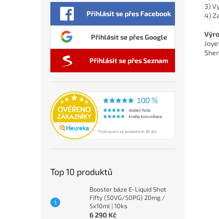
3) V
Přihlásit se přes Facebook
4) Z
Výro
Přihlásit se přes Google
Joye
Shen
Přihlásit se přes Seznam
Top 10 produktů
Booster báze E-Liquid Shot
Fifty (50VG/50PG) 20mg /
5x10ml | 10ks
6 290 Kč