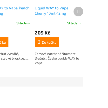
AY to Vape Peach
Liquid WAY to Vape
Další
mg
Cherry 10ml-12mg
produkt
Skladem
Skladem
209 Kč
šíku
Do košíku
huť vyzrálé,
Čerstvě natrhané šťavnaté
sladké broskve......
třešně... České liquidy WAY to
Vape...