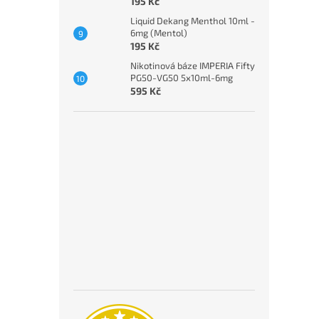
195 Kč
Liquid Dekang Menthol 10ml -
6mg (Mentol)
195 Kč
Nikotinová báze IMPERIA Fifty
PG50-VG50 5x10ml-6mg
595 Kč