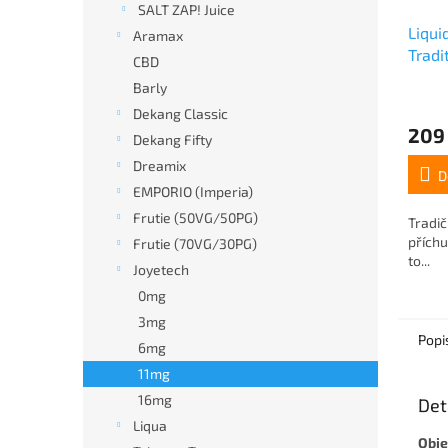
SALT ZAP! Juice
Liqui
Aramax
Tradi
CBD
Barly
Dekang Classic
209
Dekang Fifty
Dreamix
D
EMPORIO (Imperia)
Frutie (50VG/50PG)
Tradič
příchu
Frutie (70VG/30PG)
to...
Joyetech
0mg
3mg
Popi
6mg
11mg
16mg
Det
Liqua
Obj