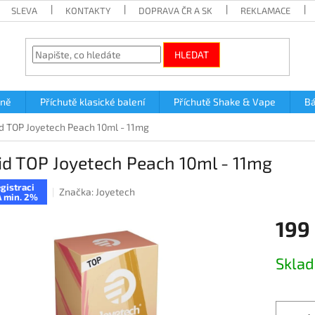
SLEVA
KONTAKTY
DOPRAVA ČR A SK
REKLAMACE
HLEDAT
lně
Příchutě klasické balení
Příchutě Shake & Vape
Bá
id TOP Joyetech Peach 10ml - 11mg
id TOP Joyetech Peach 10ml - 11mg
gistraci
Značka:
Joyetech
 min. 2%
199
Měrná
Skla
cena: