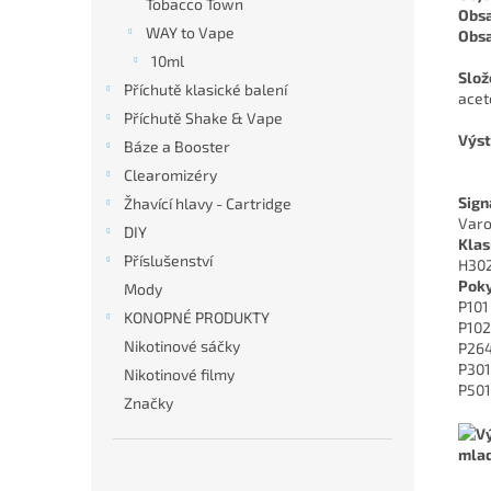
Tobacco Town
Obsa
WAY to Vape
Obsa
10ml
Slož
Příchutě klasické balení
acet
Příchutě Shake & Vape
Výst
Báze a Booster
Clearomizéry
Sign
Žhavící hlavy - Cartridge
Varo
DIY
Klas
Příslušenství
H302 
Poky
Mody
P101
KONOPNÉ PRODUKTY
P102
Nikotinové sáčky
P264
P301
Nikotinové filmy
P501
Značky
mlad