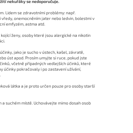
žití nekuřáky se nedoporučuje.
m. Lidem se zdravotními problémy: např.
 vředy, onemocněním jater nebo ledvin, bolestmi v
licní emfyzém, astma atd.
ojící ženy, osoby které jsou alergické na nikotin
ci.
inky, jako je sucho v ústech, kašel, závratě,
ebo úst apod. Prosím umyjte si ruce, pokud jste
účinků, včetně případných vedlejších účinků, které
y účinky pokračovaly i po zastavení užívání,
.
yková látka a je proto určen pouze pro osoby starší
ém a suchém místě. Uchovávejte mimo dosah osob