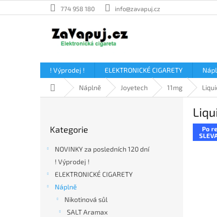
Přejít
774 958 180
info@zavapuj.cz
na
obsah
! Výprodej !
ELEKTRONICKÉ CIGARETY
Náp
Domů
Náplně
Joyetech
11mg
Liqu
P
Liqu
o
Přeskočit
s
Kategorie
Po re
kategorie
t
SLEVA
r
NOVINKY za posledních 120 dní
a
! Výprodej !
n
ELEKTRONICKÉ CIGARETY
n
í
Náplně
p
Nikotinová sůl
a
SALT Aramax