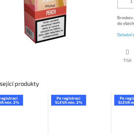
Broskev.
do všech
Detailní
TISK
sející produkty
registraci
Po registraci
Po regi
VA min. 2%
SLEVA min. 2%
SLEVA m