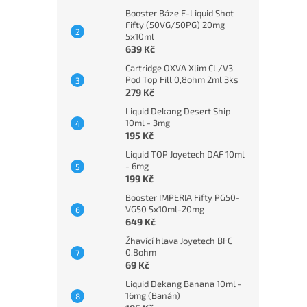
Booster Báze E-Liquid Shot
Fifty (50VG/50PG) 20mg |
5x10ml
639 Kč
Cartridge OXVA Xlim CL/V3
Pod Top Fill 0,8ohm 2ml 3ks
279 Kč
Liquid Dekang Desert Ship
10ml - 3mg
195 Kč
Liquid TOP Joyetech DAF 10ml
- 6mg
199 Kč
Booster IMPERIA Fifty PG50-
VG50 5x10ml-20mg
649 Kč
Žhavící hlava Joyetech BFC
0,8ohm
69 Kč
Liquid Dekang Banana 10ml -
16mg (Banán)