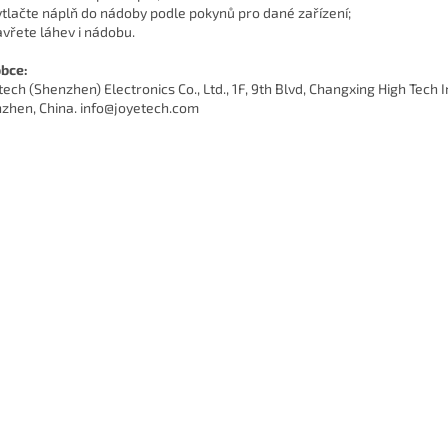
ytlačte náplň do nádoby podle pokynů pro dané zařízení;
avřete láhev i nádobu.
bce:
tech (Shenzhen) Electronics Co., Ltd., 1F, 9th Blvd, Changxing High Tech 
zhen, China. info@joyetech.com