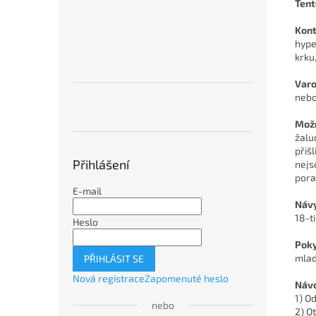
Tent
Kont
hype
krku
Varo
nebo
Možn
žalu
přiš
Přihlášení
nejs
pora
E-mail
Návy
18-ti
Heslo
Poky
mlad
PŘIHLÁSIT SE
Nová registrace
Zapomenuté heslo
Návo
1) O
nebo
2) O