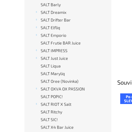
n
SALT Barly
e
SALT Dreamix
l
SALT Drifter Bar
SALT Elfliq
SALT Emporio
SALT Frutie BAR Juice
SALT IMPRESS
SALT Just Juice
SALT Liqua
SALT Maryliq
SALT Oree (Novinka)
Souvi
SALT OXVA OX PASSION
SALT POPIC!
Po 
SLE
SALT RIOT X Salt
SALT Ritchy
SALT SIC!
SALT X4 Bar Juice