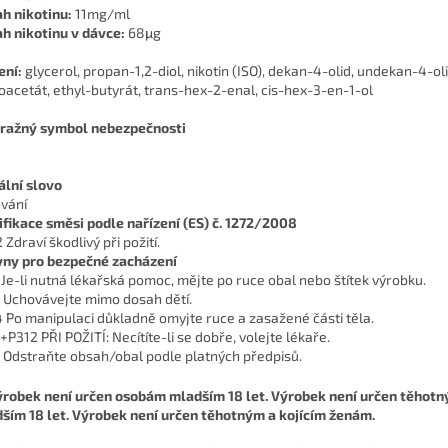
h nikotinu:
11mg/ml
h nikotinu v dávce:
68μg
ení:
glycerol, propan-1,2-diol, nikotin (ISO), dekan-4-olid, undekan-4-ol
oacetát, ethyl-butyrát, trans-hex-2-enal, cis-hex-3-en-1-ol
ražný symbol nebezpečnosti
ální slovo
vání
ifikace směsi podle nařízení (ES) č. 1272/2008
Zdraví škodlivý při požití.
ny pro bezpečné zacházení
 Je-li nutná lékařská pomoc, mějte po ruce obal nebo štítek výrobku.
 Uchovávejte mimo dosah dětí.
 Po manipulaci důkladně omyjte ruce a zasažené části těla.
+P312 PŘI POŽITÍ: Necítíte-li se dobře, volejte lékaře.
 Odstraňte obsah/obal podle platných předpisů.
ším 18 let. Výrobek není určen těhotným a kojícím ženám.