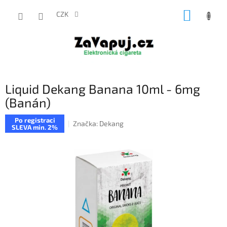
Přejít
NÁKUP
na
CZK
obsah
KOŠÍK
Liquid Dekang Banana 10ml - 6mg
(Banán)
Po registraci
Značka:
Dekang
SLEVA min. 2%