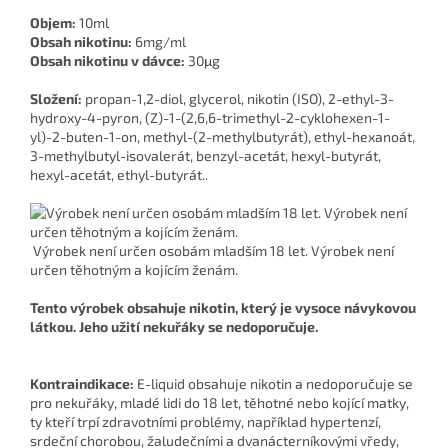
Objem:
10ml
Obsah nikotinu:
6mg/ml
Obsah nikotinu v dávce:
30μg
Složení:
propan-1,2-diol, glycerol, nikotin (ISO), 2-ethyl-3-
hydroxy-4-pyron, (Z)-1-(2,6,6-trimethyl-2-cyklohexen-1-
yl)-2-buten-1-on, methyl-(2-methylbutyrát), ethyl-hexanoát,
3-methylbutyl-isovalerát, benzyl-acetát, hexyl-butyrát,
hexyl-acetát, ethyl-butyrát..
Výrobek není určen osobám mladším 18 let. Výrobek není
určen těhotným a kojícím ženám.
Tento výrobek obsahuje nikotin, který je vysoce návykovou
látkou. Jeho užití nekuřáky se nedoporučuje.
Kontraindikace:
E-liquid obsahuje nikotin a nedoporučuje se
pro nekuřáky, mladé lidi do 18 let, těhotné nebo kojící matky,
ty kteří trpí zdravotními problémy, například hypertenzí,
srdeční chorobou, žaludečními a dvanácterníkovými vředy,