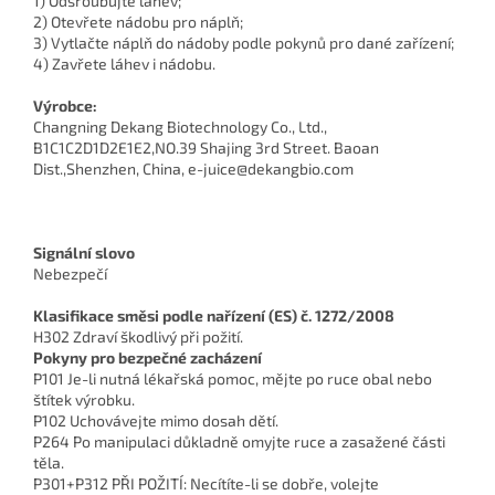
1) Odšroubujte láhev;
2) Otevřete nádobu pro náplň;
3) Vytlačte náplň do nádoby podle pokynů pro dané zařízení;
4) Zavřete láhev i nádobu.
Výrobce:
Changning Dekang Biotechnology Co., Ltd.,
B1C1C2D1D2E1E2,NO.39 Shajing 3rd Street. Baoan
Dist.,Shenzhen, China, e-juice@dekangbio.com
Signální slovo
Nebezpečí
Klasifikace směsi podle nařízení (ES) č. 1272/2008
H302 Zdraví škodlivý při požití.
Pokyny pro bezpečné zacházení
P101 Je-li nutná lékařská pomoc, mějte po ruce obal nebo
štítek výrobku.
P102 Uchovávejte mimo dosah dětí.
P264 Po manipulaci důkladně omyjte ruce a zasažené části
těla.
P301+P312 PŘI POŽITÍ: Necítíte-li se dobře, volejte