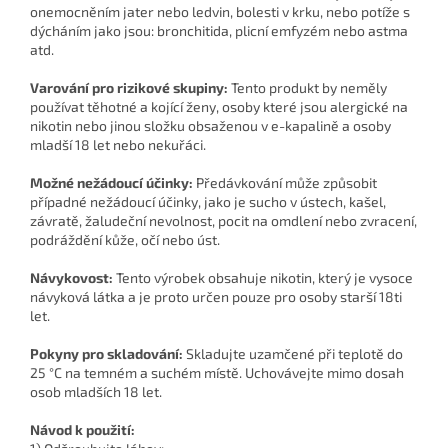
onemocněním jater nebo ledvin, bolesti v krku, nebo potíže s
dýcháním jako jsou: bronchitida, plicní emfyzém nebo astma
atd.
Varování pro rizikové skupiny:
Tento produkt by neměly
používat těhotné a kojící ženy, osoby které jsou alergické na
nikotin nebo jinou složku obsaženou v e-kapalině a osoby
mladší 18 let nebo nekuřáci.
Možné nežádoucí účinky:
Předávkování může způsobit
případné nežádoucí účinky, jako je sucho v ústech, kašel,
závratě, žaludeční nevolnost, pocit na omdlení nebo zvracení,
podráždění kůže, očí nebo úst.
Návykovost:
Tento výrobek obsahuje nikotin, který je vysoce
návyková látka a je proto určen pouze pro osoby starší 18ti
let.
Pokyny pro skladování:
Skladujte uzamčené při teplotě do
25 °C na temném a suchém místě. Uchovávejte mimo dosah
osob mladších 18 let.
Návod k použití: