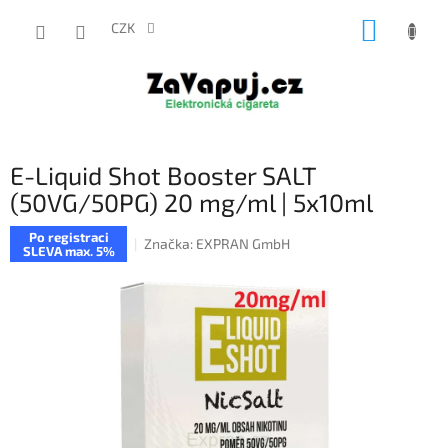
Přejít
NÁKUP
na
CZK
obsah
KOŠÍK
E-Liquid Shot Booster SALT
(50VG/50PG) 20 mg/ml | 5x10ml
Po registraci
Značka:
EXPRAN GmbH
SLEVA max. 5%