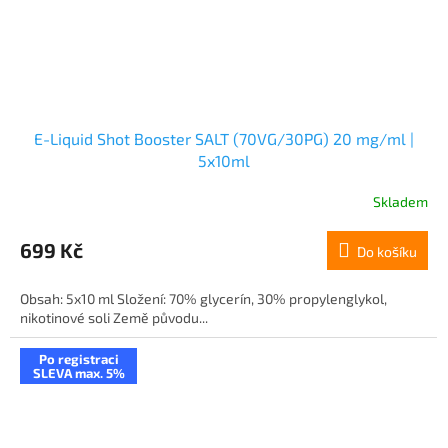
E-Liquid Shot Booster SALT (70VG/30PG) 20 mg/ml |
5x10ml
Skladem
699 Kč
Do košíku
Obsah: 5x10 ml Složení: 70% glycerín, 30% propylenglykol,
nikotinové soli Země původu...
Po registraci
SLEVA max. 5%