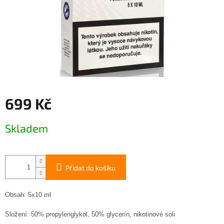
699 Kč
Měrná
Skladem
cena:
Přidat do košíku
Obsah: 5x10 ml
Složení
:
50% propylenglykol, 50% glycerín, nikotinové soli