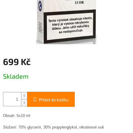
699 Kč
Měrná
Skladem
cena:
Přidat do košíku
Obsah: 5x10 ml
Složení
:
70% glycerín, 30% propylenglykol, nikotinové soli