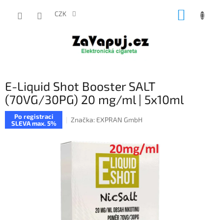
Přejít
NÁKUP
na
CZK
obsah
KOŠÍK
E-Liquid Shot Booster SALT
(70VG/30PG) 20 mg/ml | 5x10ml
Po registraci
Značka:
EXPRAN GmbH
SLEVA max. 5%