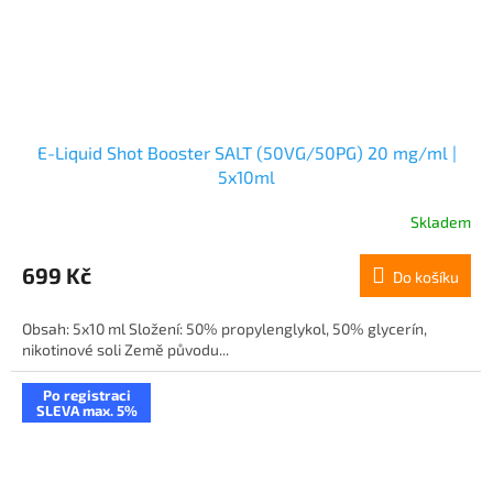
E-Liquid Shot Booster SALT (50VG/50PG) 20 mg/ml |
5x10ml
Skladem
699 Kč
Do košíku
Obsah: 5x10 ml Složení: 50% propylenglykol, 50% glycerín,
nikotinové soli Země původu...
Po registraci
SLEVA max. 5%