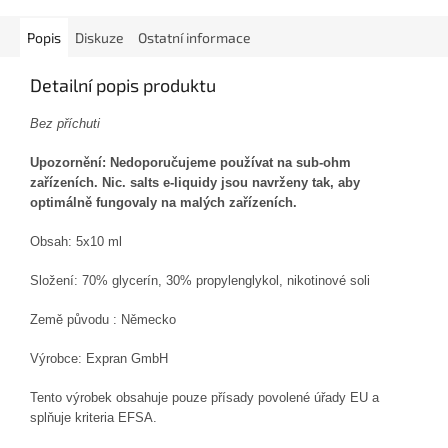
Popis
Diskuze
Ostatní informace
Detailní popis produktu
Bez příchuti
Upozornění: Nedoporučujeme používat na sub-ohm
zařízeních. N
ic. salts e-liquidy jsou navrženy tak, aby
optimálně fungovaly na malých zařízeních.
Obsah: 5x10 ml
Složení
:
70% glycerín, 30% propylenglykol, nikotinové soli
Země původu : Německo
Výrobce: Expran GmbH
Tento výrobek obsahuje pouze přísady povolené úřady EU a
splňuje kriteria EFSA.