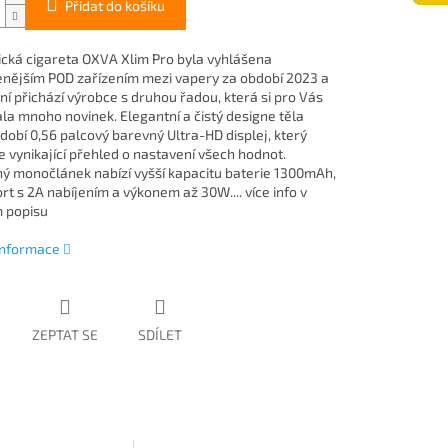
Přidat do košíku
ická cigareta OXVA Xlim Pro byla vyhlášena
enějším POD zařízením mezi vapery za období 2023 a
ní přichází výrobce s druhou řadou, která si pro Vás
ala mnoho novinek. Elegantní a čistý designe těla
dobí 0,56 palcový barevný Ultra-HD displej, který
e vynikající přehled o nastavení všech hodnot.
ý monočlánek nabízí vyšší kapacitu baterie 1300mAh,
t s 2A nabíjením a výkonem až 30W.... více info v
m popisu
 informace
ZEPTAT SE
SDÍLET