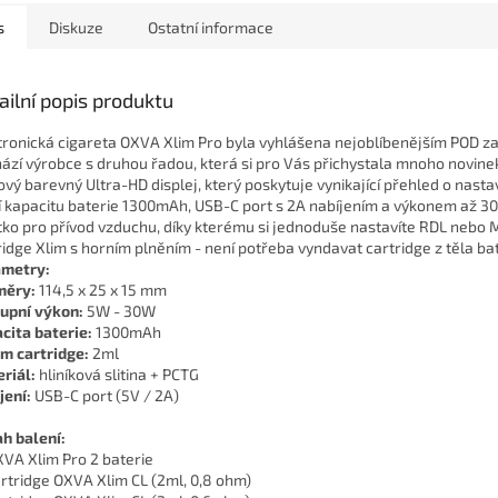
s
Diskuze
Ostatní informace
ailní popis produktu
tronická cigareta OXVA Xlim Pro byla vyhlášena nejoblíbenějším POD z
hází výrobce s druhou řadou, která si pro Vás přichystala mnoho novinek.
ový barevný Ultra-HD displej, který poskytuje vynikající přehled o nas
í kapacitu baterie 1300mAh, USB-C port s 2A nabíjením a výkonem až 30
ítko pro přívod vzduchu, díky kterému si jednoduše nastavíte RDL nebo 
ridge Xlim s horním plněním - není potřeba vyndavat cartridge z těla bat
metry:
měry:
114,5 x 25 x 15 mm
upní výkon:
5W - 30W
cita baterie:
1300mAh
m cartridge:
2ml
riál:
hliníková slitina + PCTG
jení:
USB-C port (5V / 2A)
h balení:
XVA Xlim Pro 2 baterie
artridge OXVA Xlim CL (2ml, 0,8 ohm)