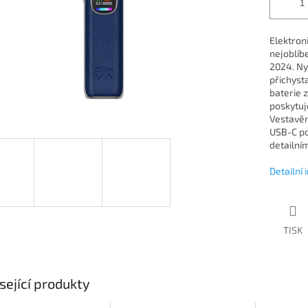
Elektron
nejoblíb
2024. Ny
přichyst
baterie z
poskytuj
Vestavěn
USB-C por
detailní
Detailní
TISK
sející produkty