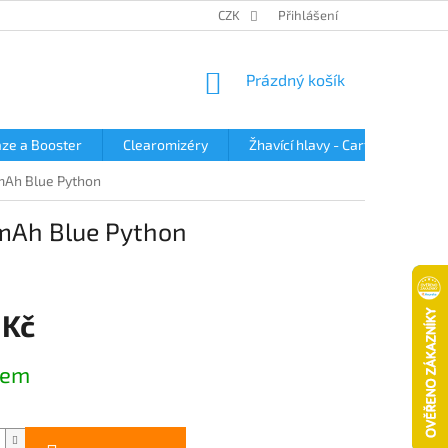
OBCHODNÍ PODMÍNKY
PODMÍNKY OCHRANY OSOBNÍCH ÚDAJŮ
CZK
Přihlášení
NÁKUPNÍ
Prázdný košík
KOŠÍK
ze a Booster
Clearomizéry
Žhavící hlavy - Cartridge
0mAh Blue Python
0mAh Blue Python
 Kč
dem