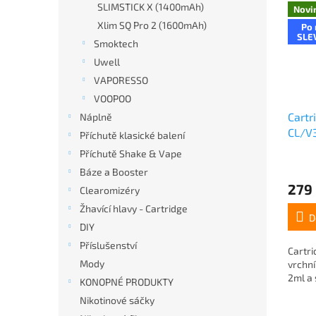
SLIMSTICK X (1400mAh)
Novi
Xlim SQ Pro 2 (1600mAh)
Po 
SLE
Smoktech
Uwell
VAPORESSO
VOOPOO
Cartr
Náplně
CL/V3
Příchutě klasické balení
0,8o
Příchutě Shake & Vape
Báze a Booster
279
Clearomizéry
Žhavící hlavy - Cartridge
D
DIY
Příslušenství
Cartri
Mody
vrchn
2ml a 
KONOPNÉ PRODUKTY
Nikotinové sáčky