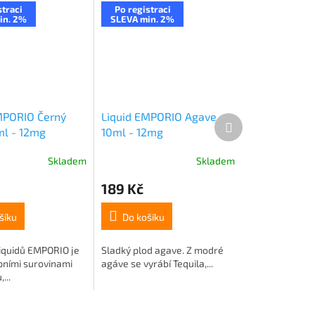
straci
Po registraci
in. 2%
SLEVA min. 2%
MPORIO Černý
Liquid EMPORIO Agave
Další
ml - 12mg
10ml - 12mg
produkt
Skladem
Skladem
189 Kč
šíku
Do košíku
liquidů EMPORIO je
Sladký plod agave. Z modré
pními surovinami
agáve se vyrábí Tequila,...
...