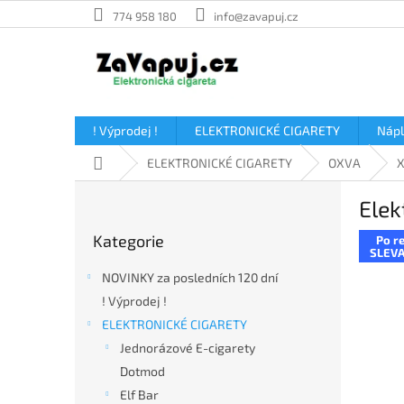
Přejít
774 958 180
info@zavapuj.cz
na
obsah
! Výprodej !
ELEKTRONICKÉ CIGARETY
Náp
Domů
ELEKTRONICKÉ CIGARETY
OXVA
X
P
Elek
o
Přeskočit
s
Kategorie
Po re
kategorie
t
SLEVA
r
NOVINKY za posledních 120 dní
a
! Výprodej !
n
ELEKTRONICKÉ CIGARETY
n
í
Jednorázové E-cigarety
p
Dotmod
a
Elf Bar