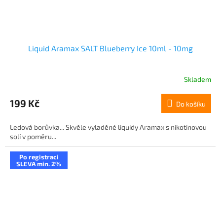
Liquid Aramax SALT Blueberry Ice 10ml - 10mg
Skladem
199 Kč
Do košíku
Ledová borůvka... Skvěle vyladěné liquidy Aramax s nikotinovou
solí v poměru...
Po registraci
SLEVA min. 2%