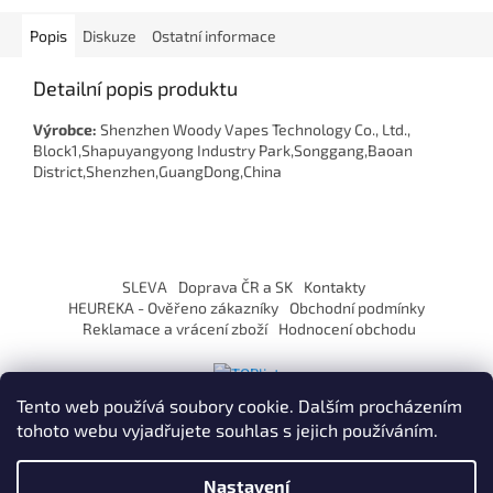
Popis
Diskuze
Ostatní informace
Detailní popis produktu
Výrobce:
Shenzhen Woody Vapes Technology Co., Ltd.,
Block1,Shapuyangyong Industry Park,Songgang,Baoan
District,Shenzhen,GuangDong,China
Z
á
SLEVA
Doprava ČR a SK
Kontakty
p
HEUREKA - Ověřeno zákazníky
Obchodní podmínky
a
Reklamace a vrácení zboží
Hodnocení obchodu
t
í
Tento web používá soubory cookie. Dalším procházením
tohoto webu vyjadřujete souhlas s jejich používáním.
Vytvořil Shoptet
Nastavení