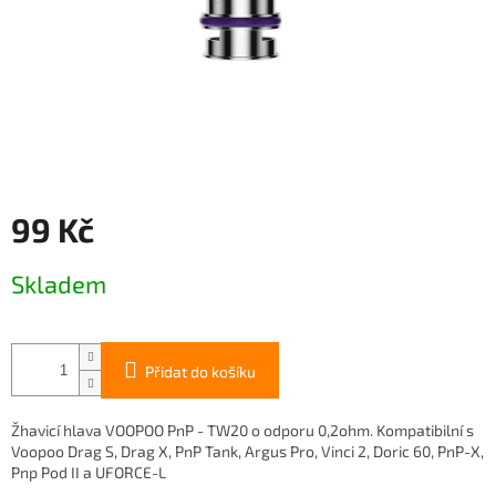
99 Kč
Měrná
Skladem
cena:
Přidat do košíku
Žhavicí hlava VOOPOO PnP - TW20 o odporu 0,2ohm. Kompatibilní s
Voopoo Drag S, Drag X, PnP Tank, Argus Pro, Vinci 2, Doric 60, PnP-X,
Pnp Pod II a UFORCE-L