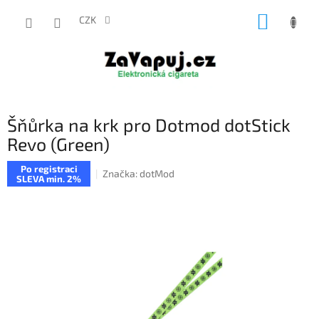
Přejít
NÁKUP
na
CZK
obsah
KOŠÍK
Šňůrka na krk pro Dotmod dotStick
Revo (Green)
Po registraci
Značka:
dotMod
SLEVA min. 2%