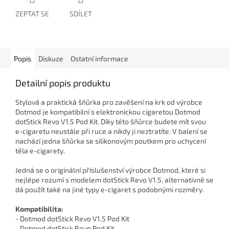
ZEPTAT SE
SDÍLET
Popis
Diskuze
Ostatní informace
Detailní popis produktu
Stylová a praktická šňůrka pro zavěšení na krk od výrobce
Dotmod je kompatibilní s elektronickou cigaretou Dotmod
dotStick Revo V1.5 Pod Kit. Díky této šňůrce budete mít svou
e-cigaretu neustále při ruce a nikdy ji neztratíte. V balení se
nachází jedna šňůrka se silikonovým poutkem pro uchycení
těla e-cigarety.
Jedná se o originální příslušenství výrobce Dotmod, které si
nejlépe rozumí s modelem dotStick Revo V1.5, alternativně se
dá použít také na jiné typy e-cigaret s podobnými rozměry.
Kompatibilita:
- Dotmod dotStick Revo V1.5 Pod Kit
- Dotmod dotStick Revo Pod Kit