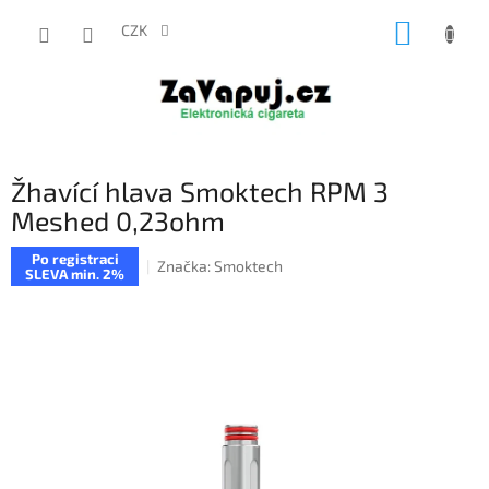
Přejít
NÁKUP
na
CZK
obsah
KOŠÍK
Žhavící hlava Smoktech RPM 3
Meshed 0,23ohm
Po registraci
Značka:
Smoktech
SLEVA min. 2%