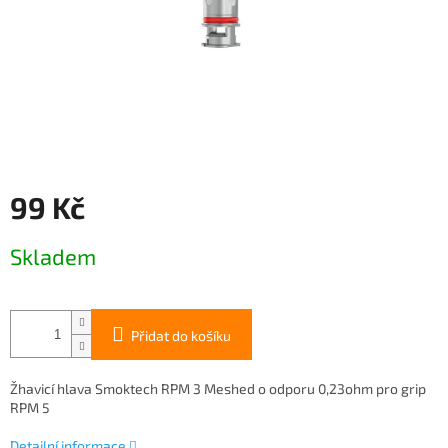
99 Kč
Měrná
Skladem
cena:
Přidat do košíku
Žhavicí hlava Smoktech RPM 3 Meshed o odporu 0,23ohm pro grip
RPM 5
Detailní informace