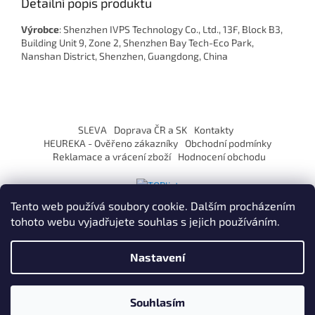
Detailní popis produktu
Výrobce
: Shenzhen IVPS Technology Co., Ltd., 13F, Block B3,
Building Unit 9, Zone 2, Shenzhen Bay Tech-Eco Park,
Nanshan District, Shenzhen, Guangdong, China
Z
á
SLEVA
Doprava ČR a SK
Kontakty
p
HEUREKA - Ověřeno zákazníky
Obchodní podmínky
a
Reklamace a vrácení zboží
Hodnocení obchodu
t
í
Tento web používá soubory cookie. Dalším procházením
tohoto webu vyjadřujete souhlas s jejich používáním.
Vytvořil Shoptet
Nastavení
Copyright 2026
ZaVapuj.cz
. Všechna práva vyhrazena.
Souhlasím
Po registraci SLEVA až 10% !