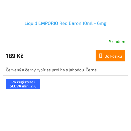
Liquid EMPORIO Red Baron 10ml - 6mg
Skladem
189 Kč
Do košíku
Červený a černý rybíz se prolíná s jahodou. Černé...
Po registraci
SLEVA min. 2%