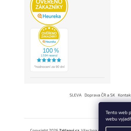
Z
á
SLEVA
Doprava ČR a SK
Kontak
p
a
t
Tento web p
í
webu vyjadř
Copyright 2026
ZaVapuj.cz
. Všechna práva vyhrazena.