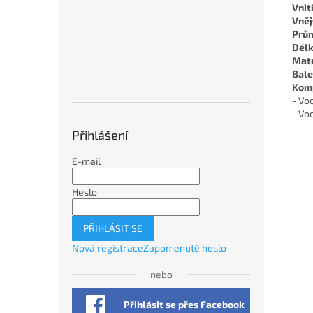
Vnit
Vněj
Prům
Délk
Mate
Bale
Komp
- Vo
- Vo
Přihlášení
E-mail
Heslo
PŘIHLÁSIT SE
Nová registrace
Zapomenuté heslo
nebo
Přihlásit se přes Facebook