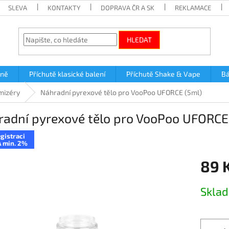
SLEVA
KONTAKTY
DOPRAVA ČR A SK
REKLAMACE
HLEDAT
lně
Příchutě klasické balení
Příchutě Shake & Vape
Bá
mizéry
Náhradní pyrexové tělo pro VooPoo UFORCE (5ml)
adní pyrexové tělo pro VooPoo UFORCE
gistraci
 min. 2%
89 
Měrná
Skla
cena: