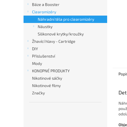
n
Báze a Booster
e
Clearomizéry
l
Náhradní těla pro clearomizéry
Náustky
Silikonové krytky/kroužky
Žhavící hlavy - Cartridge
DIY
Příslušenství
Mody
KONOPNÉ PRODUKTY
Popi
Nikotinové sáčky
Nikotinové filmy
Det
Značky
Náhr
použ
odol
Obj