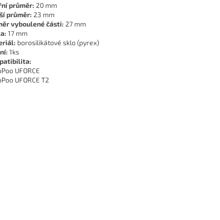
řní průměr:
20 mm
ší průměr:
23 mm
ěr vyboulené části:
27 mm
a:
17 mm
riál:
borosilikátové sklo (pyrex)
ní:
1ks
atibilita:
oPoo UFORCE
oPoo UFORCE T2