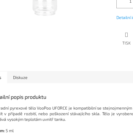
Detailní
TISK
s
Diskuze
ailní popis produktu
adní pyrexové tělo VooPoo UFORCE je kompatibilní se stejnojmenným c
ít v případě rozbití, nebo poškození stávajícího skla. Tělo je vyroben
ává vysokým teplotám uvnitř tanku.
em:
5 ml