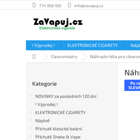
Přejít
774 958 180
info@zavapuj.cz
na
obsah
! Výprodej !
ELEKTRONICKÉ CIGARETY
Náp
Domů
Clearomizéry
Náhradní těla pro clearo
P
Náhr
o
Přeskočit
s
Kategorie
Po re
kategorie
t
SLEVA
r
NOVINKY za posledních 120 dní
a
! Výprodej !
n
ELEKTRONICKÉ CIGARETY
n
í
Náplně
p
Příchutě klasické balení
a
Příchutě Shake & Vape