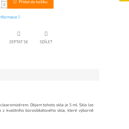
Přidat do košíku
 informace
ZEPTAT SE
SDÍLET
learomizérem. Objem tohoto skla je 5 ml. Sklo lze
o z kvalitního borosilikátového skla, které výborně