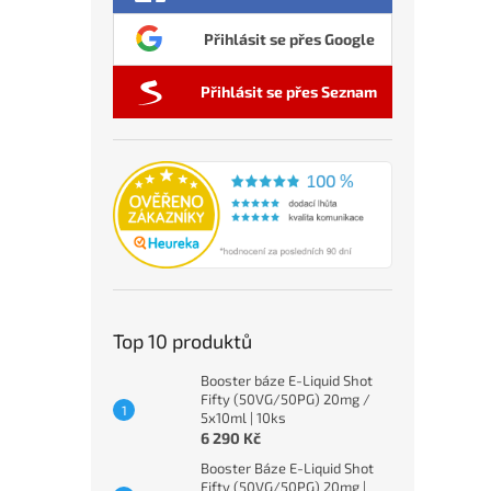
Přihlásit se přes Google
Přihlásit se přes Seznam
Top 10 produktů
Booster báze E-Liquid Shot
Fifty (50VG/50PG) 20mg /
5x10ml | 10ks
6 290 Kč
Booster Báze E-Liquid Shot
Fifty (50VG/50PG) 20mg |