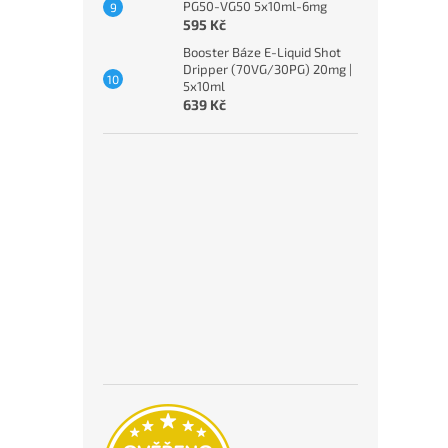
PG50-VG50 5x10ml-6mg
595 Kč
Booster Báze E-Liquid Shot
Dripper (70VG/30PG) 20mg |
5x10ml
639 Kč