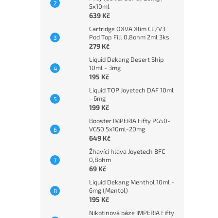
5x10ml
639 Kč
Cartridge OXVA Xlim CL/V3
Pod Top Fill 0,8ohm 2ml 3ks
279 Kč
Liquid Dekang Desert Ship
10ml - 3mg
195 Kč
Liquid TOP Joyetech DAF 10ml
- 6mg
199 Kč
Booster IMPERIA Fifty PG50-
VG50 5x10ml-20mg
649 Kč
Žhavící hlava Joyetech BFC
0,8ohm
69 Kč
Liquid Dekang Menthol 10ml -
6mg (Mentol)
195 Kč
Nikotinová báze IMPERIA Fifty