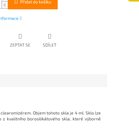
Přidat do košíku
 informace
ZEPTAT SE
SDÍLET
 clearomizérem. Objem tohoto skla je 4 ml. Sklo lze
o z kvalitního borosilikátového skla, které výborně