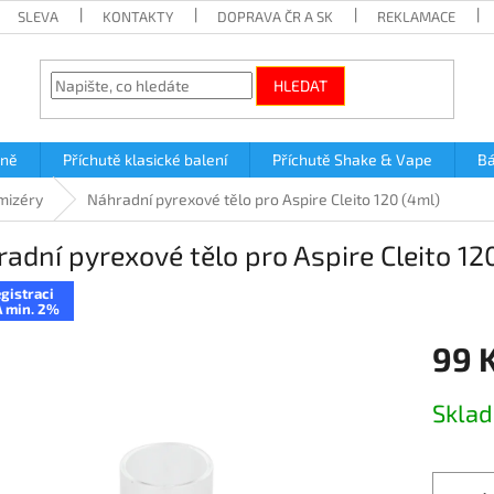
SLEVA
KONTAKTY
DOPRAVA ČR A SK
REKLAMACE
HLEDAT
lně
Příchutě klasické balení
Příchutě Shake & Vape
Bá
mizéry
Náhradní pyrexové tělo pro Aspire Cleito 120 (4ml)
adní pyrexové tělo pro Aspire Cleito 12
gistraci
 min. 2%
99 
Měrná
Skla
cena: