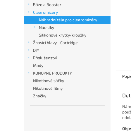
n
Báze a Booster
e
Clearomizéry
l
Náhradní těla pro clearomizéry
Náustky
Silikonové krytky/kroužky
Žhavící hlavy - Cartridge
DIY
Příslušenství
Mody
KONOPNÉ PRODUKTY
Popi
Nikotinové sáčky
Nikotinové filmy
Det
Značky
Náhr
použ
odol
Obj