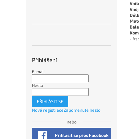
Vnit
Vněj
Délk
Mate
Bale
Komp
-
Asp
Přihlášení
E-mail
Heslo
PŘIHLÁSIT SE
Nová registrace
Zapomenuté heslo
nebo
Přihlásit se přes Facebook