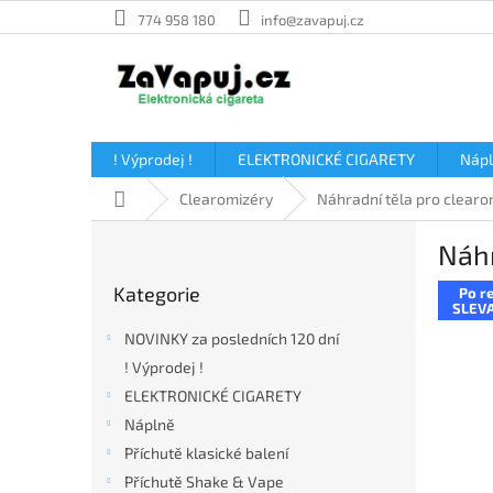
Přejít
774 958 180
info@zavapuj.cz
na
obsah
! Výprodej !
ELEKTRONICKÉ CIGARETY
Náp
Domů
Clearomizéry
Náhradní těla pro clearo
P
Náhr
o
Přeskočit
s
Kategorie
Po re
kategorie
t
SLEVA
r
NOVINKY za posledních 120 dní
a
! Výprodej !
n
ELEKTRONICKÉ CIGARETY
n
í
Náplně
p
Příchutě klasické balení
a
Příchutě Shake & Vape