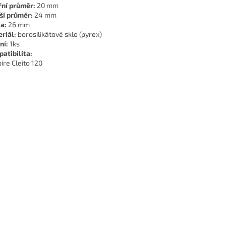
řní průměr:
20 mm
ší průměr:
24 mm
a:
26 mm
riál:
borosilikátové sklo (pyrex)
ní:
1ks
atibilita:
ire Cleito 120