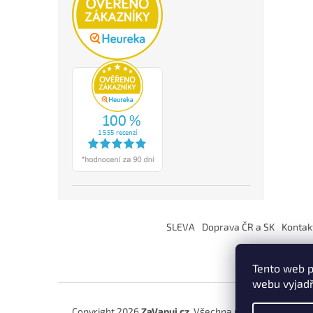
Z
á
SLEVA
Doprava ČR a SK
Kontak
p
a
t
Tento web p
í
webu vyjadř
Copyright 2026
ZaVapuj.cz
. Všechna práva vyhrazena.