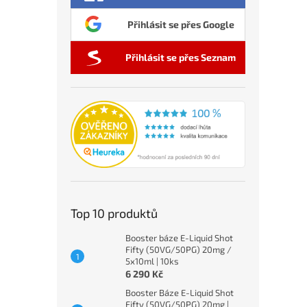
Přihlásit se přes Google
Přihlásit se přes Seznam
Top 10 produktů
Booster báze E-Liquid Shot
Fifty (50VG/50PG) 20mg /
5x10ml | 10ks
6 290 Kč
Booster Báze E-Liquid Shot
Fifty (50VG/50PG) 20mg |