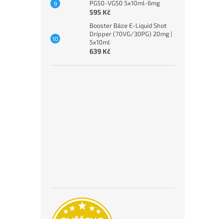
PG50-VG50 5x10ml-6mg
595 Kč
Booster Báze E-Liquid Shot
Dripper (70VG/30PG) 20mg |
5x10ml
639 Kč