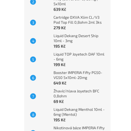
5x10ml
639 Kč
Cartridge OXVA Xlim CL/V3
Pod Top Fill 0,8ohm 2ml 3ks
279 Kč
Liquid Dekang Desert Ship
10ml - 3mg
195 Kč
Liquid TOP Joyetech DAF 10ml
- 6mg
199 Kč
Booster IMPERIA Fifty PG50-
VG50 5x10ml-20mg
649 Kč
Žhavící hlava Joyetech BFC
0,8ohm
69 Kč
Liquid Dekang Menthol 10ml -
6mg (Mentol)
195 Kč
Nikotinová báze IMPERIA Fifty