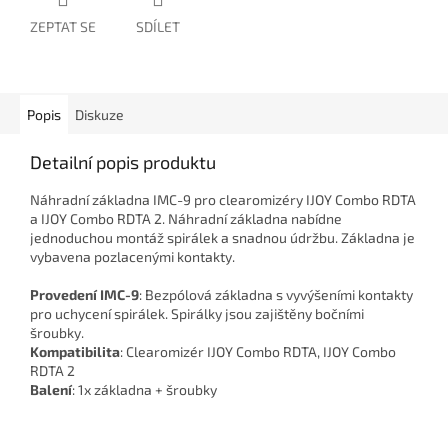
ZEPTAT SE
SDÍLET
Popis
Diskuze
Detailní popis produktu
Náhradní základna IMC-9 pro clearomizéry IJOY Combo RDTA
a IJOY Combo RDTA 2. Náhradní základna nabídne
jednoduchou montáž spirálek a snadnou údržbu. Základna je
vybavena pozlacenými kontakty.
Provedení IMC-9
: Bezpólová základna s vyvýšeními kontakty
pro uchycení spirálek. Spirálky jsou zajištěny bočními
šroubky.
Kompatibilita
: Clearomizér IJOY Combo RDTA, IJOY Combo
RDTA 2
Balení
: 1x základna + šroubky
Z