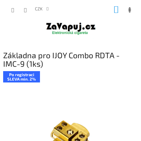
Přejít
NÁKUP
na
CZK
obsah
KOŠÍK
Základna pro IJOY Combo RDTA -
IMC-9 (1ks)
Po registraci
SLEVA min. 2%