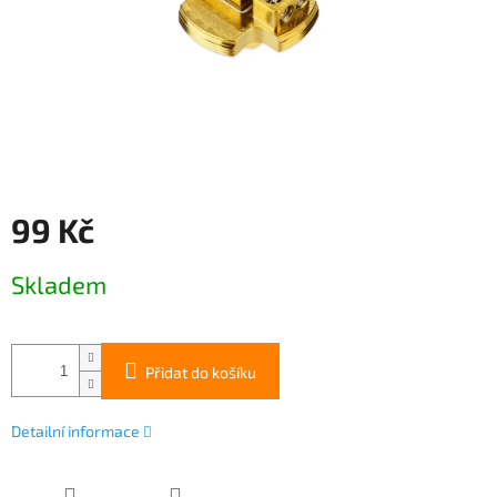
99 Kč
Měrná
Skladem
cena:
Přidat do košíku
Detailní informace