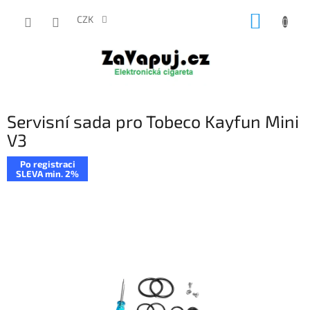
Přejít
NÁKUP
na
CZK
obsah
KOŠÍK
Servisní sada pro Tobeco Kayfun Mini
V3
Po registraci
SLEVA min. 2%