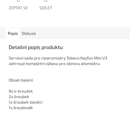
ZEPTAT SE
SDÍLET
Popis
Diskuze
Detailní popis produktu
Servisní sada pro clearomizéry Tobeco Kayfun Mini V3
zahrnuje kompletní výbavu pro obnovu atomizéru.
Obsah balení:
9x o-kroužek
2x šroubek
1x šroubek stavěcí
1x šroubovák
Z