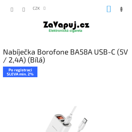
Přejít
NÁKUP
na
CZK
obsah
KOŠÍK
Nabíječka Borofone BA58A USB-C (5V
/ 2,4A) (Bílá)
Po registraci
SLEVA min. 2%