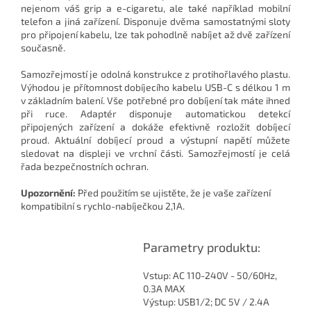
nejenom váš grip a e-cigaretu, ale také například mobilní
telefon a jiná zařízení. Disponuje dvěma samostatnými sloty
pro připojení kabelu, lze tak pohodlně nabíjet až dvě zařízení
současně.
Samozřejmostí je odolná konstrukce z protihořlavého plastu.
Výhodou je přítomnost dobíjecího kabelu USB-C s délkou 1 m
v základním balení. Vše potřebné pro dobíjení tak máte ihned
při ruce. Adaptér disponuje automatickou detekcí
připojených zařízení a dokáže efektivně rozložit dobíjecí
proud. Aktuální dobíjecí proud a výstupní napětí můžete
sledovat na displeji ve vrchní části. Samozřejmostí je celá
řada bezpečnostních ochran.
Upozornění:
Před použitím se ujistěte, že je vaše zařízení
kompatibilní s rychlo-nabíječkou 2,1A.
Parametry produktu:
Vstup: AC 110-240V - 50/60Hz,
0.3A MAX
Výstup: USB1/2; DC 5V / 2.4A