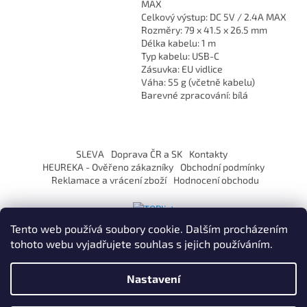
MAX
Celkový výstup: DC 5V / 2.4A MAX
Rozměry: 79 x 41.5 x 26.5 mm
Délka kabelu: 1 m
Typ kabelu: USB-C
Zásuvka: EU vidlice
Váha: 55 g (včetně kabelu)
Barevné zpracování: bílá
Z
á
SLEVA
Doprava ČR a SK
Kontakty
p
HEUREKA - Ověřeno zákazníky
Obchodní podmínky
a
Reklamace a vrácení zboží
Hodnocení obchodu
t
í
Tento web používá soubory cookie. Dalším procházením
tohoto webu vyjadřujete souhlas s jejich používáním.
Vytvořil Shoptet
Nastavení