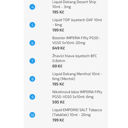
Liquid Dekang Desert Ship
10ml - 3mg
195 Kč
Liquid TOP Joyetech DAF 10ml
- 6mg
199 Kč
Booster IMPERIA Fifty PG50-
VG50 5x10ml-20mg
649 Kč
Žhavící hlava Joyetech BFC
0,8ohm
69 Kč
Liquid Dekang Menthol 10ml -
6mg (Mentol)
195 Kč
Nikotinová báze IMPERIA Fifty
PG50-VG50 5x10ml-6mg
595 Kč
Liquid EMPORIO SALT Tobacco
(Tabáček) 10ml - 20mg
199 Kč