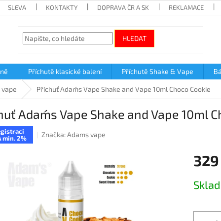
SLEVA
KONTAKTY
DOPRAVA ČR A SK
REKLAMACE
HLEDAT
lně
Příchutě klasické balení
Příchutě Shake & Vape
Bá
 vape
Příchuť Adam´s Vape Shake and Vape 10ml Choco Cookie
huť Adam´s Vape Shake and Vape 10ml C
gistraci
Značka:
Adams vape
 min. 2%
329
Měrná
Skla
cena: