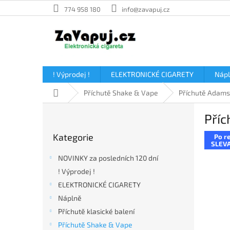
Přejít
774 958 180
info@zavapuj.cz
na
obsah
! Výprodej !
ELEKTRONICKÉ CIGARETY
Náp
Domů
Příchutě Shake & Vape
Příchutě Adams
P
Příc
o
Přeskočit
s
Kategorie
Po re
kategorie
t
SLEVA
r
NOVINKY za posledních 120 dní
a
! Výprodej !
n
ELEKTRONICKÉ CIGARETY
n
í
Náplně
p
Příchutě klasické balení
a
Příchutě Shake & Vape