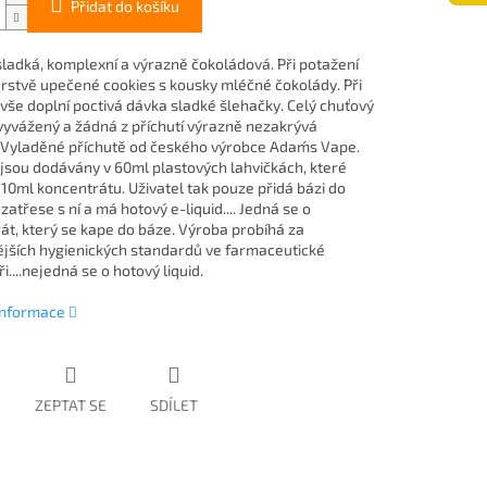
Přidat do košíku
sladká, komplexní a výrazně čokoládová. Při potažení
čerstvě upečené cookies s kousky mléčné čokolády. Při
vše doplní poctivá dávka sladké šlehačky. Celý chuťový
e vyvážený a žádná z příchutí výrazně nezakrývá
.. Vyladěné příchutě od českého výrobce Adam´s Vape.
 jsou dodávány v 60ml plastových lahvičkách, které
 10ml koncentrátu. Uživatel tak pouze přidá bázi do
 zatřese s ní a má hotový e-liquid.... Jedná se o
át, který se kape do báze. Výroba probíhá za
ějších hygienických standardů ve farmaceutické
i....nejedná se o hotový liquid.
 informace
ZEPTAT SE
SDÍLET