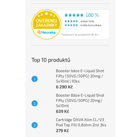
Top 10 produktů
Booster báze E-Liquid Shot
Fifty (50VG/50PG) 20mg /
5x10ml | 10ks
6 290 Kč
Booster Báze E-Liquid Shot
Fifty (50VG/50PG) 20mg |
5x10ml
639 Kč
Cartridge OXVA Xlim CL/V3
Pod Top Fill 0,8ohm 2ml 3ks
279 Kč