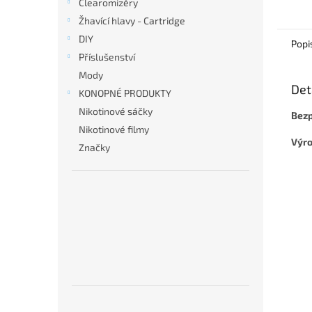
Clearomizéry
Žhavící hlavy - Cartridge
DIY
Popi
Příslušenství
Mody
Det
KONOPNÉ PRODUKTY
Nikotinové sáčky
Bezp
Nikotinové filmy
Výro
Značky