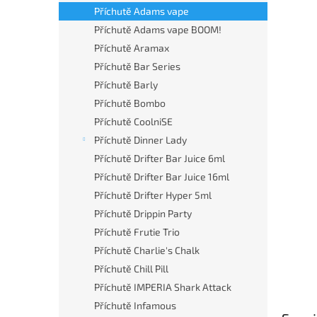
n
Příchutě Adams vape
e
Příchutě Adams vape BOOM!
l
Příchutě Aramax
Příchutě Bar Series
Příchutě Barly
Příchutě Bombo
Příchutě CoolniSE
Příchutě Dinner Lady
Příchutě Drifter Bar Juice 6ml
Příchutě Drifter Bar Juice 16ml
Příchutě Drifter Hyper 5ml
Příchutě Drippin Party
Příchutě Frutie Trio
Příchutě Charlie's Chalk
Příchutě Chill Pill
Příchutě IMPERIA Shark Attack
Příchutě Infamous