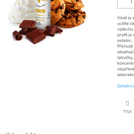
Vůně je 
ucítíte 
výdechu 
profil j
ostatní.
Příchutě
obsahují
lahvičky,
koncentr
nejpřísn
laboratoř
Detailní
TISK