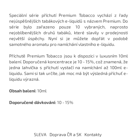
Speciální série příchutí Premium Tobacco vychází z řady
nejúspěšnějších tabákových e-liquidů s názvem Premium. Do
série bylo zařazeno pouze 10 vybraných, naprosto
nejoblíbenějších druhů tabáků, které slavily v prodejnosti
největší úspěchy. Nyní si je můžete dopřát v podobě
samotného aromatu pro namíchání vlastního e-liquidu.
Příchutě Premium Tobacco jsou k dispozici v luxusním 10ml
balení. Doporučená koncentrace je 10 - 15%, což znamená, že
jedna lahvička s příchutí vystačí na namíchání až 100ml e-
liquidu. Sami si tak určíte, jak moc má být výsledná příchuť e-
liquidu výrazná.
Obsah balení:
10ml
Doporučené dávkování:
10 - 15%
Z
á
SLEVA
Doprava ČR a SK
Kontakty