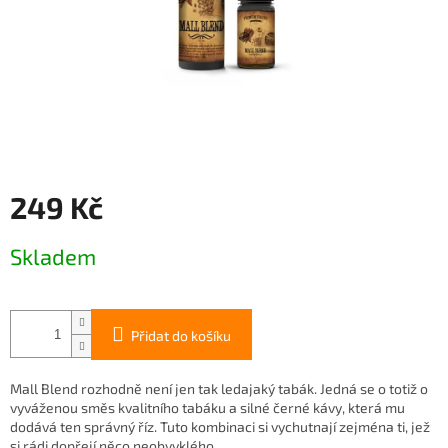
249 Kč
Měrná
Skladem
cena:
Přidat do košíku
Mall Blend rozhodně není jen tak ledajaký tabák. Jedná se o totiž o
vyváženou směs kvalitního tabáku a silné černé kávy, která mu
dodává ten správný říz. Tuto kombinaci si vychutnají zejména ti, jež
si rádi dopřejí něco neobvyklého.