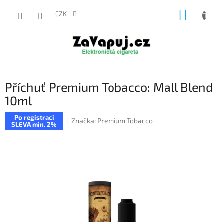
Přejít
NÁKUP
na
CZK
obsah
KOŠÍK
Příchuť Premium Tobacco: Mall Blend
10ml
Po registraci
Značka:
Premium Tobacco
SLEVA min. 2%