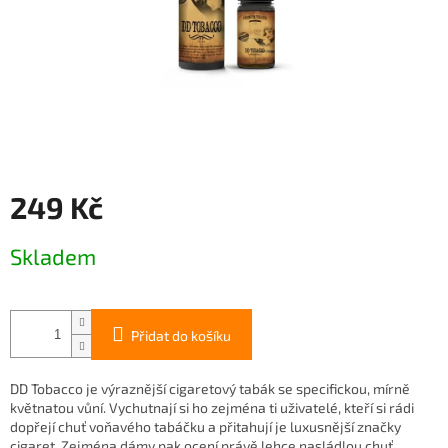
249 Kč
Měrná
Skladem
cena:
Přidat do košíku
DD Tobacco je výraznější cigaretový tabák se specifickou, mírně
květnatou vůní. Vychutnají si ho zejména ti uživatelé, kteří si rádi
dopřejí chuť voňavého tabáčku a přitahují je luxusnější značky
cigaret. Zejména dámy pak ocení právě lehce nasládlou chuť.