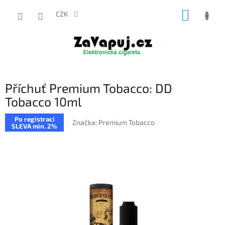
Přejít
NÁKUP
na
CZK
obsah
KOŠÍK
Příchuť Premium Tobacco: DD
Tobacco 10ml
Po registraci
Značka:
Premium Tobacco
SLEVA min. 2%