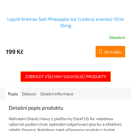
Liquid Aramax Salt Pineapple Ice (Ledový ananas) 10ml
10mg
Skladem
199 Kč
Do košíku
ZOBRAZIT VŠECHNY SOUVISEJÍCÍ PRODUKTY
Popis
Diskuze
Ostatní informace
Detailní popis produktu
Náhradní žhavící hlavy z platformy Eleaf GS Air nabídnou
výborné podání chuti, optimální odpařovací plochu a efektivní
náběh žhavení. Nabídnou také příjemnou produkci chutné