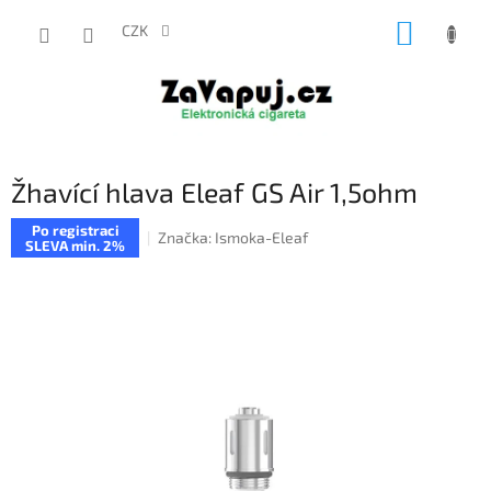
Přejít
NÁKUP
na
CZK
obsah
KOŠÍK
Žhavící hlava Eleaf GS Air 1,5ohm
Po registraci
Značka:
Ismoka-Eleaf
SLEVA min. 2%