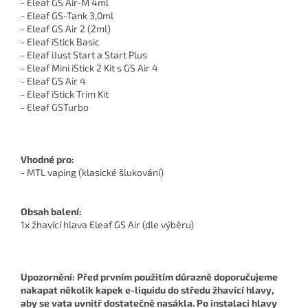
- Eleaf GS Air-M 4ml
- Eleaf GS-Tank 3,0ml
- Eleaf GS Air 2 (2ml)
- Eleaf iStick Basic
- Eleaf iJust Start a Start Plus
- Eleaf Mini iStick 2 Kit s GS Air 4
- Eleaf GS Air 4
- Eleaf iStick Trim Kit
- Eleaf GSTurbo
Vhodné pro:
- MTL vaping (klasické šlukování)
Obsah balení:
1x žhavící hlava Eleaf GS Air (dle výběru)
Upozornění: Před prvním použitím důrazně doporučujeme
nakapat několik kapek e-liquidu do středu žhavící hlavy,
aby se vata uvnitř dostatečně nasákla. Po instalaci hlavy