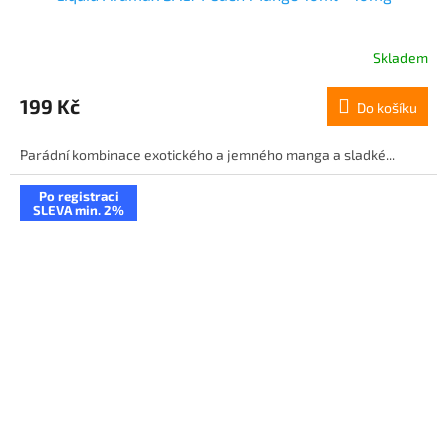
Skladem
199 Kč
Do košíku
Parádní kombinace exotického a jemného manga a sladké...
Po registraci
SLEVA min. 2%