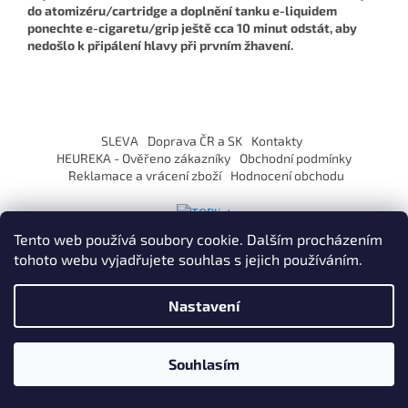
do atomizéru/cartridge a doplnění tanku e-liquidem
ponechte e-cigaretu/grip ještě cca 10 minut odstát, aby
nedošlo k připálení hlavy při prvním žhavení.
Z
á
SLEVA
Doprava ČR a SK
Kontakty
p
HEUREKA - Ověřeno zákazníky
Obchodní podmínky
a
Reklamace a vrácení zboží
Hodnocení obchodu
t
í
Tento web používá soubory cookie. Dalším procházením
tohoto webu vyjadřujete souhlas s jejich používáním.
Vytvořil Shoptet
Nastavení
Copyright 2026
ZaVapuj.cz
. Všechna práva vyhrazena.
Souhlasím
Po registraci SLEVA až 10% !
Používáme
ověření věku Adulto