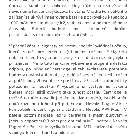
úprava z kombinace zinkové slitiny, kůže a nerezové oceli
navíc nemá tendenci vykluzovat z dlaně. V jádru kompaktního
zařízení se ukrývá integrovaná baterie s obrovskou kapacitou
1000 mAh pro dlouhou výdrž, stabilní chod a bezproblémové
žhavení. Baterii budete moci pohodlně dobíjet
prostřednictvím moderního rozhraní USB-C.
V přední části e-cigarety se potom nachází ovládací tlačítko,
které slouží pro změnu výstupního režimu. E-cigareta
nabídne hned tři výstupní režimy, které dodají rozdílný výkon
při žhavení. Mimo tuto funkci je vybavena inteligentní detekcí
odporu, po připojení cartridge si tak e-cigareta potřebné
hodnoty nastaví automaticky, poté už postačí jen zvolit režim
a potáhnout, žhavení se spustí rovněž zcela automaticky
potažením z náustku. K výslednému výstupnímu výkonu
budete moci ještě ovlivnit také tuhost potahu. Cartridge je
možné na tělo nasadit jedním ze dvou směrů, každý směr
dodá rozdílnou tuhost při potahování. Nevoks Pagee Air je
kompatibilní s cartridgemi z platformy Nevoks APX Mesh. V
balení potom najdete jednu cartridge s mesh pletivem v
jádru a odporem 0,8 ohm pro optimální MTL požitek. Nevoks
Pagee Air Pod Kit je vynikající vstupní MTL zařízení do světa
vapingu, které si ihned zamilujete.