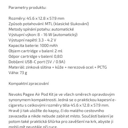
Parametry produktu:
Rozměry: 45.6 x 12.8 x 57.9 mm
Způsob potahování: MTL (klasické šlukování)
Metody spínání potahu: automatické
Výstupní výkon: 8 - 16 W (automatický)
Výstupní napětí: 3.3 - 4.2 V
Kapacita baterie: 1000 mAh
Objem cartridge v balení: 2 ml
Odpor cartridge v balení: 0,8Ω
Dobíjení: USB-C port (5V / 0.9A)
Materiál: zinková slitina + kůže + nerezová ocel + PCTG
Váha: 73 g
Kompaktní zpracování
Nevoks Pagee Air Pod Kit je ve všech směrech opravdovým
synonymem kompaktnosti. Jedná se o praktickou kapesní e-
cigaretu s celkovými rozměry těla 45.6 x 12.8 x 57.9 mm.
Hravě ji tak uložíte do kapsy, či do malého cestovního
zavazadla a nikde nebude zabírat místo. Součástí balení je
potom také praktická šňůrka pro zavěšení na krk, abyste ji
mohli mít neustále při ruce.