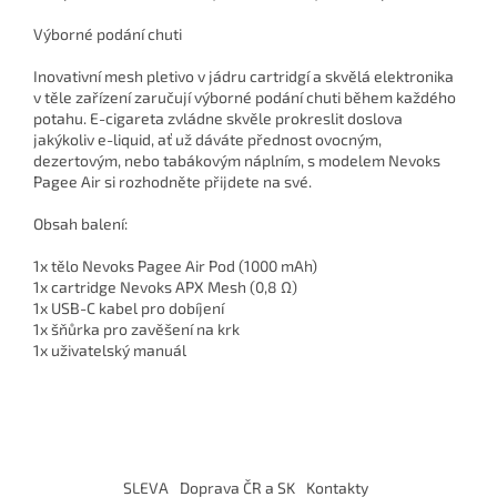
Výborné podání chuti
Inovativní mesh pletivo v jádru cartridgí a skvělá elektronika
v těle zařízení zaručují výborné podání chuti během každého
potahu. E-cigareta zvládne skvěle prokreslit doslova
jakýkoliv e-liquid, ať už dáváte přednost ovocným,
dezertovým, nebo tabákovým náplním, s modelem Nevoks
Pagee Air si rozhodněte přijdete na své.
Obsah balení:
1x tělo Nevoks Pagee Air Pod (1000 mAh)
1x cartridge Nevoks APX Mesh (0,8 Ω)
1x USB-C kabel pro dobíjení
1x šňůrka pro zavěšení na krk
1x uživatelský manuál
Z
á
SLEVA
Doprava ČR a SK
Kontakty