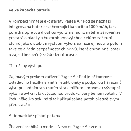
Velká kapacita baterie
V kompaktním těle e-cigarety Pagee Air Pod se nachází
integrovaná baterie s ohromující kapacitou 1000 mAh, ta si
poradí s opravdu dlouhou výdrží na jedno nabití a zároveň se
postará o hladký a bezproblémový chod celého zařízení,
stejně jako o stabilní výstupní výkon. Samozřejmostí je potom
také celá řada bezpečnostních prvků, které chrání vaši baterii
a zajistí bezpečný každodenní provoz.
Tři režimy výstupu
Zajímavým prvkem zařízení Pagee Air Pod je přítomnost
ovládacího tlačítka a vnitřní elektroniky s podporou tří režimů
výstupu. Jedním stisknutím si tak můžete upravovat výstupní
výkon a ovlivnit tak výslednou produkci páry během potahu. V
řádu několika sekund si tak přizpůsobíte potah přesně svým
představám.
Automatické spínání potahu
Žhavení probíhá u modelu Nevoks Pagee Air zcela