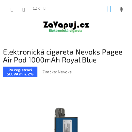
Přejít
NÁKUP
na
CZK
obsah
KOŠÍK
Elektronická cigareta Nevoks Pagee
Air Pod 1000mAh Royal Blue
Po registraci
Značka:
Nevoks
SLEVA min. 2%