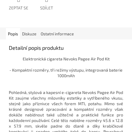
ZEPTAT SE
SDÍLET
Popis
Diskuze
Ostatní informace
Detailní popis produktu
Elektronická cigareta Nevoks Pagee Air Pod Kit
- Kompaktní rozměry, tři režimy výstupu, integrovaná baterie
1000mAh
Pohledná, stylová a kapesní e-cigareta Nevoks Pagee Air Pod
Kit zaujme všechny milovníky estetiky a vytříbeného vkusu,
stejně jako příznivce všech forem MTL potahu. Mimo své
krásné designové zpracování a kompaktní rozměry však
dokáže nabídnout také užitečné a praktické funkce pro
každodenní používání. Celé tělo nabídne rozměry 45.6 x 12.8
x 57.9 mm, skvěle padne do dlaně a díky krabičkové
konstrukci ji snadno umístíte také do kapsy. Povrchová