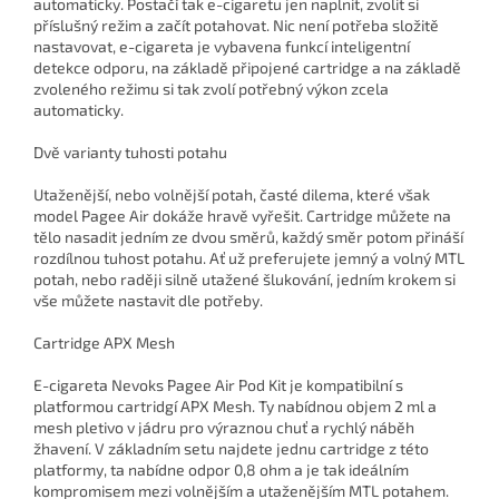
automaticky. Postačí tak e-cigaretu jen naplnit, zvolit si
příslušný režim a začít potahovat. Nic není potřeba složitě
nastavovat, e-cigareta je vybavena funkcí inteligentní
detekce odporu, na základě připojené cartridge a na základě
zvoleného režimu si tak zvolí potřebný výkon zcela
automaticky.
Dvě varianty tuhosti potahu
Utaženější, nebo volnější potah, časté dilema, které však
model Pagee Air dokáže hravě vyřešit. Cartridge můžete na
tělo nasadit jedním ze dvou směrů, každý směr potom přináší
rozdílnou tuhost potahu. Ať už preferujete jemný a volný MTL
potah, nebo raději silně utažené šlukování, jedním krokem si
vše můžete nastavit dle potřeby.
Cartridge APX Mesh
E-cigareta Nevoks Pagee Air Pod Kit je kompatibilní s
platformou cartridgí APX Mesh. Ty nabídnou objem 2 ml a
mesh pletivo v jádru pro výraznou chuť a rychlý náběh
žhavení. V základním setu najdete jednu cartridge z této
platformy, ta nabídne odpor 0,8 ohm a je tak ideálním
kompromisem mezi volnějším a utaženějším MTL potahem.