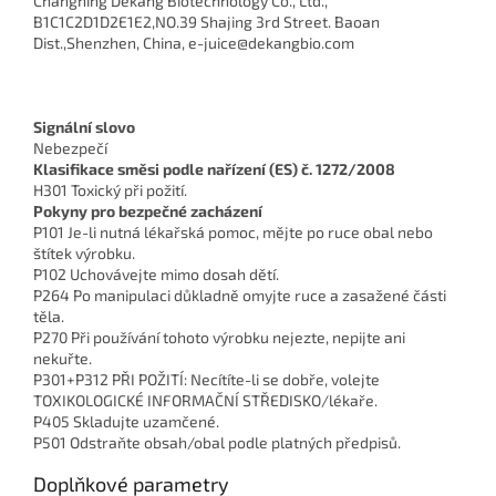
Changning Dekang Biotechnology Co., Ltd.,
B1C1C2D1D2E1E2,NO.39 Shajing 3rd Street. Baoan
Dist.,Shenzhen, China, e-juice@dekangbio.com
Signální slovo
Nebezpečí
Klasifikace směsi podle nařízení (ES) č. 1272/2008
H301 Toxický při požití.
Pokyny pro bezpečné zacházení
P101 Je-li nutná lékařská pomoc, mějte po ruce obal nebo
štítek výrobku.
P102 Uchovávejte mimo dosah dětí.
P264 Po manipulaci důkladně omyjte ruce a zasažené části
těla.
P270 Při používání tohoto výrobku nejezte, nepijte ani
nekuřte.
P301+P312 PŘI POŽITÍ: Necítíte-li se dobře, volejte
TOXIKOLOGICKÉ INFORMAČNÍ STŘEDISKO/lékaře.
P405 Skladujte uzamčené.
P501 Odstraňte obsah/obal podle platných předpisů.
Doplňkové parametry