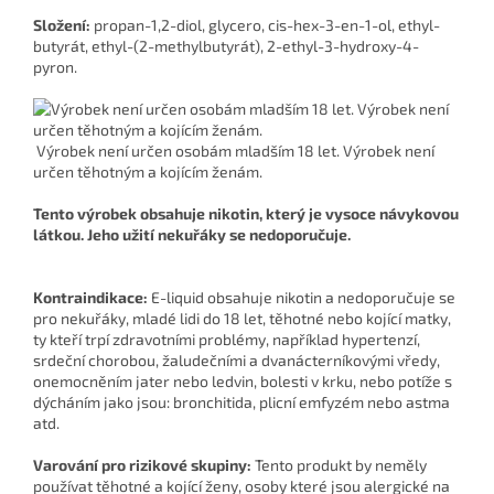
Složení:
propan-1,2-diol, glycero, cis-hex-3-en-1-ol, ethyl-
butyrát, ethyl-(2-methylbutyrát), 2-ethyl-3-hydroxy-4-
pyron.
Výrobek není určen osobám mladším 18 let. Výrobek není
určen těhotným a kojícím ženám.
Tento výrobek obsahuje nikotin, který je vysoce návykovou
látkou. Jeho užití nekuřáky se nedoporučuje.
Kontraindikace:
E-liquid obsahuje nikotin a nedoporučuje se
pro nekuřáky, mladé lidi do 18 let, těhotné nebo kojící matky,
ty kteří trpí zdravotními problémy, například hypertenzí,
srdeční chorobou, žaludečními a dvanácterníkovými vředy,
onemocněním jater nebo ledvin, bolesti v krku, nebo potíže s
dýcháním jako jsou: bronchitida, plicní emfyzém nebo astma
atd.
Varování pro rizikové skupiny:
Tento produkt by neměly
používat těhotné a kojící ženy, osoby které jsou alergické na