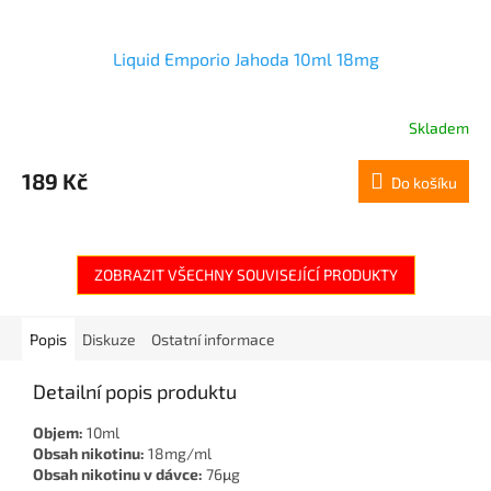
Liquid Emporio Jahoda 10ml 18mg
Skladem
189 Kč
Do košíku
ZOBRAZIT VŠECHNY SOUVISEJÍCÍ PRODUKTY
Popis
Diskuze
Ostatní informace
Detailní popis produktu
Objem:
10ml
Obsah nikotinu:
18mg/ml
Obsah nikotinu v dávce:
76μg