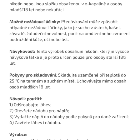
nikotin nebo jinou složku obsaženou v e-kapalině a osoby
mladší 18 let nebo nekuřáci.
Možné nežádoucí účinky:
Předávkování může způsobit
případné nežádoucí účinky, jako je sucho v ústech, kašel,
závratě, žaludeční nevolnost, pocit na omdlení nebo zvracení,
podráždění kůže, očí nebo úst.
Návykovost:
Tento výrobek obsahuje nikotin, který je vysoce
návyková látka a je proto určen pouze pro osoby starší 18ti
let.
Pokyny pro skladování:
Skladujte uzamčené při teplotě do
25 °C na temném a suchém místě. Uchovávejte mimo dosah
osob mladších 18 let.
Návod k použití:
1) Odšroubujte láhev;
2) Otevřete nádobu pro náplň;
3) Vytlačte náplň do nádoby podle pokynů pro dané zařízení;
4) Zavřete láhev i nádobu.
Výrobce: