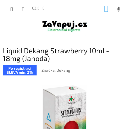
Přejít
NÁKUP
na
CZK
obsah
KOŠÍK
Liquid Dekang Strawberry 10ml -
18mg (Jahoda)
Po registraci
Značka:
Dekang
SLEVA min. 2%