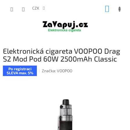
Přejít
NÁKUP
na
CZK
obsah
KOŠÍK
Elektronická cigareta VOOPOO Drag
S2 Mod Pod 60W 2500mAh Classic
Po registraci
Značka:
VOOPOO
SLEVA max. 5%