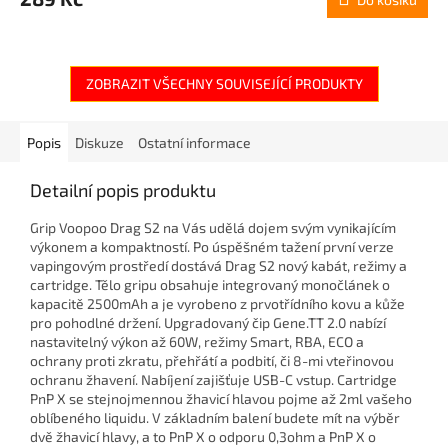
ZOBRAZIT VŠECHNY SOUVISEJÍCÍ PRODUKTY
Popis
Diskuze
Ostatní informace
Detailní popis produktu
Grip Voopoo Drag S2 na Vás udělá dojem svým vynikajícím
výkonem a kompaktností. Po úspěšném tažení první verze
vapingovým prostředí dostává Drag S2 nový kabát, režimy a
cartridge. Tělo gripu obsahuje integrovaný monočlánek o
kapacitě 2500mAh a je vyrobeno z prvotřídního kovu a kůže
pro pohodlné držení. Upgradovaný čip Gene.TT 2.0 nabízí
nastavitelný výkon až 60W, režimy Smart, RBA, ECO a
ochrany proti zkratu, přehřátí a podbití, či 8-mi vteřinovou
ochranu žhavení. Nabíjení zajišťuje USB-C vstup. Cartridge
PnP X se stejnojmennou žhavicí hlavou pojme až 2ml vašeho
oblíbeného liquidu. V základním balení budete mít na výběr
dvě žhavicí hlavy, a to PnP X o odporu 0,3ohm a PnP X o