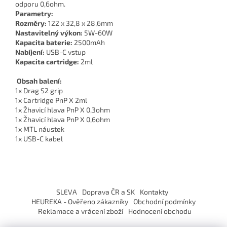
odporu 0,6ohm.
Parametry:
Rozměry:
122 x 32,8 x 28,6mm
Nastavitelný výkon:
5W-60W
Kapacita baterie:
2500mAh
Nabíjení:
USB-C vstup
Kapacita cartridge:
2ml
Obsah balení:
1x Drag S2 grip
1x Cartridge PnP X 2ml
1x Žhavicí hlava PnP X 0,3ohm
1x Žhavicí hlava PnP X 0,6ohm
1x MTL náustek
1x USB-C kabel
Z
á
SLEVA
Doprava ČR a SK
Kontakty
p
HEUREKA - Ověřeno zákazníky
Obchodní podmínky
a
Reklamace a vrácení zboží
Hodnocení obchodu
t