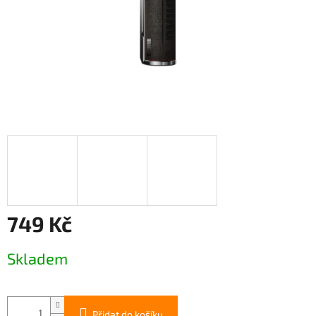
749 Kč
Měrná
Skladem
cena:
Přidat do košíku