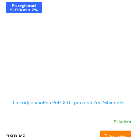
Po registraci
SLEVA min. 2%
Cartridge VooPoo PnP-X DL prázdná 2ml Silver 2ks
Skladem
289 Kč
Do košíku