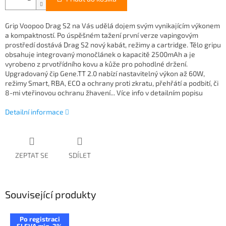
Grip Voopoo Drag S2 na Vás udělá dojem svým vynikajícím výkonem
a kompaktností. Po úspěšném tažení první verze vapingovým
prostředí dostává Drag S2 nový kabát, režimy a cartridge. Tělo gripu
obsahuje integrovaný monočlánek o kapacitě 2500mAh a je
vyrobeno z prvotřídního kovu a kůže pro pohodlné držení.
Upgradovaný čip Gene.TT 2.0 nabízí nastavitelný výkon až 60W,
režimy Smart, RBA, ECO a ochrany proti zkratu, přehřátí a podbití, či
8-mi vteřinovou ochranu žhavení... Více info v detailním popisu
Detailní informace
ZEPTAT SE
SDÍLET
Související produkty
Po registraci