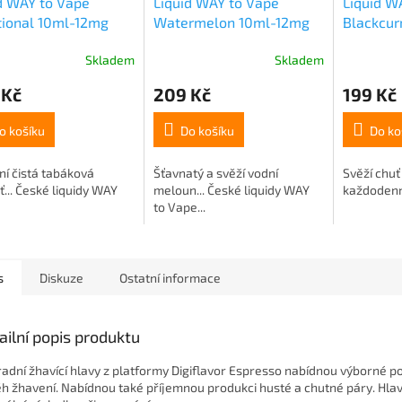
d WAY to Vape
Liquid WAY to Vape
Liquid W
tional 10ml-12mg
Watermelon 10ml-12mg
Blackcur
Skladem
Skladem
 Kč
209 Kč
199 Kč
o košíku
Do košíku
Do ko
ní čistá tabáková
Šťavnatý a svěží vodní
Svěží chuť
ť... České liquidy WAY
meloun... České liquidy WAY
každodenní 
to Vape...
s
Diskuze
Ostatní informace
ailní popis produktu
adní žhavící hlavy z platformy Digiflavor Espresso nabídnou výborné pod
h žhavení. Nabídnou také příjemnou produkci husté a chutné páry. Hlav