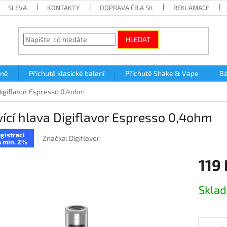
SLEVA
KONTAKTY
DOPRAVA ČR A SK
REKLAMACE
HLEDAT
lně
Příchutě klasické balení
Příchutě Shake & Vape
Bá
Digiflavor Espresso 0,4ohm
ící hlava Digiflavor Espresso 0,4ohm
gistraci
Značka:
Digiflavor
 min. 2%
119 
Měrná
Skla
cena: