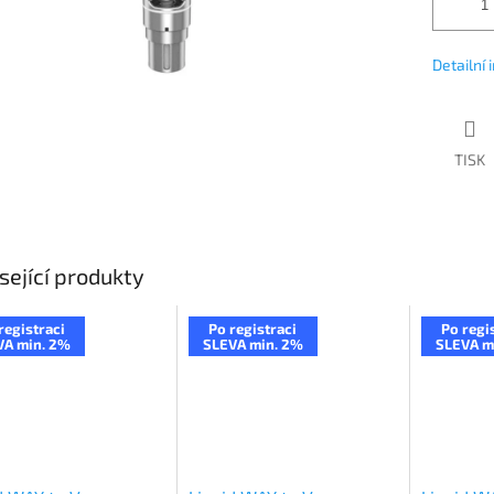
Detailní
TISK
sející produkty
registraci
Po registraci
Po regi
VA min. 2%
SLEVA min. 2%
SLEVA m