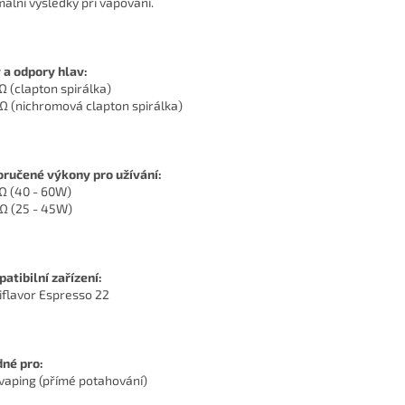
mální výsledky při vapování.
 a odpory hlav:
2Ω (clapton spirálka)
4Ω (nichromová clapton spirálka)
ručené výkony pro užívání:
2Ω (40 - 60W)
4Ω (25 - 45W)
atibilní zařízení:
giflavor Espresso 22
né pro:
 vaping (přímé potahování)