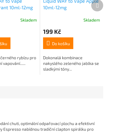
AY to Vape
Liquid WAY to Vape Apple
Další
rant 10ml-12mg
10ml-12mg
produkt
Skladem
Skladem
199 Kč
šíku
Do košíku
 černého rybízu pro
Dokonalá kombinace
vapování......
nakyslého zeleného jablka se
sladkými tóny...
ání chuti, optimální odpařovací plochu a efektivní
y Espresso nabídnou tradiční clapton spirálku pro