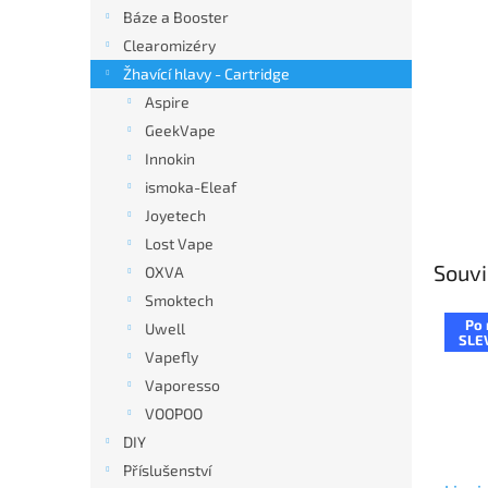
n
Báze a Booster
e
Clearomizéry
l
Žhavící hlavy - Cartridge
Aspire
GeekVape
Innokin
ismoka-Eleaf
Joyetech
Lost Vape
Souvi
OXVA
Smoktech
Po 
Uwell
SLE
Vapefly
Vaporesso
VOOPOO
DIY
Příslušenství