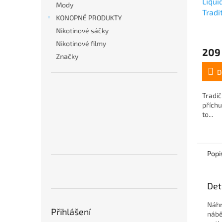
Liqui
Mody
Tradi
KONOPNÉ PRODUKTY
Nikotinové sáčky
Nikotinové filmy
209
Značky
D
Tradič
příchu
to...
Popi
Det
Náhr
Přihlášení
nábě