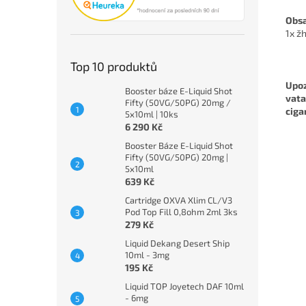
Obsa
1x ž
Top 10 produktů
Upoz
Booster báze E-Liquid Shot
vata
Fifty (50VG/50PG) 20mg /
ciga
5x10ml | 10ks
6 290 Kč
Booster Báze E-Liquid Shot
Fifty (50VG/50PG) 20mg |
5x10ml
639 Kč
Cartridge OXVA Xlim CL/V3
Pod Top Fill 0,8ohm 2ml 3ks
279 Kč
Liquid Dekang Desert Ship
10ml - 3mg
195 Kč
Liquid TOP Joyetech DAF 10ml
- 6mg