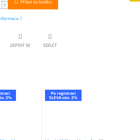
Přidat do košíku
 informace
ZEPTAT SE
SDÍLET
straci
Po registraci
in. 2%
SLEVA min. 2%