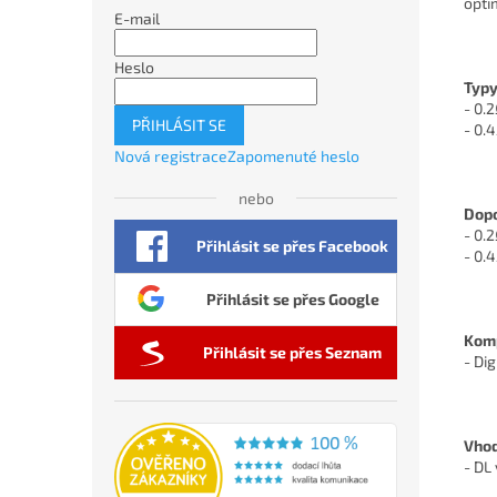
opti
E-mail
Heslo
Typy
- 0.
PŘIHLÁSIT SE
- 0.
Nová registrace
Zapomenuté heslo
nebo
Dopo
- 0.
Přihlásit se přes Facebook
- 0.
Přihlásit se přes Google
Komp
Přihlásit se přes Seznam
- Di
Vhod
- DL