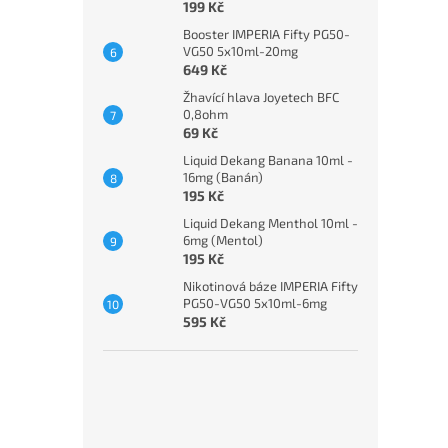
199 Kč
Booster IMPERIA Fifty PG50-
VG50 5x10ml-20mg
649 Kč
Žhavící hlava Joyetech BFC
0,8ohm
69 Kč
Liquid Dekang Banana 10ml -
16mg (Banán)
195 Kč
Liquid Dekang Menthol 10ml -
6mg (Mentol)
195 Kč
Nikotinová báze IMPERIA Fifty
PG50-VG50 5x10ml-6mg
595 Kč