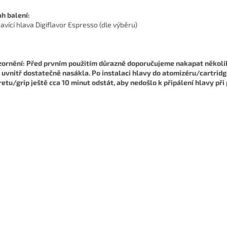
h balení:
havící hlava Digiflavor Espresso (dle výběru)
ornění: Před prvním použitím důrazně doporučujeme nakapat několik 
 uvnitř dostatečně nasákla. Po instalaci hlavy do atomizéru/cartrid
retu/grip ještě cca 10 minut odstát, aby nedošlo k připálení hlavy při