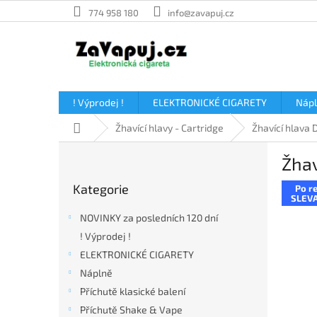
Přejít
774 958 180
info@zavapuj.cz
na
obsah
! Výprodej !
ELEKTRONICKÉ CIGARETY
Náp
Domů
Žhavící hlavy - Cartridge
Žhavící hlava 
P
Žhav
o
Přeskočit
s
Kategorie
Po re
kategorie
t
SLEVA
r
NOVINKY za posledních 120 dní
a
! Výprodej !
n
ELEKTRONICKÉ CIGARETY
n
í
Náplně
p
Příchutě klasické balení
a
Příchutě Shake & Vape