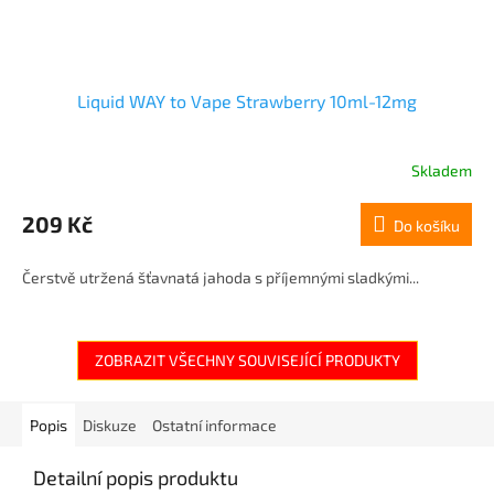
Liquid WAY to Vape Strawberry 10ml-12mg
Skladem
209 Kč
Do košíku
Čerstvě utržená šťavnatá jahoda s příjemnými sladkými...
ZOBRAZIT VŠECHNY SOUVISEJÍCÍ PRODUKTY
Popis
Diskuze
Ostatní informace
Detailní popis produktu