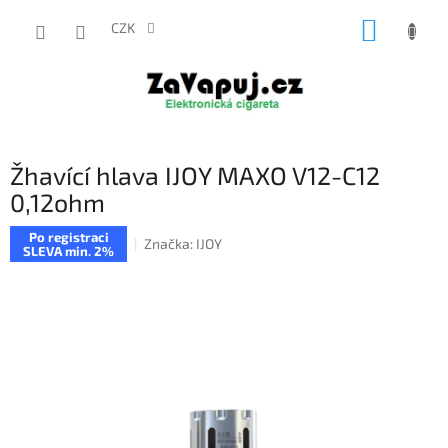
Přejít
NÁKUP
na
CZK
obsah
KOŠÍK
Žhavící hlava IJOY MAXO V12-C12
0,12ohm
Po registraci
Značka:
IJOY
SLEVA min. 2%