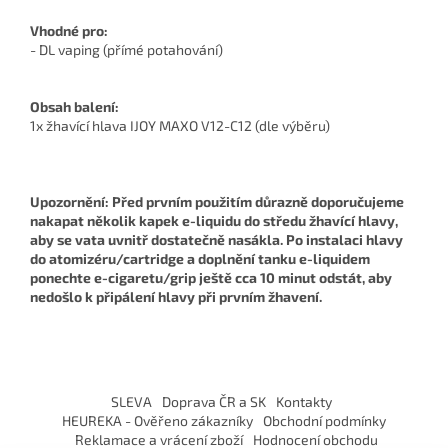
Vhodné pro:
- DL vaping (přímé potahování)
Obsah balení:
1x žhavící hlava IJOY MAXO V12-C12 (dle výběru)
Upozornění: Před prvním použitím důrazně doporučujeme
nakapat několik kapek e-liquidu do středu žhavící hlavy,
aby se vata uvnitř dostatečně nasákla. Po instalaci hlavy
do atomizéru/cartridge a doplnění tanku e-liquidem
ponechte e-cigaretu/grip ještě cca 10 minut odstát, aby
nedošlo k připálení hlavy při prvním žhavení.
Z
á
SLEVA
Doprava ČR a SK
Kontakty
p
HEUREKA - Ověřeno zákazníky
Obchodní podmínky
a
Reklamace a vrácení zboží
Hodnocení obchodu