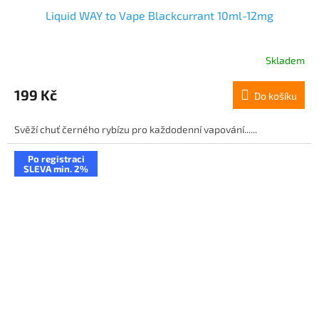
Liquid WAY to Vape Blackcurrant 10ml-12mg
Skladem
199 Kč
Do košíku
Svěží chuť černého rybízu pro každodenní vapování......
Po registraci
SLEVA min. 2%