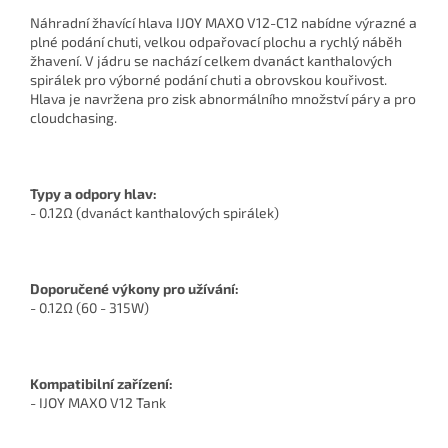
Náhradní žhavící hlava IJOY MAXO V12-C12 nabídne výrazné a
plné podání chuti, velkou odpařovací plochu a rychlý náběh
žhavení. V jádru se nachází celkem dvanáct kanthalových
spirálek pro výborné podání chuti a obrovskou kouřivost.
Hlava je navržena pro zisk abnormálního množství páry a pro
cloudchasing.
Typy a odpory hlav:
- 0.12Ω (dvanáct kanthalových spirálek)
Doporučené výkony pro užívání:
- 0.12Ω (60 - 315W)
Kompatibilní zařízení:
- IJOY MAXO V12 Tank