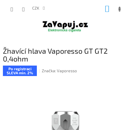
Přejít
NÁKUP
na
CZK
obsah
KOŠÍK
Žhavící hlava Vaporesso GT GT2
0,4ohm
Po registraci
Značka:
Vaporesso
SLEVA min. 2%