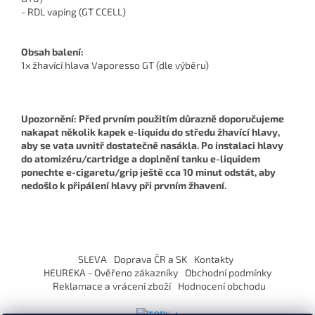
- RDL vaping (GT CCELL)
Obsah balení:
1x žhavící hlava Vaporesso GT (dle výběru)
Upozornění: Před prvním použitím důrazně doporučujeme
nakapat několik kapek e-liquidu do středu žhavící hlavy,
aby se vata uvnitř dostatečně nasákla. Po instalaci hlavy
do atomizéru/cartridge a doplnění tanku e-liquidem
ponechte e-cigaretu/grip ještě cca 10 minut odstát, aby
nedošlo k připálení hlavy při prvním žhavení.
Z
á
SLEVA
Doprava ČR a SK
Kontakty
p
HEUREKA - Ověřeno zákazníky
Obchodní podmínky
a
Reklamace a vrácení zboží
Hodnocení obchodu
t