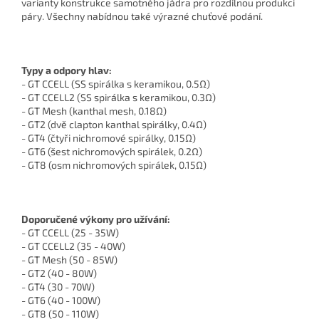
varianty konstrukce samotného jádra pro rozdílnou produkci
páry. Všechny nabídnou také výrazné chuťové podání.
Typy a odpory hlav:
- GT CCELL (SS spirálka s keramikou, 0.5Ω)
- GT CCELL2 (SS spirálka s keramikou, 0.3Ω)
- GT Mesh (kanthal mesh, 0.18Ω)
- GT2 (dvě clapton kanthal spirálky, 0.4Ω)
- GT4 (čtyři nichromové spirálky, 0.15Ω)
- GT6 (šest nichromových spirálek, 0.2Ω)
- GT8 (osm nichromových spirálek, 0.15Ω)
Doporučené výkony pro užívání:
- GT CCELL (25 - 35W)
- GT CCELL2 (35 - 40W)
- GT Mesh (50 - 85W)
- GT2 (40 - 80W)
- GT4 (30 - 70W)
- GT6 (40 - 100W)
- GT8 (50 - 110W)