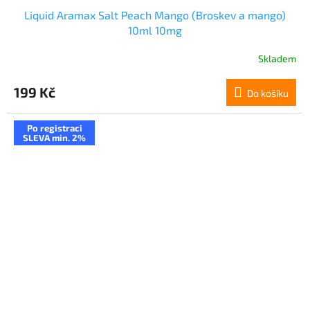
Liquid Aramax Salt Peach Mango (Broskev a mango)
10ml 10mg
Skladem
199 Kč
Do košíku
Po registraci
SLEVA min. 2%