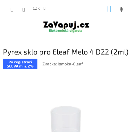
Přejít
NÁKUP
na
CZK
obsah
KOŠÍK
Pyrex sklo pro Eleaf Melo 4 D22 (2ml)
Po registraci
Značka:
Ismoka-Eleaf
SLEVA min. 2%