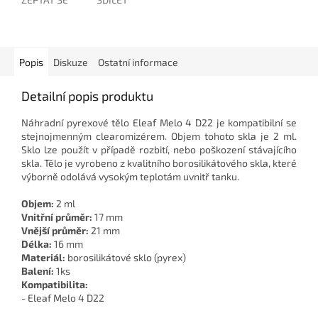
Popis
Diskuze
Ostatní informace
Detailní popis produktu
Náhradní pyrexové tělo Eleaf Melo 4 D22 je kompatibilní se
stejnojmenným clearomizérem. Objem tohoto skla je 2 ml.
Sklo lze použít v případě rozbití, nebo poškození stávajícího
skla. Tělo je vyrobeno z kvalitního borosilikátového skla, které
výborně odolává vysokým teplotám uvnitř tanku.
Objem:
2 ml
Vnitřní průměr:
17 mm
Vnější průměr:
21 mm
Délka:
16 mm
Materiál:
borosilikátové sklo (pyrex)
Balení:
1ks
Kompatibilita:
- Eleaf Melo 4 D22