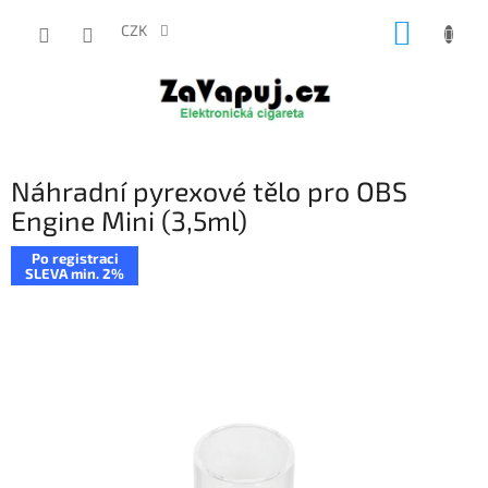
Přejít
NÁKUP
na
CZK
obsah
KOŠÍK
Náhradní pyrexové tělo pro OBS
Engine Mini (3,5ml)
Po registraci
SLEVA min. 2%