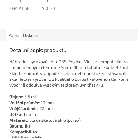
ZEPTAT SE
SDÍLET
Popis
Diskuze
Detailní popis produktu
Náhradní pyrexové tělo OBS Engine Mini je kompatibilní se
stejnojmenným clearomizérem. Objem tohoto skla je 3,5 ml.
Sklo lze použít v případě rozbití, nebo poškození stávajícího
skla. Tělo je vyrobeno z kvalitního borosilikátového skla, které
výborně odolává vysokým teplotám uvnitř tanku.
Objem:
3,5 ml
Vnitřní průměr:
19 mm
Vnější průměr:
22 mm
Délka:
15 mm
Materiál:
borosilikátové sklo (pyrex)
Balení:
1ks
Kompatibilita:
- OBS Engine Mini