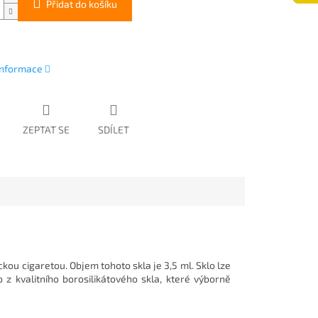
Přidat do košíku
 informace
ZEPTAT SE
SDÍLET
ou cigaretou. Objem tohoto skla je 3,5 ml. Sklo lze
o z kvalitního borosilikátového skla, které výborně