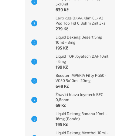
5x10ml
639 Kč
Cartridge OXVA Xlim CL/V3
Pod Top Fill 0,8ohm 2ml 3ks
279 Kč
Liquid Dekang Desert Ship
10ml - 3mg
195 Kč
Liquid TOP Joyetech DAF 10ml
- 6mg
199 Kč
Booster IMPERIA Fifty PG50-
VG50 5x10ml-20mg
649 Kč
Žhavící hlava Joyetech BFC
0,8ohm
69 Kč
Liquid Dekang Banana 10ml -
16mg (Banán)
195 Kč
Liquid Dekang Menthol 10ml -