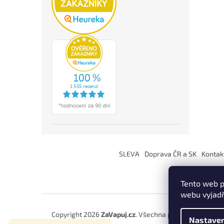
Z
á
SLEVA
Doprava ČR a SK
Kontak
p
a
t
Tento web p
í
webu vyjadř
Copyright 2026
ZaVapuj.cz
. Všechna práva vyhrazena.
Nastaven