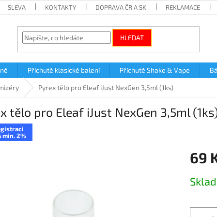
SLEVA
KONTAKTY
DOPRAVA ČR A SK
REKLAMACE
HLEDAT
lně
Příchutě klasické balení
Příchutě Shake & Vape
Bá
mizéry
Pyrex tělo pro Eleaf iJust NexGen 3,5ml (1ks)
x tělo pro Eleaf iJust NexGen 3,5ml (1ks
gistraci
 min. 2%
69 
Měrná
Skla
cena: