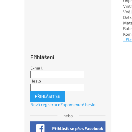
Obje
Vnit
Vněj
Délk
Mate
Balen
Komp
- El
Přihlášení
E-mail
Heslo
PŘIHLÁSIT SE
Nová registrace
Zapomenuté heslo
nebo
Přihlásit se přes Facebook