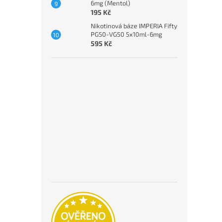
6mg (Mentol)
195 Kč
Nikotinová báze IMPERIA Fifty
PG50-VG50 5x10ml-6mg
595 Kč