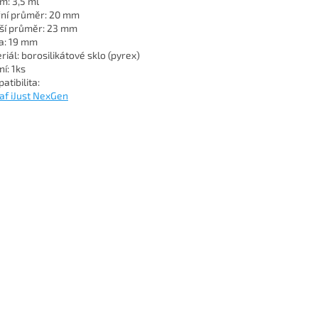
m: 3,5 ml
řní průměr: 20 mm
ší průměr: 23 mm
a: 19 mm
riál: borosilikátové sklo (pyrex)
í: 1ks
atibilita:
eaf iJust NexGen