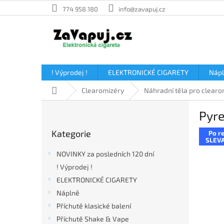
Přejít
774 958 180
info@zavapuj.cz
na
obsah
! Výprodej !
ELEKTRONICKÉ CIGARETY
Náp
Domů
Clearomizéry
Náhradní těla pro clearo
P
Pyre
o
Přeskočit
s
Kategorie
Po re
kategorie
t
SLEVA
r
NOVINKY za posledních 120 dní
a
! Výprodej !
n
ELEKTRONICKÉ CIGARETY
n
í
Náplně
p
Příchutě klasické balení
a
Příchutě Shake & Vape