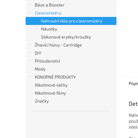
n
Báze a Booster
e
Clearomizéry
l
Náhradní těla pro clearomizéry
Náustky
Silikonové krytky/kroužky
Žhavící hlavy - Cartridge
DIY
Příslušenství
Mody
KONOPNÉ PRODUKTY
Popi
Nikotinové sáčky
Nikotinové filmy
Značky
Det
Náhr
použ
odol