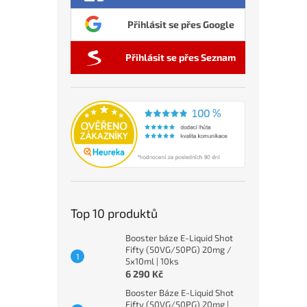
Přihlásit se přes Google
Přihlásit se přes Seznam
Top 10 produktů
Booster báze E-Liquid Shot
Fifty (50VG/50PG) 20mg /
5x10ml | 10ks
6 290 Kč
Booster Báze E-Liquid Shot
Fifty (50VG/50PG) 20mg |