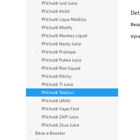
Příchutě Just Juice
Příchutě KickIt
Det
Příchutě Liqua Mix&Go
Bezp
Příchutě Mistify
Příchutě Monkey Liquid
Výr
Příchutě Nasty Juice
Příchutě ProVape
Příchutě Pukka Juice
Příchutě Riot Squad
Příchutě Ritchy
Příchutě TI Juice
Příchutě TobGun
Příchutě UAHU
Příchutě Vape Fest
Příchutě ZAP! Juice
Příchutě Zeus Juice
Báze a Booster