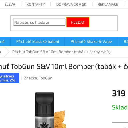
SLEVA
KONTAKTY
DOPRAVA ČR A SK
REKLAMACE
HLEDAT
lně
Příchutě klasické balení
Příchutě Shake & Vape
Bá
n
Příchuť TobGun S&V 10ml Bomber (tabák + černý rybíz)
huť TobGun S&V 10ml Bomber (tabák + če
gistraci
Značka:
TobGun
 min. 2%
319
Měrná
Skla
cena: