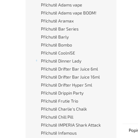
n
Příchutě Adams vape
e
Příchutě Adams vape BOOM!
l
Příchutě Aramax
Příchutě Bar Series
Příchutě Barly
Příchutě Bombo
Příchutě CoolniSE
Příchutě Dinner Lady
Příchutě Drifter Bar Juice 6ml
Příchutě Drifter Bar Juice 16ml
Příchutě Drifter Hyper 5ml
Příchutě Drippin Party
Příchutě Frutie Trio
Příchutě Charlie's Chalk
Příchutě Chill Pill
Příchutě IMPERIA Shark Attack
Popi
Příchutě Infamous