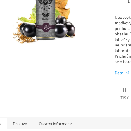
Neobvykl
tabákový
příchuť.
obsahují
lahvičky,
nejpřísn
laboratoř
Příchuť 
se o hoto
Detailní
TISK
s
Diskuze
Ostatní informace