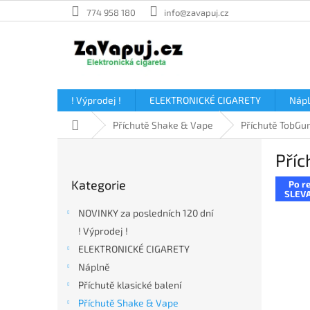
Přejít
774 958 180
info@zavapuj.cz
na
obsah
! Výprodej !
ELEKTRONICKÉ CIGARETY
Náp
Domů
Příchutě Shake & Vape
Příchutě TobGu
P
Příc
o
Přeskočit
s
Kategorie
Po re
kategorie
t
SLEVA
r
NOVINKY za posledních 120 dní
a
! Výprodej !
n
ELEKTRONICKÉ CIGARETY
n
í
Náplně
p
Příchutě klasické balení
a
Příchutě Shake & Vape