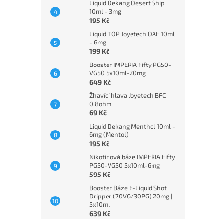
Liquid Dekang Desert Ship
10ml - 3mg
195 Kč
Liquid TOP Joyetech DAF 10ml
- 6mg
199 Kč
Booster IMPERIA Fifty PG50-
VG50 5x10ml-20mg
649 Kč
Žhavící hlava Joyetech BFC
0,8ohm
69 Kč
Liquid Dekang Menthol 10ml -
6mg (Mentol)
195 Kč
Nikotinová báze IMPERIA Fifty
PG50-VG50 5x10ml-6mg
595 Kč
Booster Báze E-Liquid Shot
Dripper (70VG/30PG) 20mg |
5x10ml
639 Kč