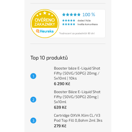
Top 10 produktů
Booster báze E-Liquid Shot
Fifty (50VG/50PG) 20mg /
5x10ml | 10ks
6 290 Kč
Booster Báze E-Liquid Shot
Fifty (50VG/50PG) 20mg |
5x10ml
639 Kč
Cartridge OXVA Xlim CL/V3
Pod Top Fill 0,8ohm 2ml 3ks
279 Kč