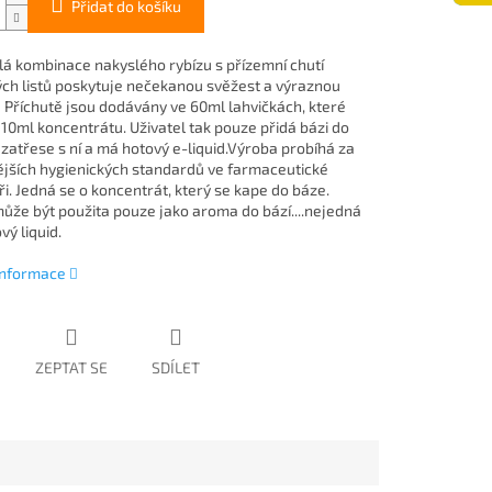
Přidat do košíku
á kombinace nakyslého rybízu s přízemní chutí
ch listů poskytuje nečekanou svěžest a výraznou
.. Příchutě jsou dodávány ve 60ml lahvičkách, které
 10ml koncentrátu. Uživatel tak pouze přidá bázi do
 zatřese s ní a má hotový e-liquid.Výroba probíhá za
ějších hygienických standardů ve farmaceutické
i. Jedná se o koncentrát, který se kape do báze.
může být použita pouze jako aroma do bází....nejedná
vý liquid.
 informace
ZEPTAT SE
SDÍLET