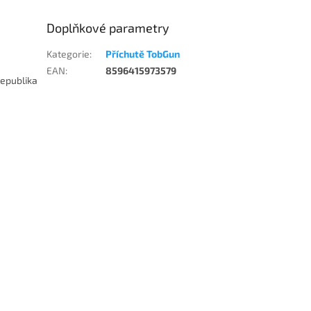
Doplňkové parametry
Kategorie
:
Příchutě TobGun
EAN
:
8596415973579
republika