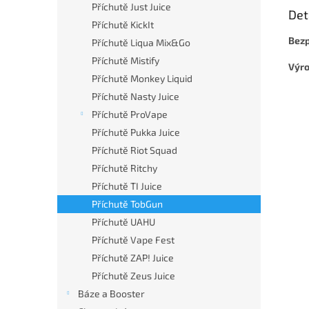
Příchutě Just Juice
Det
Příchutě KickIt
Bezp
Příchutě Liqua Mix&Go
Příchutě Mistify
Výr
Příchutě Monkey Liquid
Příchutě Nasty Juice
Příchutě ProVape
Příchutě Pukka Juice
Příchutě Riot Squad
Příchutě Ritchy
Příchutě TI Juice
Příchutě TobGun
Příchutě UAHU
Příchutě Vape Fest
Příchutě ZAP! Juice
Příchutě Zeus Juice
Báze a Booster