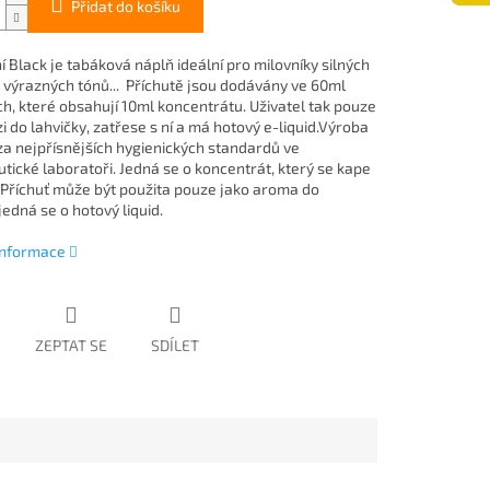
Přidat do košíku
í Black je tabáková náplň ideální pro milovníky silných
a výrazných tónů... Příchutě jsou dodávány ve 60ml
ch, které obsahují 10ml koncentrátu. Uživatel tak pouze
i do lahvičky, zatřese s ní a má hotový e-liquid.Výroba
za nejpřísnějších hygienických standardů ve
tické laboratoři. Jedná se o koncentrát, který se kape
 Příchuť může být použita pouze jako aroma do
ejedná se o hotový liquid.
 informace
ZEPTAT SE
SDÍLET