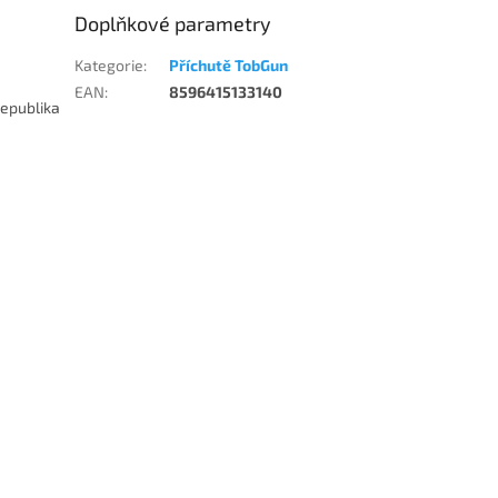
Doplňkové parametry
Kategorie
:
Příchutě TobGun
EAN
:
8596415133140
republika