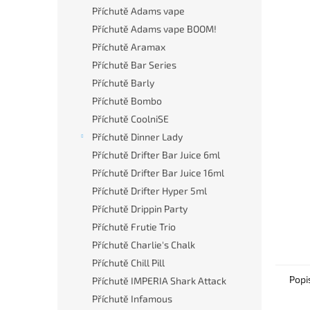
n
Příchutě Adams vape
e
Příchutě Adams vape BOOM!
l
Příchutě Aramax
Příchutě Bar Series
Příchutě Barly
Příchutě Bombo
Příchutě CoolniSE
Příchutě Dinner Lady
Příchutě Drifter Bar Juice 6ml
Příchutě Drifter Bar Juice 16ml
Příchutě Drifter Hyper 5ml
Příchutě Drippin Party
Příchutě Frutie Trio
Příchutě Charlie's Chalk
Příchutě Chill Pill
Popi
Příchutě IMPERIA Shark Attack
Příchutě Infamous