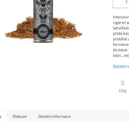
Intenzivn
cigaret 
lahvičká
přidá báz
probíhá 
farmaceu
do báze.
bází....n
Detailní
TISK
s
Diskuze
Ostatní informace