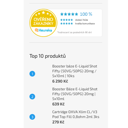
Top 10 produktů
Booster báze E-Liquid Shot
Fifty (50VG/50PG) 20mg /
5x10ml | 10ks
6 290 Kč
Booster Báze E-Liquid Shot
Fifty (50VG/50PG) 20mg |
5x10ml
639 Kč
Cartridge OXVA Xlim CL/V3
Pod Top Fill 0,8ohm 2ml 3ks
279 Kč