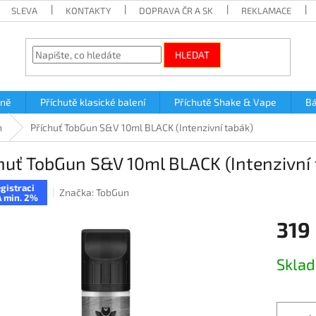
SLEVA
KONTAKTY
DOPRAVA ČR A SK
REKLAMACE
HLEDAT
lně
Příchutě klasické balení
Příchutě Shake & Vape
Bá
n
Příchuť TobGun S&V 10ml BLACK (Intenzivní tabák)
huť TobGun S&V 10ml BLACK (Intenzivní 
gistraci
Značka:
TobGun
 min. 2%
319
Měrná
Skla
cena: