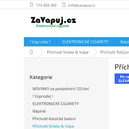
Přejít
774 958 180
info@zavapuj.cz
na
obsah
! Výprodej !
ELEKTRONICKÉ CIGARETY
Náp
Domů
Příchutě Shake & Vape
Příchutě TobGu
P
Příc
o
Přeskočit
s
Kategorie
Po re
kategorie
t
SLEVA
r
NOVINKY za posledních 120 dní
a
! Výprodej !
n
ELEKTRONICKÉ CIGARETY
n
í
Náplně
p
Příchutě klasické balení
a
Příchutě Shake & Vape