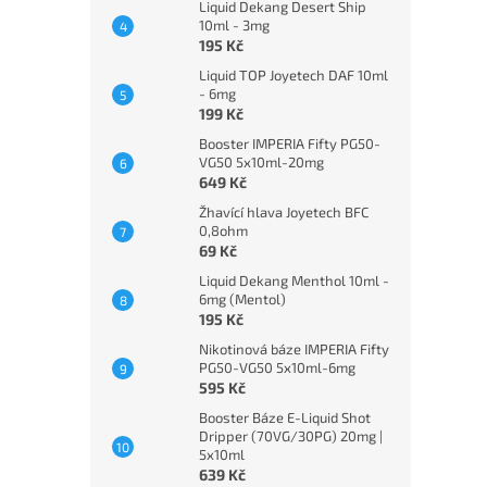
Liquid Dekang Desert Ship
10ml - 3mg
195 Kč
Liquid TOP Joyetech DAF 10ml
- 6mg
199 Kč
Booster IMPERIA Fifty PG50-
VG50 5x10ml-20mg
649 Kč
Žhavící hlava Joyetech BFC
0,8ohm
69 Kč
Liquid Dekang Menthol 10ml -
6mg (Mentol)
195 Kč
Nikotinová báze IMPERIA Fifty
PG50-VG50 5x10ml-6mg
595 Kč
Booster Báze E-Liquid Shot
Dripper (70VG/30PG) 20mg |
5x10ml
639 Kč