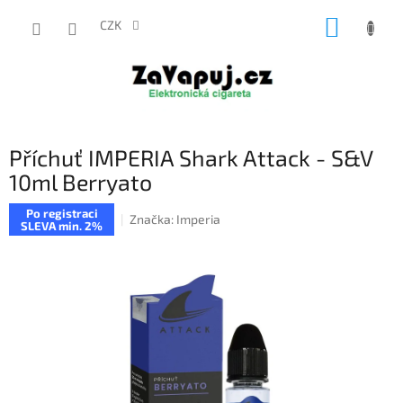
Přejít
NÁKUP
na
CZK
obsah
KOŠÍK
Příchuť IMPERIA Shark Attack - S&V
10ml Berryato
Po registraci
Značka:
Imperia
SLEVA min. 2%