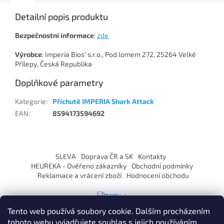
Detailní popis produktu
Bezpečnostní
informace
:
zde
Výrobce
: Imperia Bios' s.r.o., Pod lomem 272, 25264 Velké
Přílepy, Česká Republika
Doplňkové parametry
Kategorie
:
Příchutě IMPERIA Shark Attack
EAN
:
8594173594692
Z
á
SLEVA
Doprava ČR a SK
Kontakty
p
HEUREKA - Ověřeno zákazníky
Obchodní podmínky
a
Reklamace a vrácení zboží
Hodnocení obchodu
t
í
Tento web používá soubory cookie. Dalším procházením
tohoto webu vyjadřujete souhlas s jejich používáním.