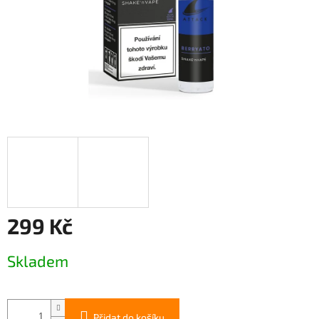
299 Kč
Měrná
Skladem
cena:
Přidat do košíku