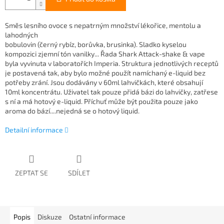
Směs lesního ovoce s nepatrným množství lékořice, mentolu a
lahodných
bobulovin (černý rybíz, borůvka, brusinka). Sladko kyselou
kompozici zjemní tón vanilky... Řada Shark Attack-shake & vape
byla vyvinuta v laboratořích Imperia. Struktura jednotlivých receptů
je postavená tak, aby bylo možné použít namíchaný e-liquid bez
potřeby zrání. Jsou dodávány v 60ml lahvičkách, které obsahují
10ml koncentrátu. Uživatel tak pouze přidá bázi do lahvičky, zatřese
s ní a má hotový e-liquid. Příchuť může být použita pouze jako
aroma do bází....nejedná se o hotový liquid.
Detailní informace
ZEPTAT SE
SDÍLET
Popis
Diskuze
Ostatní informace