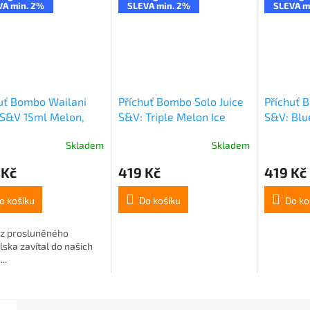
VA min. 2%
SLEVA min. 2%
SLEVA m
uť Bombo Wailani
Příchuť Bombo Solo Juice
Příchuť 
 S&V 15ml Melon,
S&V: Triple Melon Ice
S&V: Blu
and Coco (Cukrový
(Ledový cukrový meloun)
(Ledová 
Skladem
Skladem
n, limetka a kokos)
15ml
15ml
 Kč
419 Kč
419 Kč
o košíku
Do košíku
Do ko
 z prosluněného
ska zavítal do našich
..