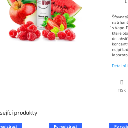
Šťavnatý
natrhané
´s Vape.
které ob
do lahvič
koncentr
nejpřísn
laboratoř
Detailní
TISK
sející produkty
registraci
Po registraci
Po regi