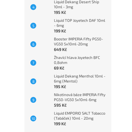
Liquid Dekang Desert Ship
10ml - 3mg
195 Kč
Liquid TOP Joyetech DAF 10ml
- 6mg
199 Kč
Booster IMPERIA Fifty PG50-
VG50 5x10ml-20mg
649 Kč
Žhavící hlava Joyetech BFC
0,8ohm
69 Kč
Liquid Dekang Menthol 10ml -
6mg (Mentol)
195 Kč
Nikotinová báze IMPERIA Fifty
PG50-VG50 5x10ml-6mg
595 Kč
Liquid EMPORIO SALT Tobacco
(Tabáček) 10ml - 20mg
199 Kč