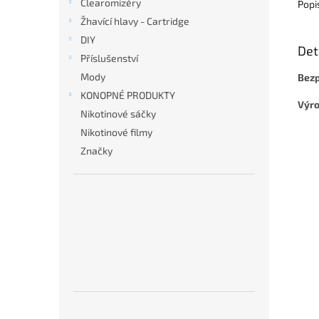
Clearomizéry
Popi
Žhavící hlavy - Cartridge
DIY
Det
Příslušenství
Mody
Bezp
KONOPNÉ PRODUKTY
Výro
Nikotinové sáčky
Nikotinové filmy
Značky