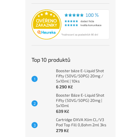
Top 10 produktů
Booster báze E-Liquid Shot
Fifty (50VG/50PG) 20mg /
5x10ml | 10ks
6 290 Kč
Booster Báze E-Liquid Shot
Fifty (50VG/50PG) 20mg |
5x10ml
639 Kč
Cartridge OXVA Xlim CL/V3
Pod Top Fill 0,8ohm 2ml 3ks
279 Kč