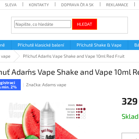
SLEVA
KONTAKTY
DOPRAVA ČR A SK
REKLAMACE
HLEDAT
lně
Příchutě klasické balení
Příchutě Shake & Vape
Bá
 vape
Příchuť Adam´s Vape Shake and Vape 10ml Red Fruit
huť Adam´s Vape Shake and Vape 10ml Re
gistraci
Značka:
Adams vape
 min. 2%
329
Měrná
Skla
cena: