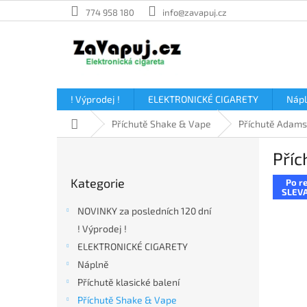
Přejít
774 958 180
info@zavapuj.cz
na
obsah
! Výprodej !
ELEKTRONICKÉ CIGARETY
Náp
Domů
Příchutě Shake & Vape
Příchutě Adams
P
Příc
o
Přeskočit
s
Kategorie
Po re
kategorie
t
SLEVA
r
NOVINKY za posledních 120 dní
a
! Výprodej !
n
ELEKTRONICKÉ CIGARETY
n
í
Náplně
p
Příchutě klasické balení
a
Příchutě Shake & Vape