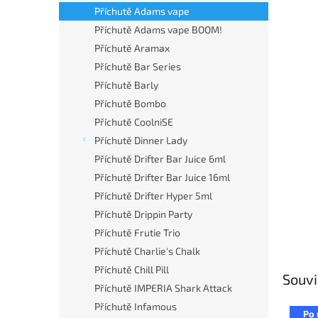
n
Příchutě Adams vape
e
Příchutě Adams vape BOOM!
l
Příchutě Aramax
Příchutě Bar Series
Příchutě Barly
Příchutě Bombo
Příchutě CoolniSE
Příchutě Dinner Lady
Příchutě Drifter Bar Juice 6ml
Příchutě Drifter Bar Juice 16ml
Příchutě Drifter Hyper 5ml
Příchutě Drippin Party
Příchutě Frutie Trio
Příchutě Charlie's Chalk
Příchutě Chill Pill
Souvi
Příchutě IMPERIA Shark Attack
Příchutě Infamous
Po 