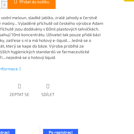
Přidat do košíku
 vodní meloun, sladké jablko, zralé jahody a čerstvě
 maliny... Vyladěné příchutě od českého výrobce Adam
 Příchutě jsou dodávány v 60ml plastových lahvičkách,
sahují 10ml koncentrátu. Uživatel tak pouze přidá bázi
ky, zatřese s ní a má hotový e-liquid.... Jedná se o
át, který se kape do báze. Výroba probíhá za
ějších hygienických standardů ve farmaceutické
i....nejedná se o hotový liquid.
 informace
ZEPTAT SE
SDÍLET
straci
Po registraci