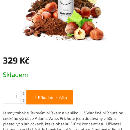
329 Kč
Měrná
Skladem
cena:
Přidat do košíku
Jemný tabák s lískovým oříškem a vanilkou... Vyladěné příchutě od
českého výrobce Adam´s Vape. Příchutě jsou dodávány v 60ml
plastových lahvičkách, které obsahují 10ml koncentrátu. Uživatel
tak pouze přidá bázi do lahvičky, zatřese s ní a má hotový e-liquid....