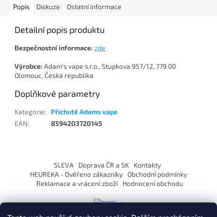
Popis
Diskuze
Ostatní informace
Detailní popis produktu
Bezpečnostní informace:
zde
Výrobce:
Adam's vape s.r.o., Stupkova 957/12, 779 00
Olomouc, Česká republika
Doplňkové parametry
Kategorie
:
Příchutě Adams vape
EAN
:
8594203720145
Z
á
SLEVA
Doprava ČR a SK
Kontakty
p
HEUREKA - Ověřeno zákazníky
Obchodní podmínky
a
Reklamace a vrácení zboží
Hodnocení obchodu
t
í