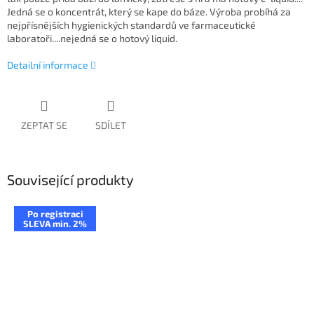
Jedná se o koncentrát, který se kape do báze. Výroba probíhá za
nejpřísnějších hygienických standardů ve farmaceutické
laboratoři....nejedná se o hotový liquid.
Detailní informace
ZEPTAT SE
SDÍLET
Související produkty
Po registraci
SLEVA min. 2%