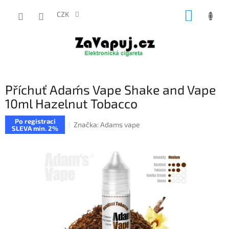
Přejít
NÁKUP
na
CZK
obsah
KOŠÍK
Příchuť Adam´s Vape Shake and Vape
10ml Hazelnut Tobacco
Po registraci
Značka:
Adams vape
SLEVA min. 2%