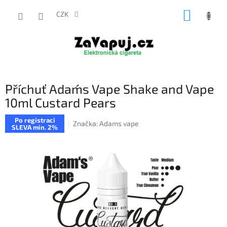
Přejít
NÁKUP
na
CZK
obsah
KOŠÍK
Příchuť Adam´s Vape Shake and Vape
10ml Custard Pears
Po registraci
Značka:
Adams vape
SLEVA min. 2%