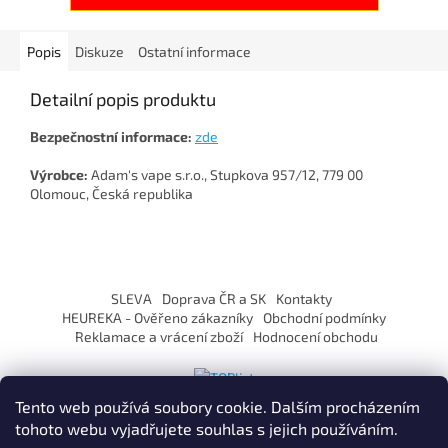
Popis
Diskuze
Ostatní informace
Detailní popis produktu
Bezpečnostní informace:
zde
Výrobce:
Adam's vape s.r.o., Stupkova 957/12, 779 00
Olomouc, Česká republika
Z
á
SLEVA
Doprava ČR a SK
Kontakty
p
HEUREKA - Ověřeno zákazníky
Obchodní podmínky
a
Reklamace a vrácení zboží
Hodnocení obchodu
t
í
Tento web používá soubory cookie. Dalším procházením
tohoto webu vyjadřujete souhlas s jejich používáním.