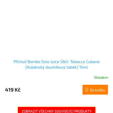
Příchuť Bombo Solo Juice S&V: Tobacco Cubano
(Kubánský doutníkový tabák) 15ml
Skladem
419 Kč
Do košíku
ZOBRAZIT VŠECHNY SOUVISEJÍCÍ PRODUKTY