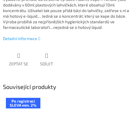
dodávány v 60ml plastových lahvičkách, které obsahují 10ml
koncentrátu. Uživatel tak pouze přidá bázi do lahvičky, zatřese s ní a
má hotový e-liquid.... Jedná se o koncentrát, který se kape do báze.
Výroba probíhá za nejpřísnějších hygienických standardů ve
farmaceutické laboratoři....nejedná se o hotový liquid.
Detailní informace
ZEPTAT SE
SDÍLET
Související produkty
Po registraci
SLEVA min. 2%