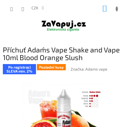
Přejít
NÁKUP
na
CZK
obsah
KOŠÍK
Příchuť Adam´s Vape Shake and Vape
10ml Blood Orange Slush
Po registraci
Poslední kusy
Značka:
Adams vape
SLEVA min. 2%