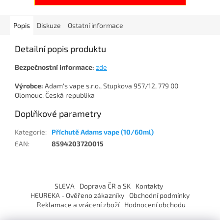
Popis
Diskuze
Ostatní informace
Detailní popis produktu
Bezpečnostní informace:
zde
Výrobce:
Adam's vape s.r.o., Stupkova 957/12, 779 00
Olomouc, Česká republika
Doplňkové parametry
Kategorie
:
Příchutě Adams vape (10/60ml)
EAN
:
8594203720015
Z
á
SLEVA
Doprava ČR a SK
Kontakty
p
HEUREKA - Ověřeno zákazníky
Obchodní podmínky
a
Reklamace a vrácení zboží
Hodnocení obchodu
t