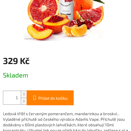
329 Kč
Měrná
Skladem
cena:
Přidat do košíku
Ledová tříšť s červeným pomerančem, mandarinkou a broskví...
Vyladěné příchutě od českého výrobce Adam´s Vape. Příchutě jsou
dodávány v 60ml plastových lahvičkách, které obsahují 10ml
koncentrátu. Uživatel tak pouze přidá bázi do lahvičky, zatřese s ní a