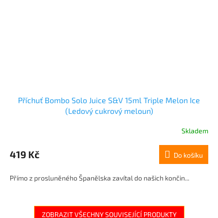
Příchuť Bombo Solo Juice S&V 15ml Triple Melon Ice
(Ledový cukrový meloun)
Skladem
419 Kč
Do košíku
Přímo z prosluněného Španělska zavítal do našich končin...
ZOBRAZIT VŠECHNY SOUVISEJÍCÍ PRODUKTY