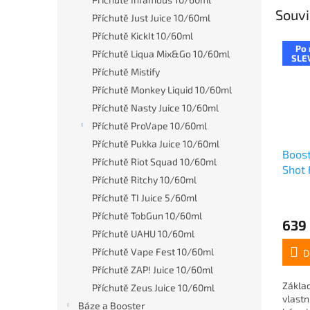
Souvi
Příchutě Just Juice 10/60ml
Příchutě KickIt 10/60ml
Po 
Příchutě Liqua Mix&Go 10/60ml
SLE
Příchutě Mistify
Příchutě Monkey Liquid 10/60ml
Příchutě Nasty Juice 10/60ml
Příchutě ProVape 10/60ml
Příchutě Pukka Juice 10/60ml
Boost
Příchutě Riot Squad 10/60ml
Shot 
Příchutě Ritchy 10/60ml
20mg
Příchutě TI Juice 5/60ml
Příchutě TobGun 10/60ml
639
Příchutě UAHU 10/60ml
Příchutě Vape Fest 10/60ml
D
Příchutě ZAP! Juice 10/60ml
Základ
Příchutě Zeus Juice 10/60ml
vlastn
Báze a Booster