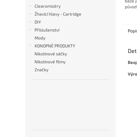
báze j
Clearomizéry
původu
Žhavící hlavy - Cartridge
DIY
Příslušenství
Popi
Mody
KONOPNÉ PRODUKTY
Det
Nikotinové sáčky
Nikotinové filmy
Bezp
Značky
Výro