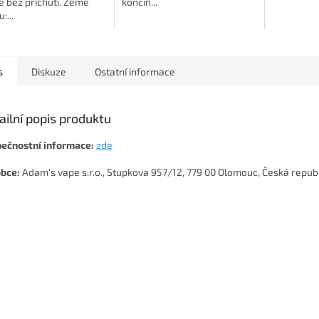
e bez příchuti. Země
končin...
:...
s
Diskuze
Ostatní informace
ailní popis produktu
ečnostní informace:
zde
bce:
Adam's vape s.r.o., Stupkova 957/12, 779 00 Olomouc, Česká repub