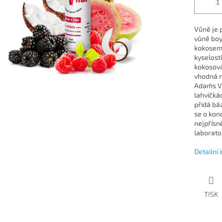
Vůně je 
vůně boy
kokosem. 
kyselost
kokosová
vhodná n
Adam´s V
lahvičká
přidá báz
se o kon
nejpřísn
laboratoř
Detailní
TISK