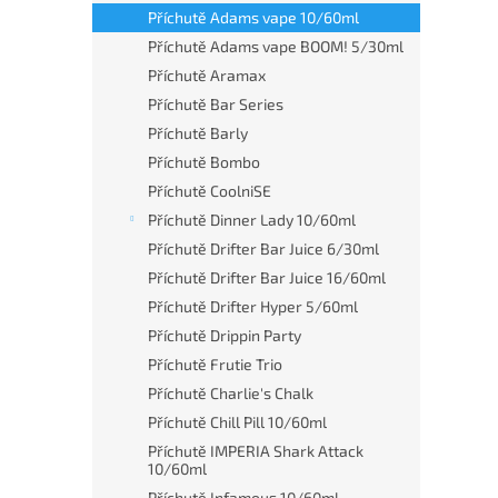
n
Příchutě Adams vape 10/60ml
e
Příchutě Adams vape BOOM! 5/30ml
l
Příchutě Aramax
Příchutě Bar Series
Příchutě Barly
Příchutě Bombo
Příchutě CoolniSE
Příchutě Dinner Lady 10/60ml
Příchutě Drifter Bar Juice 6/30ml
Příchutě Drifter Bar Juice 16/60ml
Příchutě Drifter Hyper 5/60ml
Příchutě Drippin Party
Příchutě Frutie Trio
Příchutě Charlie's Chalk
Příchutě Chill Pill 10/60ml
Příchutě IMPERIA Shark Attack
10/60ml
Příchutě Infamous 10/60ml