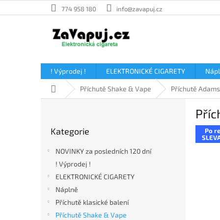
Přejít
774 958 180
info@zavapuj.cz
na
obsah
! Výprodej !
ELEKTRONICKÉ CIGARETY
Náp
Domů
Příchutě Shake & Vape
Příchutě Adams
P
Příc
o
Přeskočit
s
Kategorie
Po re
kategorie
t
SLEVA
r
NOVINKY za posledních 120 dní
a
! Výprodej !
n
ELEKTRONICKÉ CIGARETY
n
í
Náplně
p
Příchutě klasické balení
a
Příchutě Shake & Vape