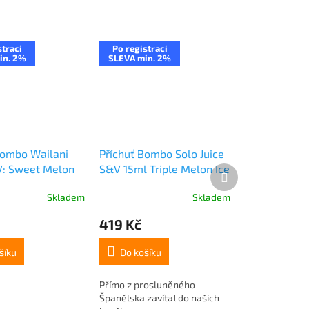
straci
Po registraci
in. 2%
SLEVA min. 2%
Bombo Wailani
Příchuť Bombo Solo Juice
V: Sweet Melon
S&V 15ml Triple Melon Ice
Další
produkt
ový cukrový
(Ledový cukrový meloun)
Skladem
Skladem
15ml
419 Kč
šíku
Do košíku
Přímo z prosluněného
Španělska zavítal do našich