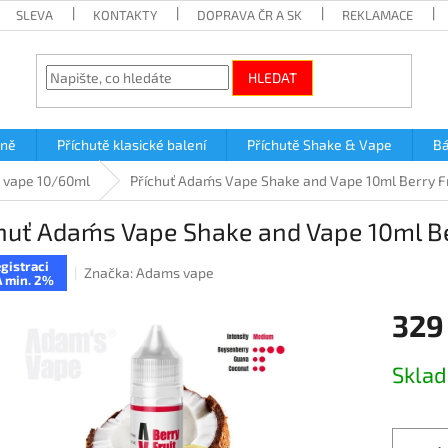
SLEVA
KONTAKTY
DOPRAVA ČR A SK
REKLAMACE
HLEDAT
lně
Příchutě klasické balení
Příchutě Shake & Vape
Bá
 vape 10/60ml
Příchuť Adam´s Vape Shake and Vape 10ml Berry F
huť Adam´s Vape Shake and Vape 10ml Be
gistraci
Značka:
Adams vape
 min. 2%
329
Měrná
Skla
cena: