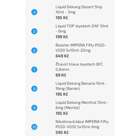
Liquid Dekang Desert Ship
10ml - 3mg
195 Kč
Liquid TOP Joyetech DAF 10ml
- 6mg
199 Kč
Booster IMPERIA Fifty PG50-
VG50 5x10ml-20mg
649 Kč
Žhavící hlava Joyetech BFC
0,8ohm
69 Kč
Liquid Dekang Banana 10ml -
16mg (Banán)
195 Kč
Liquid Dekang Menthol 10ml -
6mg (Mentol)
195 Kč
Nikotinová báze IMPERIA Fifty
PG50-VG50 5x10ml-6mg
595 Kč