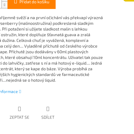
Přidat do košíku
příjemně svěží a na první očichání vás překvapí výrazná
senberry (malinoostružina) podkreslená sladkým
Při potažení si užijete sladkost malin s lehkou
í ostružin, které doplňuje šťavnatá guava a zralá
 dužina. Celková chuť je vyvážená, komplexní a
a celý den.... Vyladěné příchutě od českého výrobce
ape. Příchutě jsou dodávány v 60ml plastových
ch, které obsahují 10ml koncentrátu. Uživatel tak pouze
i do lahvičky, zatřese s ní a má hotový e-liquid.... Jedná
centrát, který se kape do báze. Výroba probíhá za
ějších hygienických standardů ve farmaceutické
i....nejedná se o hotový liquid.
 informace
ZEPTAT SE
SDÍLET