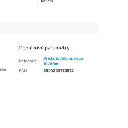
končin...
Doplňkové parametry
Příchutě Adams vape
Kategorie
:
10/60ml
lika
EAN
:
8594203720572