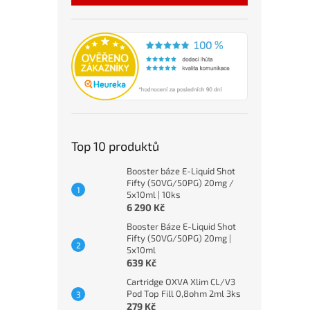
Top 10 produktů
Booster báze E-Liquid Shot
Fifty (50VG/50PG) 20mg /
5x10ml | 10ks
6 290 Kč
Booster Báze E-Liquid Shot
Fifty (50VG/50PG) 20mg |
5x10ml
639 Kč
Cartridge OXVA Xlim CL/V3
Pod Top Fill 0,8ohm 2ml 3ks
279 Kč