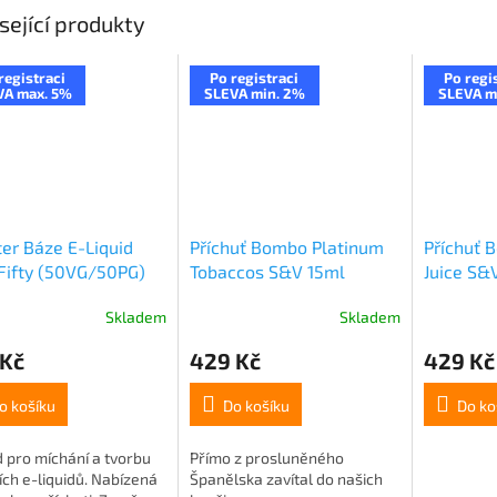
sející produkty
registraci
Po registraci
Po regi
VA max. 5%
SLEVA min. 2%
SLEVA m
er Báze E-Liquid
Příchuť Bombo Platinum
Příchuť 
Fifty (50VG/50PG)
Tobaccos S&V 15ml
Juice S&
 | 5x10ml
Cuspidis (Světlý tabák s
Ice (Led
Skladem
Skladem
čokoládou a oříšky)
meloun) 
 Kč
429 Kč
429 Kč
o košíku
Do košíku
Do ko
 pro míchání a tvorbu
Přímo z prosluněného
ích e-liquidů. Nabízená
Španělska zavítal do našich