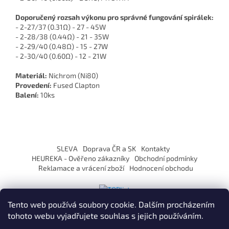
Doporučený rozsah výkonu pro správné fungování spirálek:
- 2-27/37 (0.31Ω) - 27 - 45W
- 2-28/38 (0.44Ω) - 21 - 35W
- 2-29/40 (0.48Ω) - 15 - 27W
- 2-30/40 (0.60Ω) - 12 - 21W
Materiál:
Nichrom (Ni80)
Provedení:
Fused Clapton
Balení:
10ks
Z
á
SLEVA
Doprava ČR a SK
Kontakty
p
HEUREKA - Ověřeno zákazníky
Obchodní podmínky
a
Reklamace a vrácení zboží
Hodnocení obchodu
t
í
Tento web používá soubory cookie. Dalším procházením
tohoto webu vyjadřujete souhlas s jejich používáním.