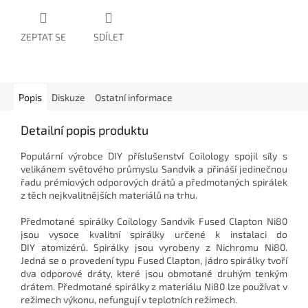
ZEPTAT SE
SDÍLET
Popis
Diskuze
Ostatní informace
Detailní popis produktu
Populární výrobce DIY příslušenství Coilology spojil síly s
velikánem světového průmyslu Sandvik a přináší jedinečnou
řadu prémiových odporových drátů a předmotaných spirálek
z těch nejkvalitnějších materiálů na trhu.
Předmotané spirálky Coilology Sandvik Fused Clapton Ni80
jsou vysoce kvalitní spirálky určené k instalaci do
DIY atomizérů. Spirálky jsou vyrobeny z Nichromu Ni80.
Jedná se o provedení typu Fused Clapton, jádro spirálky tvoří
dva odporové dráty, které jsou obmotané druhým tenkým
drátem. Předmotané spirálky z materiálu Ni80 lze používat v
režimech výkonu, nefungují v teplotních režimech.