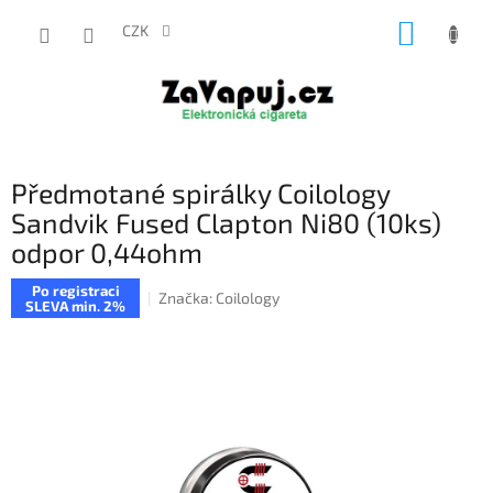
Přejít
NÁKUP
na
CZK
obsah
KOŠÍK
Předmotané spirálky Coilology
Sandvik Fused Clapton Ni80 (10ks)
odpor 0,44ohm
Po registraci
Značka:
Coilology
SLEVA min. 2%