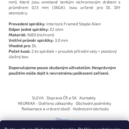
mm), které jsou omotané tenkým nichromovým drátem s
průměrem 0,13 mm (36GA). Jsou určené pro DL DIY
atomizéry.
Provedení spirálky:
Interlock Framed Staple Alien
Odpor jedné spirálky:
0,1 ohm
Materiál:
Ni80 (nichrom)
Vnitřní průměr spirálky:
3,0 mm
Vhodné pro:
DL
Počet kusů:
2 ks spirálek + proužek přírodní vaty + plastový
úložný box
Doporučujeme pouze zkušeným uživatelům. Nesprávným
použitím může dojít k nevratnému poškození zařízení.
Z
á
SLEVA
Doprava ČR a SK
Kontakty
p
HEUREKA - Ověřeno zákazníky
Obchodní podmínky
a
Reklamace a vrácení zboží
Hodnocení obchodu
t
í