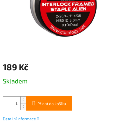
189 Kč
Měrná
Skladem
cena:
Přidat do košíku
Detailní informace