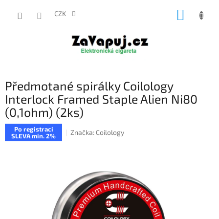
Přejít
NÁKUP
na
CZK
obsah
KOŠÍK
Předmotané spirálky Coilology
Interlock Framed Staple Alien Ni80
(0,1ohm) (2ks)
Po registraci
Značka:
Coilology
SLEVA min. 2%