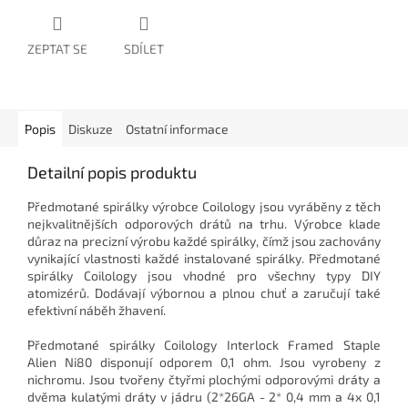
ZEPTAT SE
SDÍLET
Popis
Diskuze
Ostatní informace
Detailní popis produktu
Předmotané spirálky výrobce Coilology jsou vyráběny z těch
nejkvalitnějších odporových drátů na trhu. Výrobce klade
důraz na precizní výrobu každé spirálky, čímž jsou zachovány
vynikající vlastnosti každé instalované spirálky. Předmotané
spirálky Coilology jsou vhodné pro všechny typy DIY
atomizérů. Dodávají výbornou a plnou chuť a zaručují také
efektivní náběh žhavení.
Předmotané spirálky Coilology Interlock Framed Staple
Alien Ni80 disponují odporem 0,1 ohm. Jsou vyrobeny z
nichromu. Jsou tvořeny čtyřmi plochými odporovými dráty a
dvěma kulatými dráty v jádru (2*26GA - 2* 0,4 mm a 4x 0,1