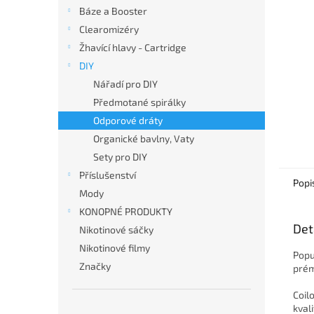
n
Báze a Booster
e
Clearomizéry
l
Žhavící hlavy - Cartridge
DIY
Nářadí pro DIY
Předmotané spirálky
Odporové dráty
Organické bavlny, Vaty
Sety pro DIY
Příslušenství
Popi
Mody
KONOPNÉ PRODUKTY
Det
Nikotinové sáčky
Nikotinové filmy
Popu
Značky
prém
Coil
kval