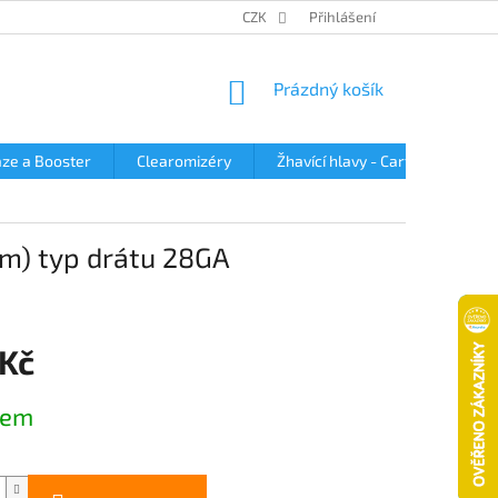
OBCHODNÍ PODMÍNKY
PODMÍNKY OCHRANY OSOBNÍCH ÚDAJŮ
CZK
Přihlášení
NÁKUPNÍ
Prázdný košík
KOŠÍK
ze a Booster
Clearomizéry
Žhavící hlavy - Cartridge
9m) typ drátu 28GA
 Kč
dem