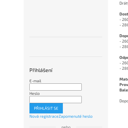
Drát
Dost
- 26
- 28
Dopo
- 26
- 28
Odpo
- 26
- 28
Přihlášení
Mate
E-mail
Prov
Bale
Heslo
Dopo
PŘIHLÁSIT SE
Nová registrace
Zapomenuté heslo
nebo