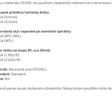
y z materiálu SS316L lze používat v teplotních režimech pro nerezovou 
upné průměry/varianty drátu:
GA (0,4mm)
GA (0,3mm)
ručený styl vapování po namotání spirálky:
GA (MTL/RDL)
GA (MTL)
r drátu na stopu (ft; cca 30cm):
GA (1.78Ω/ft)
GA (2.82Ω/ft)
riál:
Nerezová ocel (SS316L)
edení:
Standard
ní:
9m
ručujeme pouze zkušeným uživatelům. Nesprávným použitím může dojít