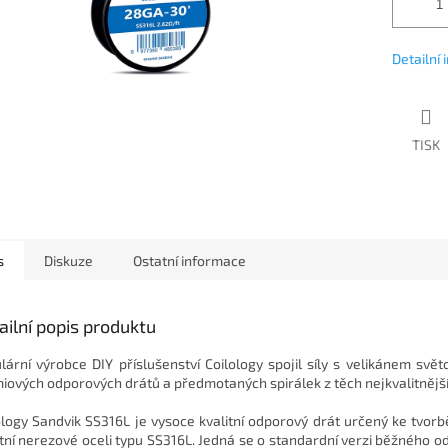
Detailní
TISK
s
Diskuze
Ostatní informace
ailní popis produktu
lární výrobce DIY příslušenství Coilology spojil síly s velikánem sv
iových odporových drátů a předmotaných spirálek z těch nejkvalitnější
ology Sandvik SS316L je vysoce kvalitní odporový drát určený ke tvor
itní nerezové oceli typu SS316L. Jedná se o standardní verzi běžného od