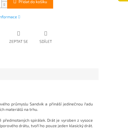
Přidat do košíku
 informace
ZEPTAT SE
SDÍLET
ětového průmyslu Sandvik a přináší jedinečnou řadu
ch materiálů na trhu.
bě předmotaných spirálek. Drát je vyroben z vysoce
porového drátu, tvoří ho pouze jeden klasický drát.