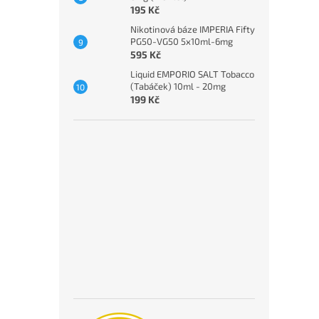
195 Kč
Nikotinová báze IMPERIA Fifty
PG50-VG50 5x10ml-6mg
595 Kč
Liquid EMPORIO SALT Tobacco
(Tabáček) 10ml - 20mg
199 Kč