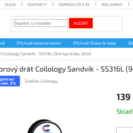
SLEVA
KONTAKTY
DOPRAVA ČR A SK
REKLAMACE
HLEDAT
lně
Příchutě klasické balení
Příchutě Shake & Vape
Bá
 Coilology Sandvik - SS316L (9m) typ drátu 28GA
rový drát Coilology Sandvik - SS316L (
gistraci
Značka:
Coilology
 min. 2%
139
Měrná
Skla
cena: