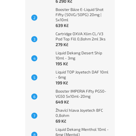
6 290 Kč
Booster Báze E-Liquid Shot
Fifty (50VG/50PG) 20mg |
5x10ml
639 Kč
Cartridge OXVA Xlim CL/V3
Pod Top Fill 0,8ohm 2ml 3ks
279 Kč
Liquid Dekang Desert Ship
10ml - 3mg
195 Kč
Liquid TOP Joyetech DAF 10ml
- 6mg
199 Kč
Booster IMPERIA Fifty PG50-
VG50 5x10ml-20mg
649 Kč
Žhavící hlava Joyetech BFC
0,8ohm
69 Kč
Liquid Dekang Menthol 10ml -
6mg (Mentol)