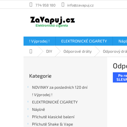
Přejít
774 958 180
info@zavapuj.cz
na
obsah
! Výprodej !
ELEKTRONICKÉ CIGARETY
Náp
Domů
DIY
Odporové dráty
Odporový drát
P
Odpo
o
Přeskočit
s
Kategorie
Po re
kategorie
t
SLEVA
r
NOVINKY za posledních 120 dní
a
! Výprodej !
n
ELEKTRONICKÉ CIGARETY
n
í
Náplně
p
Příchutě klasické balení
a
Příchutě Shake & Vape