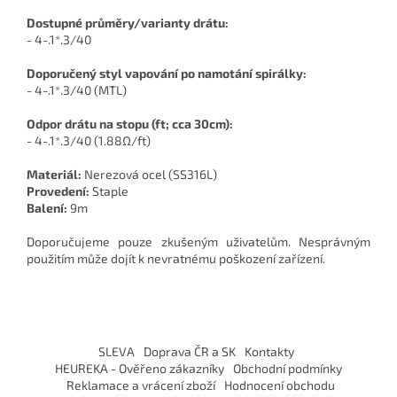
Dostupné průměry/varianty drátu:
- 4-.1*.3/40
Doporučený styl vapování po namotání spirálky:
- 4-.1*.3/40 (MTL)
Odpor drátu na stopu (ft; cca 30cm):
- 4-.1*.3/40 (1.88Ω/ft)
Materiál:
Nerezová ocel (SS316L)
Provedení:
Staple
Balení:
9m
Doporučujeme pouze zkušeným uživatelům. Nesprávným
použitím může dojít k nevratnému poškození zařízení.
Z
á
SLEVA
Doprava ČR a SK
Kontakty
p
HEUREKA - Ověřeno zákazníky
Obchodní podmínky
a
Reklamace a vrácení zboží
Hodnocení obchodu