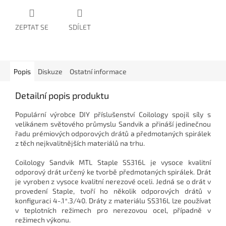
ZEPTAT SE
SDÍLET
Popis
Diskuze
Ostatní informace
Detailní popis produktu
Populární výrobce DIY příslušenství Coilology spojil síly s
velikánem světového průmyslu Sandvik a přináší jedinečnou
řadu prémiových odporových drátů a předmotaných spirálek
z těch nejkvalitnějších materiálů na trhu.
Coilology Sandvik MTL Staple SS316L je vysoce kvalitní
odporový drát určený ke tvorbě předmotaných spirálek. Drát
je vyroben z vysoce kvalitní nerezové oceli. Jedná se o drát v
provedení Staple, tvoří ho několik odporových drátů v
konfiguraci 4-.1*.3/40. Dráty z materiálu SS316L lze používat
v teplotních režimech pro nerezovou ocel, případně v
režimech výkonu.