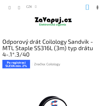
Přejít
NÁKUP
na
CZK
obsah
KOŠÍK
Odporový drát Coilology Sandvik -
MTL Staple SS316L (3m) typ drátu
4-.1*.3/40
Po registraci
Značka:
Coilology
SLEVA min. 2%